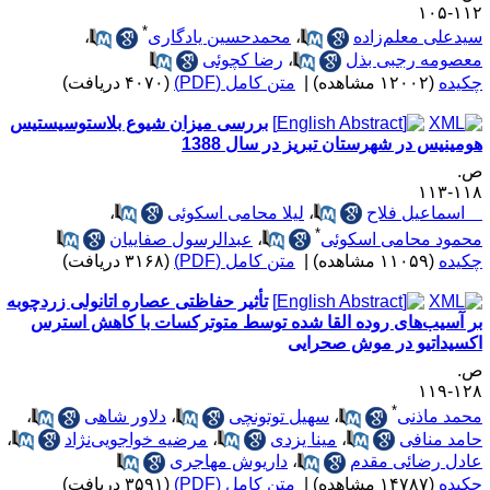
۱۱۲-۱
*
یدعلی معلم‌زاده
،
محمدحسین یادگاری
،
عصومه رجبی بذل
،
رضا کچوئی
کیده
(۱۲۰۰۲ مشاهده)
|
متن کامل (PDF)
(۴۰۷۰ دریافت)
بررسی میزان شیوع بلاستوسیستیس
ومینیس در شهرستان تبریز در سال 1388
.
۱۱۸-۱
سماعیل فلاح
،
لیلا محامی اسکوئی
،
*
حمود محامی اسکوئی
،
عبدالرسول صفاییان
کیده
(۱۱۰۵۹ مشاهده)
|
متن کامل (PDF)
(۳۱۶۸ دریافت)
تأثیر حفاظتی عصاره اتانولی زردچوبه
ر آسیب‌های روده القا شده توسط متوترکسات با کاهش استرس
کسیداتیو در موش صحرایی
.
۱۲۸-۱
*
حمد ماذنی
،
سهیل توتونچی
،
دلاور شاهی
،
امد منافی
،
مینا یزدی
،
مرضیه خواجویی‌نژاد
،
ادل رضائی مقدم
،
داریوش مهاجری
کیده
(۱۴۷۸۷ مشاهده)
|
متن کامل (PDF)
(۳۵۹۱ دریافت)