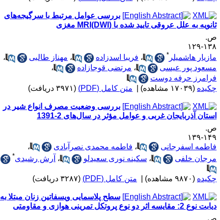
بررسی عوامل مرتبط با سرگیجه‌های
نویه به علل عروقی تایید شده با (MRI(DWI مغزی
.
۱۳۸-۱
*
ازیار هاشمیلر
،
فریبا اسدزاده
،
مهناز طالبی
،
سعود پور عیسی
،
مرتضی قوجازاده
،
رامرز حرفه دوست
کیده
(۱۷۰۳۹ مشاهده)
|
متن کامل (PDF)
(۳۹۷۱ دریافت)
بررسی وضعیت مصرف انواع شیر در
ستان آذربایجان غربی و عوامل مؤثر در سال‌های 2-1391
.
۱۴۹-۱
اطمه اسفرجانی
،
فاطمه محمدی نصرآبادی
،
*
رجان خلفی
،
سکینه نوری سعیدلو
،
آرش رشیدی
کیده
(۹۸۷۰ مشاهده)
|
متن کامل (PDF)
(۳۲۸۷ دریافت)
سطح پلاسمایی ویسفاتین زنان مبتلا به
 نوع 2: مقایسه اثر دو نوع پروتکل تمرینی هوازی و مقاومتی
.