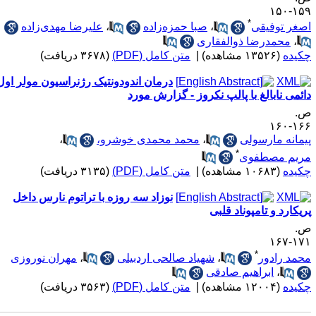
۱۵۹-۱
*
صغر توفیقی
،
صبا حمزه‌زاده
،
علیرضا مهدی‌زاده
،
محمدرضا ذوالفقاری
کیده
(۱۳۵۲۶ مشاهده)
|
متن کامل (PDF)
(۳۶۷۸ دریافت)
درمان اندودونتیک رژنراسیون مولر اول
ائمی نابالغ با پالپ نکروز - گزارش مورد
.
۱۶۶-۱
یمانه مارسولی
،
محمد محمدی خوشرو،
،
*
ریم مصطفوی
کیده
(۱۰۶۸۳ مشاهده)
|
متن کامل (PDF)
(۳۱۳۵ دریافت)
نوزاد سه روزه با تراتوم نارس داخل
ریکارد و تامپوناد قلبی
.
۱۷۱-۱
*
حمد رادور
،
شهیاد صالحی اردبیلی
،
مهران نوروزی
،
ابراهیم صادقی
کیده
(۱۲۰۰۴ مشاهده)
|
متن کامل (PDF)
(۳۵۶۳ دریافت)