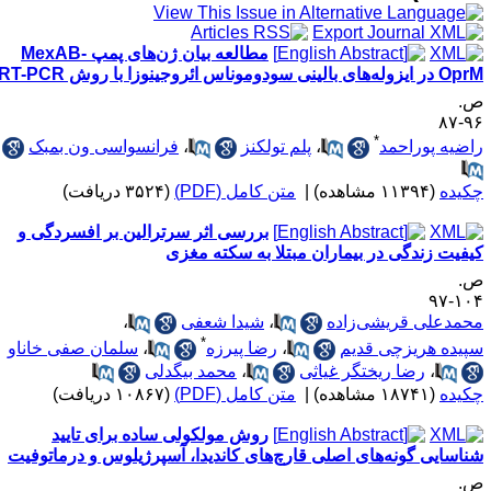
مطالعه بیان ژن‌های پمپ MexAB-
ایزوله‌های بالینی سودوموناس ائروجینوزا با روش RT-PCR
.
۹۶-
*
اضیه پوراحمد
،
پلم تولکنز
،
فرانسواسی ون بمبک
کیده
(۱۱۳۹۴ مشاهده)
|
متن کامل (PDF)
(۳۵۲۴ دریافت)
بررسی اثر سرترالین بر افسردگی و
یفیت زندگی در بیماران مبتلا به سکته مغزی
.
۱۰۴-
حمدعلی قریشی‌زاده
،
شیدا شعفی
،
*
پیده هریزچی قدیم
،
رضا پیرزه
،
سلمان صفی خاناو
،
رضا ریختگر غیاثی
،
محمد بیگدلی
کیده
(۱۸۷۴۱ مشاهده)
|
متن کامل (PDF)
(۱۰۸۶۷ دریافت)
روش مولکولی ساده برای تایید
ناسایی گونه‌های اصلی قارچ‌های کاندیدا، آسپرژیلوس و درماتوفیت
.