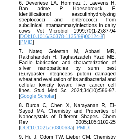
6. Deveriese LA, Hommez J, Laevens H,
Ban adme P, Haesebrouck F.
Identificationof aesculinhydrolyzing
streptococci and enterococci from
subclinical intramammaryinfections in dairy
cows. Vet Microbiol 1999;70(1-2):87-94
[
DOI:10.1016/S0378-1135(99)00124-8
]
[
PMID
]
7. Nateq Golestan M, Abbasi MR,
Rakhshandeh H, Taghavizadeh Yazd ME.
Facile fabrication and characterization of
silver nanoparticles by sunn pest
(Eurygaster integriceps puton) damaged
wheat and evaluation of its antibacterial and
cellular toxicity toward liver cancer cell
lines. Stud Med Sci 2024;34(10):586-97.
[
Google Scholar
]
8. Burda C, Chen X, Narayanan R, El-
Sayed MA. Chemistry and Properties of
Nanocrystals of Different Shapes. Chem
Rev 2005;105:1102-25
[
DOI:10.1021/cr030063a
] [
PMID
]
9. Hu J, Odom TW, Lieber CM. Chemistry