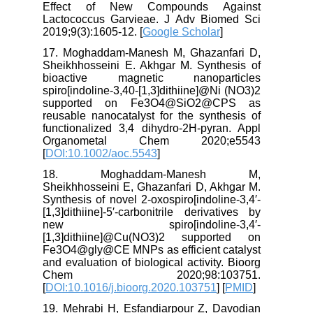
Effect of New Compounds Against
Lactococcus Garvieae. J Adv Biomed Sci
2019;9(3):1605-12. [
Google Scholar
]
17. Moghaddam-Manesh M, Ghazanfari D,
Sheikhhosseini E. Akhgar M. Synthesis of
bioactive magnetic nanoparticles
spiro[indoline-3,40-[1,3]dithiine]@Ni (NO3)2
supported on Fe3O4@SiO2@CPS as
reusable nanocatalyst for the synthesis of
functionalized 3,4 dihydro-2H-pyran. Appl
Organometal Chem 2020;e5543
[
DOI:10.1002/aoc.5543
]
18. Moghaddam-Manesh M,
Sheikhhosseini E, Ghazanfari D, Akhgar M.
Synthesis of novel 2-oxospiro[indoline-3,4′-
[1,3]dithiine]-5′-carbonitrile derivatives by
new spiro[indoline-3,4′-
[1,3]dithiine]@Cu(NO3)2 supported on
Fe3O4@gly@CE MNPs as efficient catalyst
and evaluation of biological activity. Bioorg
Chem 2020;98:103751.
[
DOI:10.1016/j.bioorg.2020.103751
] [
PMID
]
19. Mehrabi H, Esfandiarpour Z, Davodian