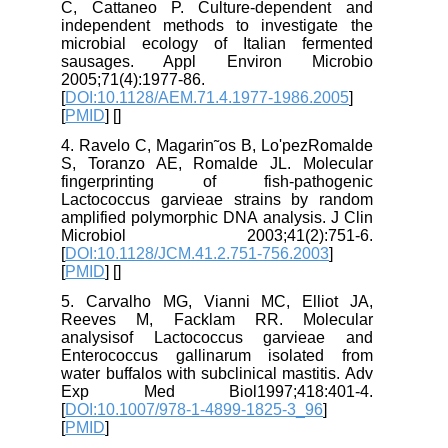
C, Cattaneo P. Culture-dependent and
independent methods to investigate the
microbial ecology of Italian fermented
sausages. Appl Environ Microbio
2005;71(4):1977-86.
[
DOI:10.1128/AEM.71.4.1977-1986.2005
]
[
PMID
] [
]
4. Ravelo C, Magarin˜os B, Lo'pezRomalde
S, Toranzo AE, Romalde JL. Molecular
fingerprinting of fish-pathogenic
Lactococcus garvieae strains by random
amplified polymorphic DNA analysis. J Clin
Microbiol 2003;41(2):751-6.
[
DOI:10.1128/JCM.41.2.751-756.2003
]
[
PMID
] [
]
5. Carvalho MG, Vianni MC, Elliot JA,
Reeves M, Facklam RR. Molecular
analysisof Lactococcus garvieae and
Enterococcus gallinarum isolated from
water buffalos with subclinical mastitis. Adv
Exp Med Biol1997;418:401-4.
[
DOI:10.1007/978-1-4899-1825-3_96
]
[
PMID
]