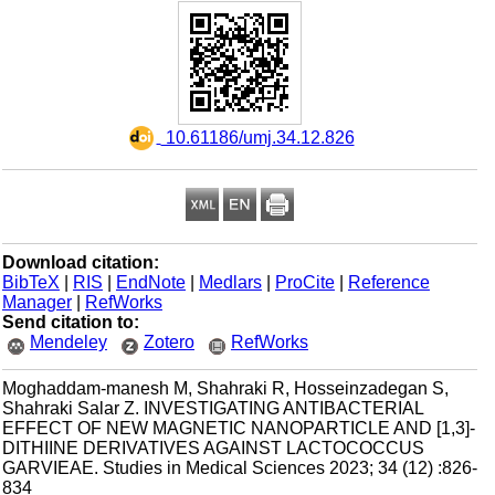
‎ 10.61186/umj.34.12.826
Download citation:
BibTeX
|
RIS
|
EndNote
|
Medlars
|
ProCite
|
Reference
Manager
|
RefWorks
Send citation to:
Mendeley
Zotero
RefWorks
Moghaddam-manesh M, Shahraki R, Hosseinzadegan S,
Shahraki Salar Z. INVESTIGATING ANTIBACTERIAL
EFFECT OF NEW MAGNETIC NANOPARTICLE AND [1,3]-
DITHIINE DERIVATIVES AGAINST LACTOCOCCUS
GARVIEAE. Studies in Medical Sciences 2023; 34 (12) :826-
834