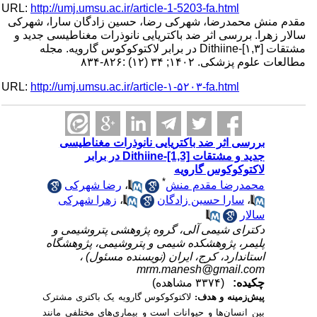
URL:
http://umj.umsu.ac.ir/article-1-5203-fa.html
مقدم منش محمدرضا، شهرکی رضا، حسین زادگان سارا، شهرکی
سالار زهرا. بررسی اثر ضد باکتریایی نانوذرات مغناطیسی جدید و
مشتقات Dithiine-[۱,۳] در برابر لاکتوکوکوس گارویه. مجله
مطالعات علوم پزشکی. ۱۴۰۲; ۳۴ (۱۲) :۸۲۶-۸۳۴
URL:
http://umj.umsu.ac.ir/article-۱-۵۲۰۳-fa.html
بررسی اثر ضد باکتریایی نانوذرات مغناطیسی
جدید و مشتقات Dithiine-[1,3] در برابر
لاکتوکوکوس گارویه
*
رضا شهرکی
،
محمدرضا مقدم منش
زهرا شهرکی
،
سارا حسین زادگان
،
سالار
دکترای شیمی آلی، گروه پژوهشی پتروشیمی و
پلیمر، پژوهشکده شیمی و پتروشیمی، پژوهشگاه
استاندارد، کرج، ایران (نویسنده مسئول) ،
mrm.manesh@gmail.com
چکیده:
(۳۳۷۴ مشاهده)
پیش‌زمینه و هدف:
لاکتوکوکوس گارویه یک باکتری مشترک
بین انسان‌ها و حیوانات است و بیماری‌های مختلفی مانند