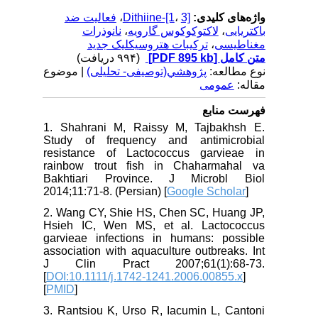
فعالیت ضد
،
Dithiine-[1
،
3]
واژه‌های کلیدی:
نانوذرات
،
لاکتوکوکوس گارویه
،
باکتریایی
ترکیبات هتروسیکلیک جدید
،
مغناطیسی
(۹۹۴ دریافت)
[PDF 895 kb]
متن کامل
نوع مطالعه:
پژوهشي(توصیفی- تحلیلی)
| موضوع
مقاله:
عمومى
فهرست منابع
1. Shahrani M, Raissy M, Tajbakhsh E.
Study of frequency and antimicrobial
resistance of Lactococcus garvieae in
rainbow trout fish in Chaharmahal va
Bakhtiari Province. J Microbl Biol
2014;11:71-8. (Persian) [
Google Scholar
]
2. Wang CY, Shie HS, Chen SC, Huang JP,
Hsieh IC, Wen MS, et al. Lactococcus
garvieae infections in humans: possible
association with aquaculture outbreaks. Int
J Clin Pract 2007;61(1):68-73.
[
DOI:10.1111/j.1742-1241.2006.00855.x
]
[
PMID
]
3. Rantsiou K, Urso R, Iacumin L, Cantoni