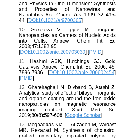
and Physics in One Dimension: Synthesis
and Properties of Nanowires and
Nanotubes. Acc. Chem. Res. 1999; 32: 435-
44. [
DOI:10.1021/ar9700365
]
10. Sokolova V, Epple M. Inorganic
Nanoparticles as Carriers of Nucleic Acids
into Cells, Angew. Chem Int Ed
2008;47:1382-95.
[
DOI:10.1002/anie.200703039
] [
PMID
]
11. Hashmi ASK, Hutchings GJ. Gold
Catalysis. Angew. Chem. Int. Ed. 2006; 45:
7896-7936. [
DOI:10.1002/anie.200602454
]
[
PMID
]
12. Gharehaghaji N, Divband B, Atashi Z.
Analytical study of effect of bilayer inorganic
and organic coating around the iron oxide
nanoparticles on magnetic resonance
imaging contrast. Stud Med Sci
2019;30(8):597-608. [
Google Scholar
]
13. Moghaddas Kia E, Alizadeh M, Vardast
MR, Rezazad M. Synthesis of cholestrol
grafted moleculary impriated polymer by