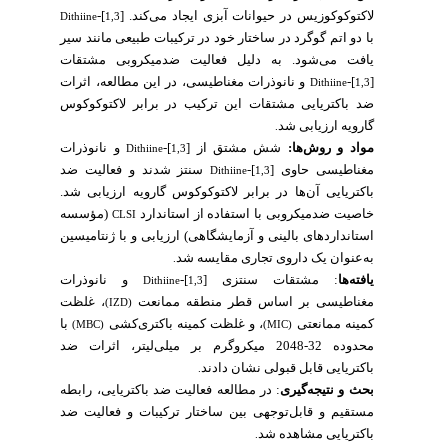
-[
]
لاکتوکوکوزیس در حیوانات آبزی ایجاد می‌کند.
Dithiine
1,3
با دو اتم گوگرد در ساختار خود در ترکیبات طبیعی مانند سیر
یافت می‌شود. به دلیل فعالیت ضدمیکروبی مشتقات
] و نانوذرات مغناطیسی، در این مطالعه، اثرات
-[
Dithiine
1,3
ضد باکتریایی مشتقات این ترکیب در برابر لاکتوکوکوس
گارویه ارزیابی شد
.
] و نانوذرات
-[
شش مشتق از
:
مواد و روش‌ها
Dithiine
1,3
] سنتز شدند و فعالیت ضد
-[
مغناطیسی حاوی
Dithiine
1,3
باکتریایی آن‌ها در برابر لاکتوکوکوس گارویه ارزیابی شد.
خاصیت ضدمیکروبی با استفاده از استاندارد
(مؤسسه
CLSI
استانداردهای بالینی و آزمایشگاهی) ارزیابی و با ژنتامیسین
به‌عنوان یک داروی تجاری مقایسه شد
.
] و نانوذرات
-[
مشتقات سنتزی
:
یافته‌ها
Dithiine
1,3
مغناطیسی بر اساس قطر منطقه ممانعت
، غلظت
(IZD)
کمینه ممانعتی
، و غلظت کمینه باکتری‌کشی
با
(MBC)
(MIC)
محدوده 32-2048 میکروگرم بر میلی‌لیتر، اثرات ضد
باکتریایی قابل قبولی نشان دادند
.
در مطالعه فعالیت ضد باکتریایی، رابطه
:
بحث و نتیجه‌گیری
مستقیم و قابل‌توجهی بین ساختار ترکیبات و فعالیت ضد
باکتریایی مشاهده شد
.