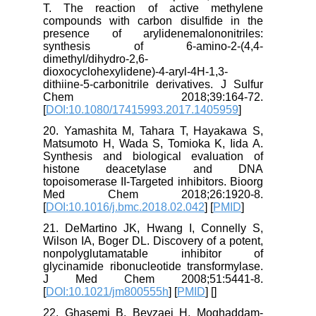
T. The reaction of active methylene
compounds with carbon disulfide in the
presence of arylidenemalononitriles:
synthesis of 6-amino-2-(4,4-
dimethyl/dihydro-2,6-
dioxocyclohexylidene)-4-aryl-4H-1,3-
dithiine-5-carbonitrile derivatives. J Sulfur
Chem 2018;39:164-72.
[
DOI:10.1080/17415993.2017.1405959
]
20. Yamashita M, Tahara T, Hayakawa S,
Matsumoto H, Wada S, Tomioka K, Iida A.
Synthesis and biological evaluation of
histone deacetylase and DNA
topoisomerase II-Targeted inhibitors. Bioorg
Med Chem 2018;26:1920-8.
[
DOI:10.1016/j.bmc.2018.02.042
] [
PMID
]
21. DeMartino JK, Hwang I, Connelly S,
Wilson IA, Boger DL. Discovery of a potent,
nonpolyglutamatable inhibitor of
glycinamide ribonucleotide transformylase.
J Med Chem 2008;51:5441-8.
[
DOI:10.1021/jm800555h
] [
PMID
] [
]
22. Ghasemi B, Beyzaei H, Moghaddam-