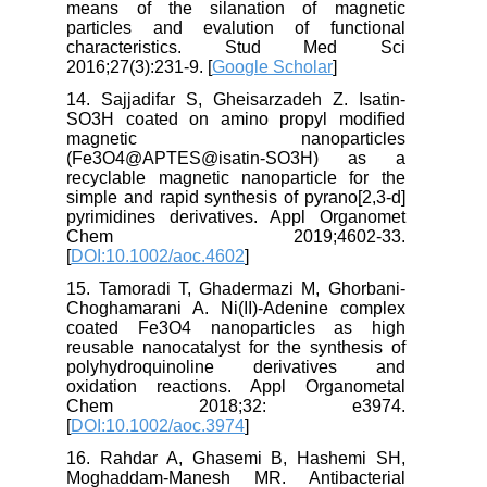
means of the silanation of magnetic
particles and evalution of functional
characteristics. Stud Med Sci
2016;27(3):231-9. [
Google Scholar
]
14. Sajjadifar S, Gheisarzadeh Z. Isatin‐
SO3H coated on amino propyl modified
magnetic nanoparticles
(Fe3O4@APTES@isatin‐SO3H) as a
recyclable magnetic nanoparticle for the
simple and rapid synthesis of pyrano[2,3‐d]
pyrimidines derivatives. Appl Organomet
Chem 2019;4602-33.
[
DOI:10.1002/aoc.4602
]
15. Tamoradi T, Ghadermazi M, Ghorbani-
Choghamarani A. Ni(II)-Adenine complex
coated Fe3O4 nanoparticles as high
reusable nanocatalyst for the synthesis of
polyhydroquinoline derivatives and
oxidation reactions. Appl Organometal
Chem 2018;32: e3974.
[
DOI:10.1002/aoc.3974
]
16. Rahdar A, Ghasemi B, Hashemi SH,
Moghaddam-Manesh MR. Antibacterial