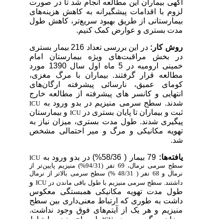
آگهی بیماران این مطالعه انجام شد تا در صورت
لزوم با اقدامات پیشگیرانه به کاهش هزینه‌های
بیمارستانی از طریق بهبود سریع‌تر، کاهش طول
مدت بستری و عوارض کمک کنیم.
روش کار:
در این بررسی تعداد 216 بیمار بستری
در بخش مراقبت‌های ویژه بیمارستان امام
خمینی ارومیه در 5 ماه اول سال 1390 مورد
مطالعه قرار گرفتند. بیماران با مرگ مغزی،
کومای عمیق، نارسائی پیشرفته ارگان‌های
انتهایی و کانسر های پیشرفته از مطالعه خارج
شدند. سطح سرمی منیزیم در بدو ورود به
ICU
ثبت و بیماران تا پایان بستری در
و بیمارستان
ICU
پیگیری شدند. طول مدت بستری، میزان نیاز به
تهویه مکانیکی و مرگ و میر احتمالی مشخص
شد.
یافته‌ها:
79 بیمار ( 58/36%) در بدو ورود به
ICU
سطح سرمی نرمال، 69 نفر (94/31%) منیزیم پایین‌تر از
نرمال و 68 نفر ( 48/31 %) سطح سرمی بالاتر از نرمال
و
داشتند. سطح سرمی منیزیم با طول باقی ماندن در
ICU
طول مدت تهویه مکانیکی همبستگی معکوس
داشت به طوری که ارتباط معنی‌داری بین سطح
منیزیم و هر یک از آیتم‌های فوق وجود نداشت.