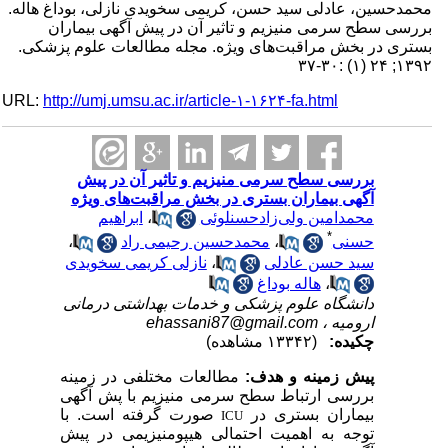
محمدحسین، عادلی سید حسن، کریمی سخویدی نازلی، بوداغ هاله.
بررسی سطح سرمی منیزیم و تاثیر آن در پیش آگهی بیماران
بستری در بخش مراقبت‌های ویژه. مجله مطالعات علوم پزشکی.
۱۳۹۲; ۲۴ (۱) :۳۰-۳۷
URL:
http://umj.umsu.ac.ir/article-۱-۱۶۲۴-fa.html
بررسی سطح سرمی منیزیم و تاثیر آن در پیش
آگهی بیماران بستری در بخش مراقبت‌های ویژه
محمدامین ولی‌زادحسنلوئی
،
ابراهیم
*
حسنی
،
محمدحسین رحیمی راد
،
سید حسن عادلی
،
نازلی کریمی سخویدی
،
هاله بوداغ
دانشگاه علوم پزشکی و خدمات بهداشتی درمانی
ارومیه ،
ehassani87@gmail.com
چکیده:
(۱۳۳۴۲ مشاهده)
پیش زمینه و هدف:
مطالعات مختلفی در زمینه
بررسی ارتباط سطح سرمی منیزیم با پش آگهی
بیماران بستری در
صورت گرفته است. با
ICU
توجه به اهمیت احتمالی هیپومنیزیمی در پیش