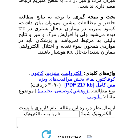
میزان مرگ و میر در
با سطح منیزیم ارتباط
ICU
معنی‌داری نداشت.
بحث و نتیجه گیری:
با توجه به نتایج مطالعه
حاضر و مطالعات پیشین می‌توان بیان داشت،
کمبود منیزیم در بیماران بدحال بستری در
ICU
دیده می‌شود ولی با افزایش مرگ و میر و نتایج
بالینی بد مرتبط نمی‌باشد و پزشکان باید در
مواردی همچون سوء تغذیه و اختلال الکترولیتی
بیماران شدیداً بدحال
هوشیار باشند.
ICU
واژه‌های کلیدی:
الکترولیت
،
منیزیم
،
کاتیون
،
کوفاکتور
،
بقاء
،
بخش مراقبت‌های ویژه
متن کامل
[PDF 217 kb]
(۳۰۹۰ دریافت)
نوع مطالعه:
پژوهشي(توصیفی- تحلیلی)
| موضوع
مقاله:
آناتومی
ارسال نظر درباره این مقاله : نام کاربری یا پست
الکترونیک شما: