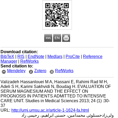
Download citation:
BibTeX
|
RIS
|
EndNote
|
Medlars
|
ProCite
|
Reference
Manager
|
RefWorks
Send citation to:
Mendeley
Zotero
RefWorks
Valizadeh Hassanlouei M A, Hassani E, Rahimi Rad M H,
Adeli S H, Karimi Sakhvidi N, Boudag H. EVALUATION OF
SERUM MAGNESIUM AND THE EFFECT ON
PROGNOSIS IN PATIENTS ADMITTED TO INTENSIVE
CARE UNIT. Studies in Medical Sciences 2013; 24 (1) :30-
37
URL:
http://umj.umsu.ac.ir/article-1-1624-fa.html
ولی‌زادحسنلوئی محمدامین، حسنی ابراهیم، رحیمی راد