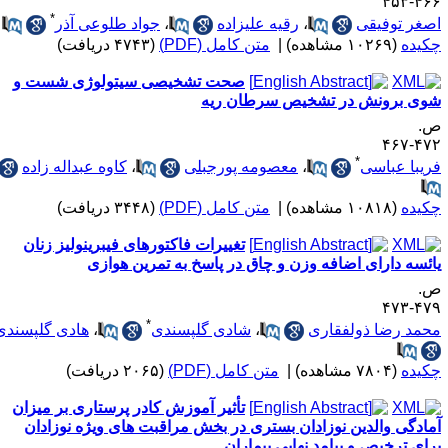
۴۶۶-۴
*
صغر توفیقی
،
رقیه علیزاده
،
جواد طلوعی آذر
کیده
(۱۰۲۶۹ مشاهده)
|
متن کامل (PDF)
(۴۷۴۳ دریافت)
صحت تشخیصی سیتولوژی شست و
وی برونش در تشخیص سرطان ریه
.
۴۷۲-۴
*
ریبا عباسی
،
معصومه پورجبلی
،
کاوه عبداله زاده
کیده
(۱۰۸۱۸ مشاهده)
|
متن کامل (PDF)
(۳۴۴۸ دریافت)
تغییرات فاکتورهای فیبرینولیز زنان
ائسه دارای اضافه وزن و چاق در پاسخ به تمرین هوازی
.
۴۷۹-۴
*
حمد رضا ذولفقاری
،
شادی گلپسندی
،
هادی گلپسندی
کیده
(۷۸۰۴ مشاهده)
|
متن کامل (PDF)
(۲۰۶۵ دریافت)
تأثیر آموزش کادر پرستاری بر میزان
مادگی والدین نوزادان بستری در بخش مراقبت های ویژه نوزادان
رای ترخیص و پیامد نهایی بیماران