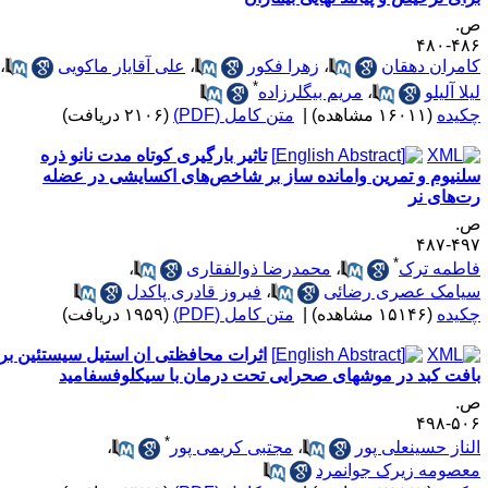
.
۴۸۶-۴
امران دهقان
،
زهرا فکور
،
علی آقایار ماکویی
،
*
یلا آلیلو
،
مریم بیگلرزاده
کیده
(۱۶۰۱۱ مشاهده)
|
متن کامل (PDF)
(۲۱۰۶ دریافت)
تاثیر بارگیری کوتاه مدت نانو ذره
لنیوم و تمرین وامانده ساز بر شاخص‌های اکسایشی در عضله
ت‌های نر
.
۴۹۷-۴
*
اطمه ترک
،
محمدرضا ذوالفقاری
،
یامک عصری رضائی
،
فیروز قادری پاکدل
کیده
(۱۵۱۴۶ مشاهده)
|
متن کامل (PDF)
(۱۹۵۹ دریافت)
اثرات محافظتی ان استیل سیستئین بر
افت کبد در موشهای صحرایی تحت درمان با سیکلوفسفامید
.
۵۰۶-۴
*
لناز حسینعلی پور
،
مجتبی کریمی پور
،
عصومه زیرک جوانمرد