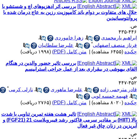
بررسی اثر ادهزیوهای اچ و شستشو با
لال های متفاوت بر دوام باند کامپوزیت رزین به عاج درمان شده با
روآنتوسیانیدین
.
۴۴۶-۴
براهیم یارمحمدی
،
زهرا خاموردی
،
*
رناز منصف اصفهانی
،
علیرضا سلطانیان
کیده
(۶۴۵۵ مشاهده)
|
متن کامل (PDF)
(۱۹۹۸ دریافت)
بررسی تاثیر حضور والدین در هنگام
لقای بیهوشی در بیقراری بعد از عمل جراحی استرابیسم
.
۴۵۲-۴
*
ادر مترجمی زاده
،
علیرضا ماهوری
،
نازلی کرمی
،
فهیمه خمسه لویی
کیده
(۸۰۲۰ مشاهده)
|
متن کامل (PDF)
(۲۷۶۵ دریافت)
تاثیر هشت هفته تمرین تناوبی با شدت
بالا (HIIT) بر مقادیر سرمی فاکتور رشد فیبروبلاست 21 (FGF21) و
یریزین در زنان چاق غیر فعال
.