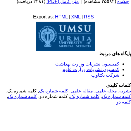
کیده
(۲۵۵۸۲ مشاهده)
|
متن کامل (PDF)
(۲۲۸۱ دریافت)
Export as:
HTML
|
XML
|
RSS
یگاه های مرتبط
کمیسیون نشریات وزارت بهداشت
کمسیون نشریات وزارت علوم
شرکت یکتاوب
مات کلیدی
ریه
,
مجله علمی
,
مقاله علمی
,
کلمه شماره یک
, کلمه شماره یک,
مه شماره یک
,
کلمه شماره یک
, کلمه شماره دو,
کلمه شماره یک
,
مه دو
© 2025 All Rights Reserved | Health Science Monitor | Designed &
Developed by : Yektaweb