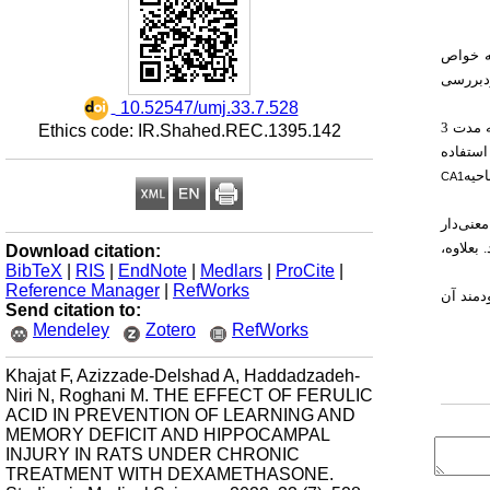
به خواص
ردبررسی
‎ 10.52547/umj.33.7.528
روزانه 500 میکروگرم بر کیلوگرم دگزامتازون به مدت 3
Ethics code: IR.Shahed.REC.1395.142
با استفاده
حیه
CA1
عنی‌دار
بعلاوه،
Download citation:
BibTeX
|
RIS
|
EndNote
|
Medlars
|
ProCite
|
Reference Manager
|
RefWorks
دمند آن
Send citation to:
Mendeley
Zotero
RefWorks
Khajat F, Azizzade-Delshad A, Haddadzadeh-
Niri N, Roghani M. THE EFFECT OF FERULIC
ACID IN PREVENTION OF LEARNING AND
MEMORY DEFICIT AND HIPPOCAMPAL
INJURY IN RATS UNDER CHRONIC
TREATMENT WITH DEXAMETHASONE.