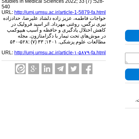
Studies in Medical Sciences 2022; 33 (7) :528-
540
URL:
http://umj.umsu.ac.ir/article-1-5879-fa.html
خواجات فاطمه، عزیز زاده دلشاد علیرضا، حدادزاده
نیری نرگس، روغنی مهرداد. اثر اسید فرولیک در
کاهش اختلال یادگیری و حافظه و آسیب هیپوکمپ
در موش‌های تحت تیمار با دگزامتازون. مجله
مطالعات علوم پزشکی. ۱۴۰۱; ۳۳ (۷) :۵۲۸-۵۴۰
URL:
http://umj.umsu.ac.ir/article-۱-۵۸۷۹-fa.html
.