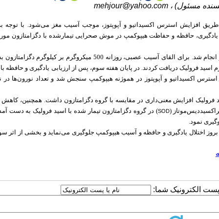
یسنده مسئول) ،
mehjour@yahoo.com
 طریق افزایش استرس اکسیداتیو و آپوپتوز، موجب آسیب مغز می‌شود. با توجه 
 بر یادگیری، حافظه و حفاظت هیپوکمپ در موش صحرایی تیمار‌شده با دگزامتازون مو
برای القای آسیب عصبی
،
زانه 50 میلی‌گرم بر کیلوگرم اسید فرولیک دریافت کردند. در پایان هفته سوم، پس از ارزیابی یادگیری و حافظه 
ترس اکسیداتیو و آپوپتوز در هموژنه هیپوکمپ سنجش شد و تعداد نورون‌ها در نا
د فرولیک افزایش معنی‌داری در مقایسه با گروه دگزامتازون داشت. همچنین، کاهش م
)
در گروه دگزامتازون تیمار شده با اسید فرولیک به دست آمد. 
SOD
گیری نمود.
بروز اختلال یادگیری و حافظه و آسیب هیپوکمپ جلوگیری می‌نماید و بخشی از اثر سو
ا پست الکترونیک شما: