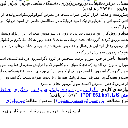
استاد، مرکز تحقیقات نوروفیزیولوژی، دانشگاه شاهد، تهران، ایران (نو
چکیده:
(۳۹۹۳ مشاهده)
پیش‌زمینه و هدف:
قرار گرفتن طولانی‌مدت در معرض گلوکوکورتیکو
استروئید
ها از
آنتی‌اکسیدانی و آنتی‌آپوپتوتیک اسید فرولیک، در مطالعه‌ی حاضر اثر اسید فرولیک
قرار گرفت.
واد و روش‌ کار
: این بررسی تجربی بر روی
32 سر موش صحرایی نر از نژاد ویستار انجام شد.
فته تزریق گردید. گروه‌های
تحت
درمان به مدت 3 هفته، رو
ز آزمون رفتار اجتنابی غیرفعال و تشخیص شی
ء
جدید، برخی شاخص‌های مرتبط با اس
هیپوکمپ مورد شمارش قرار گرفت.
افته‌ها
:
تأخیر در حین عبور و درصد تشخیص در گروه دگزامتازون دریافت‌کننده‌ی اسی
یزان مالون دی آلدئید
(
)
، کاسپاز 1، و کاسپاز 3، و افزایش معنی‌دار فعالیت سوپراکسیددیس‌موتاز (
MDA
تیمار گروه دگزامتازون با اسید فرولیک از کاهش تراکم نورونی ناحیه
هیپوکمپ جلو
CA1
حث و نتیجه‌گیری
:
مصرف اسید فرولیک هم‌زمان با تجویز طولانی‌مدت دگزامتازون از 
از طریق کاهش استرس اکسیداتیو و آپوپتوز انجام می‌شود.
واژه‌های کلیدی:
دگزامتازون
،
اسید فرولیک
،
هیپوکمپ
،
یادگیری
،
حافظه
متن کامل
[PDF 861 kb]
(۱۵۹۷ دریافت)
نوع مطالعه:
پژوهشي(توصیفی- تحلیلی)
| موضوع مقاله:
فیزیولوژی
ارسال نظر درباره این مقاله : نام کاربری ی