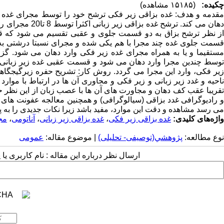
چکیده:
(۱۵۱۸۵ مشاهده)
مقدمه و هدف: غده بزاقی زیر فکی ترشح خود را توسط مجرای غده زیر
دهان می کند. تر
از نظر ترشح بزاق به دو قسمت جلوی و عقبی تقسیم می شود که ق
قسمت جلوی غده چند مجرا با هم یکی شده و مجرای نسبتا درشتی به وجو
مستقیما و یا به همراه مجرای غده زیر فکی وارد دهان می شود. گ
توسط چندین مجرا وارد دهان می شود و قسمت عقبی غده زیر زبانی
زیر فکی، وارد این مجرا می گردد. روش کار: تشریح حفره زیرگیجگاه
ناحیه و غدد زیر زبانی و زیر فکی و مجاوری آن ها در ارتباط با موار
تقریبا عقب کف دهان و مجاورت های آن ها با عصب زبان از این نظر 
و رادیوگرافی غدد بزاقی (سیالوگرافی) و همچنین معالجه عفونت های غ
می رسد مشاهده و دقت این موارد، مفید باشد زیرا نکات جدیدی را به پ
واژه‌های کلیدی:
غده بزاقی زیر فکی
،
غده بزاقی زیر زبانی
،
آناتومی
،
مج
نوع مطالعه:
پژوهشي(توصیفی- تحلیلی)
| موضوع مقاله:
عمومى
ارسال نظر درباره این مقاله : نام کاربری ی