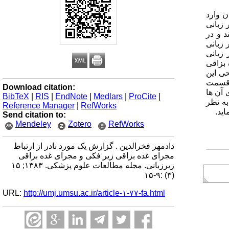
ن وارد
 زیر زبانی
 و در
 زبانی
زبانی
بزاقی
حی این
ر قسمت
Download citation:
 آن ها
BibTeX
|
RIS
|
EndNote
|
Medlars
|
ProCite
|
به نظر
Reference Manager
|
RefWorks
ید.
Send citation to:
Mendeley
Zotero
RefWorks
دادمهر فخرالدین . گزارش یک مورد نادر از ارتباط
مجرای غده بزاقی زیر فکی و مجرای غده بزاقی
زیرزبانی. مجله مطالعات علوم پزشکی. ۱۳۸۳; ۱۵
(۳) :۹-۱۵
URL:
http://umj.umsu.ac.ir/article-۱-۷۷-fa.html