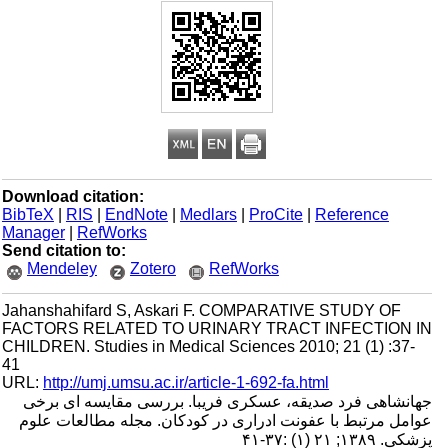
Download citation:
BibTeX
|
RIS
|
EndNote
|
Medlars
|
ProCite
|
Reference
Manager
|
RefWorks
Send citation to:
Mendeley
Zotero
RefWorks
Jahanshahifard S, Askari F. COMPARATIVE STUDY OF
FACTORS RELATED TO URINARY TRACT INFECTION IN
CHILDREN. Studies in Medical Sciences 2010; 21 (1) :37-
41
URL:
http://umj.umsu.ac.ir/article-1-692-fa.html
جهانشاهی فرد صدیقه، عسکری فریبا. بررسی مقایسه ای برخی
عوامل مرتبط با عفونت ادراری در کودکان. مجله مطالعات علوم
پزشکی. ۱۳۸۹; ۲۱ (۱) :۳۷-۴۱