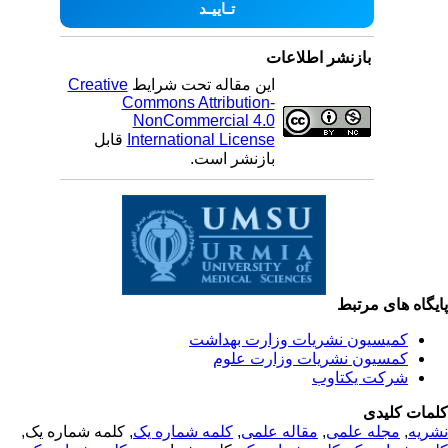
بازنشر اطلاعات
این مقاله تحت شرایط
Creative
Commons Attribution-
NonCommercial 4.0
International License
قابل
بازنشر است.
یگاه های مرتبط
کمیسیون نشریات وزارت بهداشت
کمسیون نشریات وزارت علوم
شرکت یکتاوب
مات کلیدی
ریه
,
مجله علمی
,
مقاله علمی
,
کلمه شماره یک
, کلمه شماره یک,