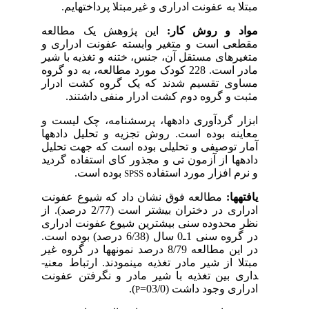
مبتلا به عفونت ادراری و غیرمبتلا پرداخته­ایم.
مواد و روش کار:
این پژوهش یک مطالعه
مقطعی است و متغیر وابسته عفونت ادراری و
متغیرهای مستقل آن، جنس، ختنه و تغذیه با شیر
مادر است. 228 کودک مورد مطالعه، به دو گروه
مساوی تقسیم شدند که یک گروه کشت ادرار
مثبت و گروه دوم کشت ادرار منفی داشتند.
ابزار گردآوری داده­ها، پرسش­نامه، چک لیست و
معاینه بوده است. روش تجزیه و تحلیل داده­ها
آمار توصیفی و تحلیلی بوده است که جهت تحلیل
داده­ها از آزمون تی و مجذور کای استفاده گردید
و نرم افزار مورد استفاده
بوده است.
SPSS
یافته­ها:
مطالعه فوق نشان داد که شیوع عفونت
ادراری در دختران بیشتر است (2/77 درصد). از
نظر محدوده سنی بیشترین شیوع عفونت ادراری
در گروه سنی 1ـ0 سال (6/38 درصد) بوده است.
در این مطالعه 8/79 درصد نمونه­ها در گروه غیر
مبتلا از شیر مادر تغذیه می­نمودند. ارتباط معنی­
داری بین تغذیه با شیر مادر و نگرفتن عفونت
ادراری وجود داشت (03/0=
).
P