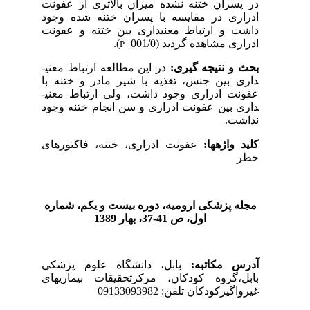
در پسران ختنه نشده میزان بالاتری از عفونت
ادراری در مقایسه با پسران ختنه شده وجود
داشت و ارتباط معنی­داری بین ختته و عفونت
ادراری مشاهده گردید (001/0=
).
P
بحث و نتیجه گیری:
در این مطالعه ارتباط معنی­
داری بین جنس، تغذیه با شیر مادر و ختنه با
عفونت ادراری وجود داشت، ولی ارتباط معنی­
داری بین عفونت ادراری و سن انجام ختنه وجود
نداشت.
کلید واژه­ها:
عفونت ادراری، ختنه، فاکتورهای
خطر
مجله پزشکی ارومیه، دوره بیست و یکم، شماره‌
اول، ص 41-37، بهار 1389
آدرس مکاتبه:
بابل، دانشگاه علوم
پزشکی
بابل،گروه کودکان، مرکزتحقیقات بیماری­های
غیرواگیرکودکان تلفن: 09133093982