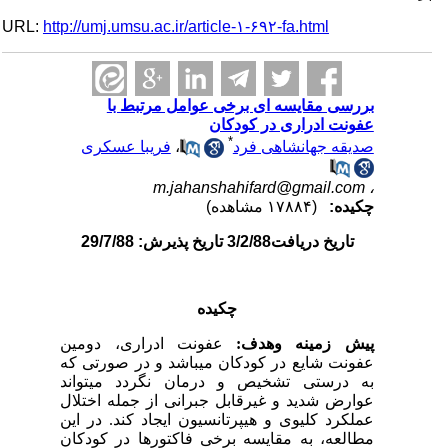
URL:
http://umj.umsu.ac.ir/article-۱-۶۹۲-fa.html
بررسی مقایسه ای برخی عوامل مرتبط با
عفونت ادراری در کودکان
*
صدیقه جهانشاهی فرد
،
فریبا عسکری
m.jahanshahifard@gmail.com
،
چکیده:
(۱۷۸۸۴ مشاهده)
تاریخ دریافت3/2/88 تاریخ پذیرش: 29/7/88
چکیده
پیش زمینه وهدف:
عفونت ادراری، دومین
عفونت شایع در کودکان می­باشد و در صورتی که
به درستی تشخیص و درمان نگردد می­تواند
عوارض شدید و غیرقابل جبرانی از جمله اختلال
عملکرد کلیوی و هیپرتانسیون ایجاد کند. در این
مطالعه، به مقایسه برخی فاکتورها در کودکان