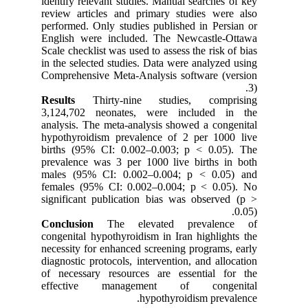
identify relevant studies. Manual searches of key
review articles and primary studies were also
performed. Only studies published in Persian or
English were included. The Newcastle-Ottawa
Scale checklist was used to assess the risk of bias
in the selected studies. Data were analyzed using
Comprehensive Meta-Analysis software (version
3).
Results
Thirty-nine studies, comprising
3,124,702 neonates, were included in the
analysis. The meta-analysis showed a congenital
hypothyroidism prevalence of 2 per 1000 live
births (95% CI: 0.002–0.003; p < 0.05). The
prevalence was 3 per 1000 live births in both
males (95% CI: 0.002–0.004; p < 0.05) and
females (95% CI: 0.002–0.004; p < 0.05). No
significant publication bias was observed (p >
0.05).
Conclusion
The elevated prevalence of
congenital hypothyroidism in Iran highlights the
necessity for enhanced screening programs, early
diagnostic protocols, intervention, and allocation
of necessary resources are essential for the
effective management of congenital
hypothyroidism prevalence.