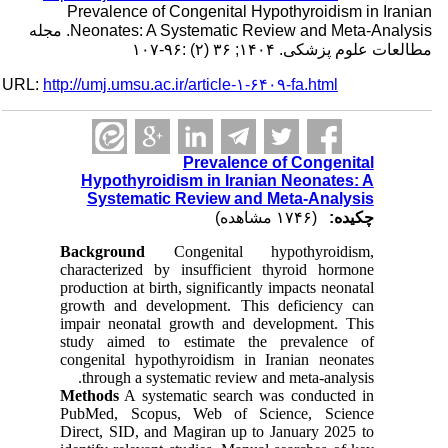
Prevalence of Congenital Hypothyroidism in Iranian
Neonates: A Systematic Review and Meta-Analysis. مجله
مطالعات علوم پزشکی. ۱۴۰۴; ۳۶ (۲) :۹۶-۱۰۷
URL:
http://umj.umsu.ac.ir/article-۱-۶۴۰۹-fa.html
Prevalence of Congenital
Hypothyroidism in Iranian Neonates: A
Systematic Review and Meta-Analysis
چکیده:
(۱۷۴۶ مشاهده)
Background
Congenital hypothyroidism,
characterized by insufficient thyroid hormone
production at birth, significantly impacts neonatal
growth and development. This deficiency can
impair neonatal growth and development. This
study aimed to estimate the prevalence of
congenital hypothyroidism in Iranian neonates
through a systematic review and meta-analysis.
Methods
A systematic search was conducted in
PubMed, Scopus, Web of Science, Science
Direct, SID, and Magiran up to January 2025 to