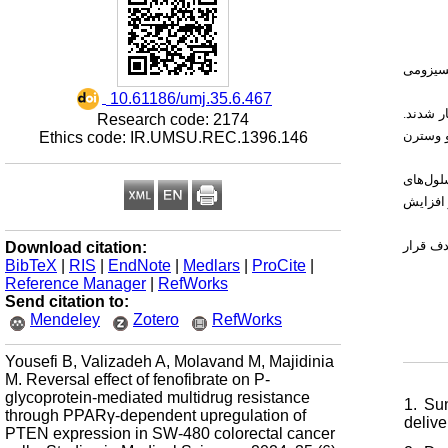
سیزومی
‎ 10.61186/umj.35.6.467
) عت تیمار شدند
Research code: 2174
Ethics code: IR.UMSU.REC.1396.146
 وسترن
لول‌های
 افزایش
Download citation:
،  قرار
BibTeX
|
RIS
|
EndNote
|
Medlars
|
ProCite
|
Reference Manager
|
RefWorks
Send citation to:
Mendeley
Zotero
RefWorks
Yousefi B, Valizadeh A, Molavand M, Majidinia
M. Reversal effect of fenofibrate on P-
glycoprotein-mediated multidrug resistance
1. Su
through PPARγ-dependent upregulation of
delive
PTEN expression in SW-480 colorectal cancer