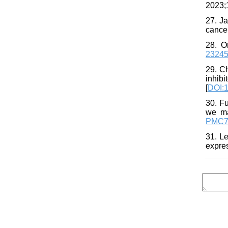
2023;1
27. Ja
cancer
28. O
2324
29. C
inhib
[
DOI:1
30. Fu
we ma
PMC7
31. L
expre