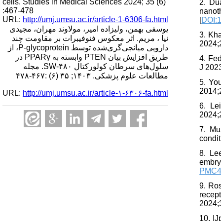
cells. Studies in Medical Sciences 2024; 35 (6)
2. Du
:467-478
nano
URL:
http://umj.umsu.ac.ir/article-1-6306-fa.html
[
DOI:1
یوسفی بهمن، ولیزاده امیر، مولاوند مهران، مجیدی
3. Kh
نیا ، مریم. اثر معکوس فنوفیبرات بر مقاومت چند
2024;2
دارویی میانجی‌گری‌شده توسط P-glycoprotein، از
طریق افزایش بیان PTEN وابسته به PPARγ در
4. Fe
سلول‌های سرطان کولورکتال SW-۴۸۰. مجله
J 202
مطالعات علوم پزشکی. ۱۴۰۳; ۳۵ (۶) :۴۶۷-۴۷۸
5. Yo
2014;2
URL:
http://umj.umsu.ac.ir/article-۱-۶۳۰۶-fa.html
6. Le
2024;
7. Mu
condit
8. Le
embry
PMC4
9. Ro
recep
2024;3
10. I