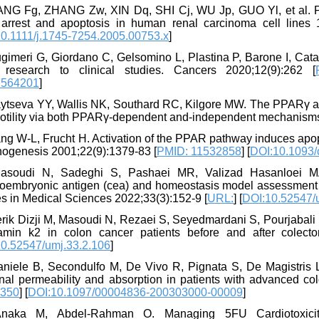
ANG Fg, ZHANG Zw, XIN Dq, SHI Cj, WU Jp, GUO Yl, et al. Pero
 arrest and apoptosis in human renal carcinoma cell lines 
0.1111/j.1745-7254.2005.00753.x
]
gimeri G, Giordano C, Gelsomino L, Plastina P, Barone I, Catal
 research to clinical studies. Cancers 2020;12(9):262 [
564201
]
aytseva YY, Wallis NK, Southard RC, Kilgore MW. The PPARγ ant
otility via both PPARγ-dependent and-independent mechanisms.
ang W-L, Frucht H. Activation of the PPAR pathway induces apop
nogenesis 2001;22(9):1379-83 [
PMID: 11532858
] [
DOI:10.1093/
asoudi N, Sadeghi S, Pashaei MR, Valizad Hasanloei MA.
oembryonic antigen (cea) and homeostasis model assessment of 
s in Medical Sciences 2022;33(3):152-9 [
URL:
] [
DOI:10.52547/
rik Dizji M, Masoudi N, Rezaei S, Seyedmardani S, Pourjabali M
tamin k2 in colon cancer patients before and after colect
0.52547/umj.33.2.106
]
niele B, Secondulfo M, De Vivo R, Pignata S, De Magistris L, 
inal permeability and absorption in patients with advanced col
6350
] [
DOI:10.1097/00004836-200303000-00009
]
Anaka M, Abdel-Rahman O. Managing 5FU Cardiotoxicit