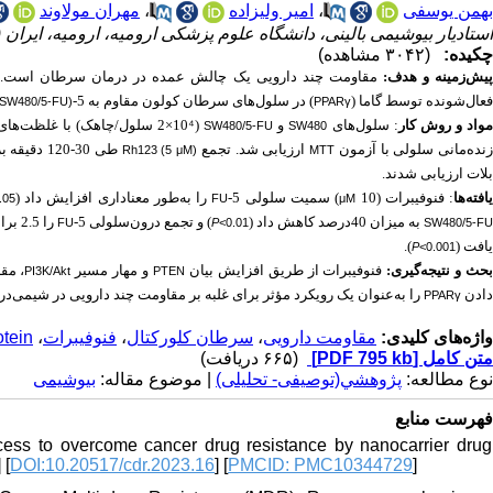
مهران مولاوند
،
امیر ولیزاده
،
بهمن یوسفی
استادیار بیوشیمی بالینی، دانشگاه علوم پزشکی ارومیه، ارومیه، ای) ،
چکیده:
(۳۰۴۲ مشاهده)
پیش‌زمینه و هدف:
مقاومت چند دارویی یک چالش عمده در درمان سرطان است. ای
فعال‌شونده توسط گاما (
) در سلول‌های سرطان کولون مقاوم به 5-
(SW480/5-FU)
PPARγ
سلول/چاهک) با غلظت‌های -
⁴
(2×10
و
سلول‌های
:
واد و روش‌ کار
SW480/5-FU
SW480
نده‌مانی سلولی با آزمون
ارزیابی شد. تجمع
طی 30-120 دقیقه برای بررسی فعالیت
Rh123 (5 μM)
MTT
بلات ارزیابی شدند.
را به‌طور معناداری افزایش داد (
) سمیت سلولی 5-
فنوفیبرات (10
:
افته‌ها
.05
FU
μM
به میزان 40درصد کاهش داد (
) و تجمع درون‌سلولی 5-
را 2.5 برابر افزایش داد. بیان
FU
P
<0.01
SW480/5-F
).
یافت (
P
<0.001
بحث و نتیجه‌گیری
فنوفیبرات از طریق افزایش بیان
و مهار مسیر
مقاو
PI3K/Akt
PTEN
دادن
را به‌عنوان یک رویکرد مؤثر برای غلبه بر مقاومت چند دارویی در شیمی.
PPARγ
otein
،
فنوفیبرات
،
سرطان کلورکتال
،
مقاومت دارویی
واژه‌های کلیدی:
(۶۶۵ دریافت)
[PDF 795 kb]
متن کامل
نوع مطالعه:
پژوهشي(توصیفی- تحلیلی)
| موضوع مقاله:
بیوشیمی
فهرست منابع
ess to overcome cancer drug resistance by nanocarrier drug
] [
DOI:10.20517/cdr.2023.16
] [
PMCID: PMC10344729
]