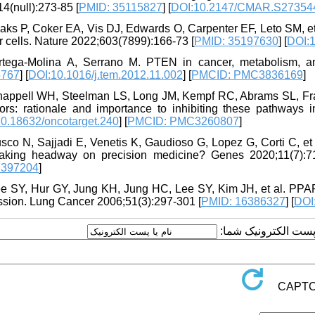
4(null):273-85 [
PMID: 35115827
] [
DOI:10.2147/CMAR.S27354
aks P, Coker EA, Vis DJ, Edwards O, Carpenter EF, Leto SM, et 
 cells. Nature 2022;603(7899):166-73 [
PMID: 35197630
] [
DOI:
rtega-Molina A, Serrano M. PTEN in cancer, metabolism, an
5767
] [
DOI:10.1016/j.tem.2012.11.002
] [
PMCID: PMC3836169
]
happell WH, Steelman LS, Long JM, Kempf RC, Abrams SL, F
itors: rationale and importance to inhibiting these pathways 
0.18632/oncotarget.240
] [
PMCID: PMC3260807
]
sco N, Sajjadi E, Venetis K, Gaudioso G, Lopez G, Corti C, et
king headway on precision medicine? Genes 2020;11(7):7
397204
]
ee SY, Hur GY, Jung KH, Jung HC, Lee SY, Kim JH, et al. PPAR-γ
ssion. Lung Cancer 2006;51(3):297-301 [
PMID: 16386327
] [
DOI
یا پست الکترونیک شما