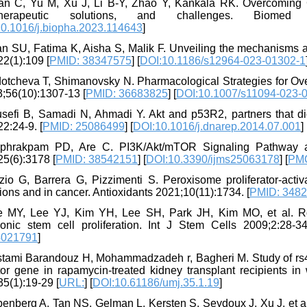
an C, Yu M, Xu J, Li B-Y, Zhao Y, Kankala RK. Overcoming
therapeutic solutions, and challenges. Biomed
0.1016/j.biopha.2023.114643
]
an SU, Fatima K, Aisha S, Malik F. Unveiling the mechanisms 
2(1):109 [
PMID: 38347575
] [
DOI:10.1186/s12964-023-01302-1
dotcheva T, Shimanovsky N. Pharmacological Strategies for 
3;56(10):1307-13 [
PMID: 36683825
] [
DOI:10.1007/s11094-023-
usefi B, Samadi N, Ahmadi Y. Akt and p53R2, partners that di
2:24-9. [
PMID: 25086499
] [
DOI:10.1016/j.dnarep.2014.07.001
]
iphrakpam PD, Are C. PI3K/Akt/mTOR Signaling Pathway as
25(6):3178 [
PMID: 38542151
] [
DOI:10.3390/ijms25063178
] [
PM
zio G, Barrera G, Pizzimenti S. Peroxisome proliferator-activ
ions and in cancer. Antioxidants 2021;10(11):1734. [
PMID: 348
e MY, Lee YJ, Kim YH, Lee SH, Park JH, Kim MO, et al. Role
onic stem cell proliferation. Int J Stem Cells 2009;2:28-34
021791
]
stami Barandouz H, Mohammadzadeh r, Bagheri M. Study of rs4
tor gene in rapamycin-treated kidney transplant recipients in
5(1):19-29 [
URL:
] [
DOI:10.61186/umj.35.1.19
]
Jpenberg A, Tan NS, Gelman L, Kersten S, Seydoux J, Xu J, et a