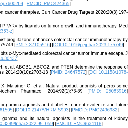
boj.7600209
] [
PMCID: PMC424365
]
 cancer therapies. Curr Cancer Drug Targets 2020;20(3):197-
ted PPARγ by ligands on tumor growth and immunotherapy. Med
2363-z
]
onist pioglitazone enhances colorectal cancer immunotherapy by
175749 [
PMID: 37105516
] [
DOI:10.1016/j.ejphar.2023.175749
]
nhibits c-Myc-mediated colorectal cancer tumor immune escape. J
cb.30437
]
 JH, et al. ABCB1, ABCG2, and PTEN determine the response of
es 2014;20(10):2703-13 [
PMID: 24647572
] [
DOI:10.1158/1078-
, Malainer C, et al. Natural product agonists of peroxisome
Biochem Pharmacol 2014;92(1):73-89 [
PMID: 25083916
]
eptor-gamma agonists and diabetes: current evidence and future
561505
] [
DOI:10.2147/VHRM.S993
] [
PMCID: PMC2496982
]
or gamma and its natural agonists in the treatment of kidney
0.3389/fphar.2022.991059
] [
PMCID: PMC9634118
]