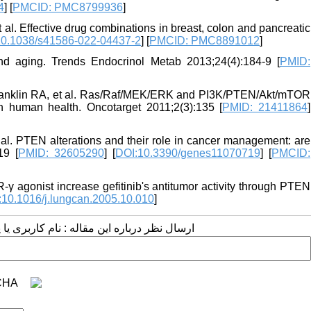
4
] [
PMCID: PMC8799936
]
al. Effective drug combinations in breast, colon and pancreatic
10.1038/s41586-022-04437-2
] [
PMCID: PMC8891012
]
d aging. Trends Endocrinol Metab 2013;24(4):184-9 [
PMID:
ranklin RA, et al. Ras/Raf/MEK/ERK and PI3K/PTEN/Akt/mTOR
in human health. Oncotarget 2011;2(3):135 [
PMID: 21411864
]
 al. PTEN alterations and their role in cancer management: are
19 [
PMID: 32605290
] [
DOI:10.3390/genes11070719
] [
PMCID:
 agonist increase gefitinib's antitumor activity through PTEN
:10.1016/j.lungcan.2005.10.010
]
ارسال نظر درباره این مقاله : نام کاربری :