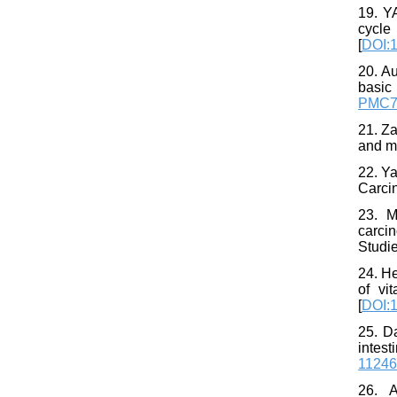
19. Y
cycle
[
DOI:1
20. Au
basic
PMC7
21. Z
and m
22. Y
Carci
23. M
carcin
Studie
24. He
of vi
[
DOI:1
25. Da
intest
1124
26. 