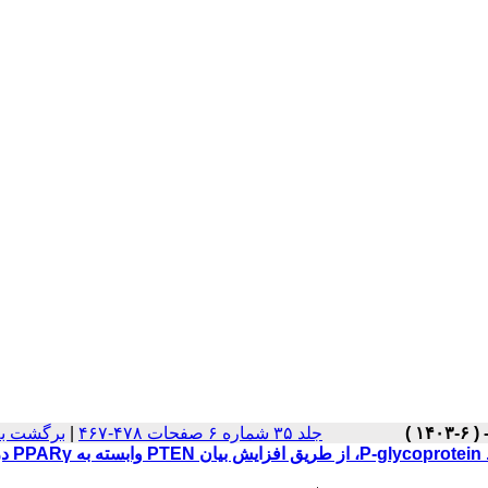
برگشت به
|
جلد ۳۵ شماره ۶ صفحات ۴۷۸-۴۶۷
اثر معکوس فنوفیب P-glycoprotein، از طریق افزایش بیان PTEN وابسته به PPARγ در