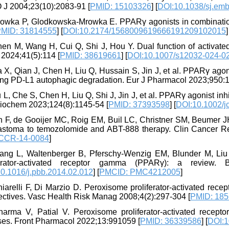
J 2004;23(10):2083-91 [
PMID: 15103326
] [
DOI:10.1038/sj.em
rowka P, Glodkowska-Mrowka E. PPARγ agonists in combination
MID: 31814555
] [
DOI:10.2174/1568009619666191209102015
]
hen M, Wang H, Cui Q, Shi J, Hou Y. Dual function of activa
 2024;41(5):114 [
PMID: 38619661
] [
DOI:10.1007/s12032-024-0
a X, Qian J, Chen H, Liu Q, Hussain S, Jin J, et al. PPARγ ag
ing PD-L1 autophagic degradation. Eur J Pharmacol 2023;950:
 L, Che S, Chen H, Liu Q, Shi J, Jin J, et al. PPARγ agonist i
Biochem 2023;124(8):1145-54 [
PMID: 37393598
] [
DOI:10.1002/j
in F, de Gooijer MC, Roig EM, Buil LC, Christner SM, Beumer
lastoma to temozolomide and ABT-888 therapy. Clin Cancer R
CCR-14-0084
]
ang L, Waltenberger B, Pferschy-Wenzig EM, Blunder M, Liu X
ferator-activated receptor gamma (PPARγ): a review. 
0.1016/j.pbb.2014.02.012
] [
PMCID: PMC4212005
]
iarelli F, Di Marzio D. Peroxisome proliferator-activated rec
ectives. Vasc Health Risk Manag 2008;4(2):297-304 [
PMID: 18
harma V, Patial V. Peroxisome proliferator-activated recept
ses. Front Pharmacol 2022;13:991059 [
PMID: 36339586
] [
DOI:1