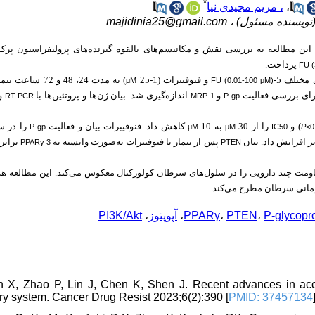
*
، مریم مجیدی نیا
،
majidinia25@gmail.com
ران (نویسنده مسئول
ن مطالعه به بررسی نقش و مکانیسم‌های بالقوه گیرنده‌های پرولیفراسیون پرک
پرداخت.
FU 
مختلف 5
و فنوفیبرات (1-25
به مدت 24، 48 و 72 سا.
μM
FU (0.01-100 μM)
و
اندازه‌گیری شد. بیان ژن‌ها و پروتئین‌ها با
و
RT-PCR
MRP-1
P-gp
) و
را از 30
به 10
کاهش داد. فنوفیبرات بیان و فعالیت
را در س
P-gp
μM
μM
IC50
P
<0
پس از تیمار با فنوفیبرات به‌صورت وابسته به
برابر
PPARγ 3
PTEN
مت چند دارویی را در سلول‌های سرطان کولورکتال معکوس می‌کند. این مطالعه هدف
‌درمانی سرطان مطرح می‌کند
PI3K/Akt
،
آپوپتوز
،
PPARγ
،
PTEN
،
P-glycopr
n X, Zhao P, Lin J, Chen K, Shen J. Recent advances in acc
ry system. Cancer Drug Resist 2023;6(2):390 [
PMID: 37457134