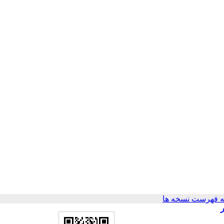
 فهرست نسخه ها
رات بر مقاومت چند دارویی میانجی‌گری‌شده توسط