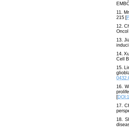
EMBO 
11. M
215 [
P
12. C
Oncol
13. Ji
induc
14. Xu
Cell 
15. L
gliob
0432.
16. W
proli
[
DOI:1
17. Ch
persp
18. S
disea