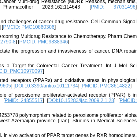
 Cancer Multi-drug Resistance (MDR): Reasons, mechanisms,
 Pharmacother 2023;162:114643 [
PMID: 37031496
]
and challenges of cancer drug resistance. Cell Commun Signal
] [
PMCID: PMC10860306
]
Overcoming Multidrug Resistance to Chemotherapy. Pharm Chem
02790-8
] [
PMCID: PMC9838346
]
ctate the progression and invasiveness of cancer. DNA repair
 a Target for Colorectal Cancer Treatment. Int J Mol Sci
CID: PMC10970097
]
ated receptors (PPARs) and oxidative stress in physiological
29605
] [
DOI:10.3390/antiox10111734
] [
PMCID: PMC8614822
]
 of peroxisome proliferator-activated receptor (PPAR) δ in
 [
PMID: 24855517
] [
DOI:10.15283/ijsc.2009.2.1.28
] [
PMCID:
253778 polymorphism related to peroxisome proliferator alpha
 west Azerbaijan province (Iran). Studies in Medical Sciences
l. In vivo activation of PPAR target genes by RXR homodimers.