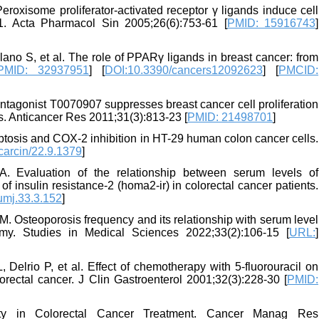
xisome proliferator‐activated receptor γ ligands induce cell
1. Acta Pharmacol Sin 2005;26(6):753-61 [
PMID: 15916743
]
ano S, et al. The role of PPARγ ligands in breast cancer: from
PMID: 32937951
] [
DOI:10.3390/cancers12092623
] [
PMCID:
agonist T0070907 suppresses breast cancer cell proliferation
 Anticancer Res 2011;31(3):813-23 [
PMID: 21498701
]
tosis and COX-2 inhibition in HT-29 human colon cancer cells.
carcin/22.9.1379
]
 Evaluation of the relationship between serum levels of
insulin resistance-2 (homa2-ir) in colorectal cancer patients.
umj.33.3.152
]
. Osteoporosis frequency and its relationship with serum level
omy. Studies in Medical Sciences 2022;33(2):106-15 [
URL:
]
Delrio P, et al. Effect of chemotherapy with 5-fluorouracil on
orectal cancer. J Clin Gastroenterol 2001;32(3):228-30 [
PMID:
y in Colorectal Cancer Treatment. Cancer Manag Res