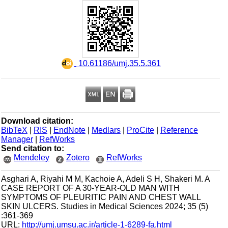
‎ 10.61186/umj.35.5.361
Download citation:
BibTeX
|
RIS
|
EndNote
|
Medlars
|
ProCite
|
Reference
Manager
|
RefWorks
Send citation to:
Mendeley
Zotero
RefWorks
Asghari A, Riyahi M M, Kachoie A, Adeli S H, Shakeri M. A
CASE REPORT OF A 30-YEAR-OLD MAN WITH
SYMPTOMS OF PLEURITIC PAIN AND CHEST WALL
SKIN ULCERS. Studies in Medical Sciences 2024; 35 (5)
:361-369
URL:
http://umj.umsu.ac.ir/article-1-6289-fa.html