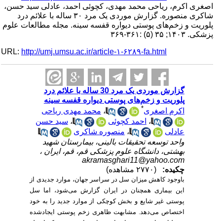
اصغری اکرم، ریاحی محمد مهدی، کچوئی احمد، عادلی سید حسن،
شاکری منصوره. گزارش موردی یک مرد ۳۰ ساله با علائم درد
پلوریت و زخم‌های پوستی دیواره قفسه سینه. مجله مطالعات علوم
پزشکی. ۱۴۰۳; ۳۵ (۵) :۳۶۱-۳۶۹
URL:
http://umj.umsu.ac.ir/article-۱-۶۲۸۹-fa.html
گزارش موردی یک مرد 30 ساله با علائم درد
پلوریت و زخم‌های پوستی دیواره قفسه سینه
*
محمد مهدی ریاحی
،
اکرم اصغری
سید حسن
،
احمد کچوئی
،
منصوره شاکری
،
عادلی
واحد توسعه تحقیقات بالینی، بیمارستان شهید
بهشتی، دانشگاه علوم پزشکی قم، قم، ایران ،
akramasghari11@yahoo.com
چکیده:
(۲۷۷۰ مشاهده)
باوجود کاهش میزان سل در سراسر جهان، موارد جدیدی از
این بیماری همچنان در ایران گزارش می‌شود، اما سل
پوستی غیر شایع و بخش کوچکی از موارد جدید را به خود
اختصاص می‌دهد. مشابهت ظاهری زخم پوستی ایجادشده