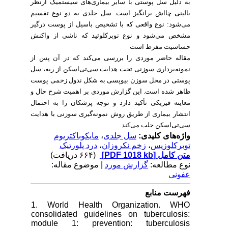
به دلیل سل پوستی با سایر بیماری‌های سیستمیک ازنظر
بالینی چااش برانگیز است. سل جلدی به دو نوع تقسیم
می‌شود: نوع واقعی که با تشخیص باسیل از پوست درگیر
مشخص می‌شود و نوع توبرکلوئید که ناشی از واکنش
حساسیت مفرط است
مقاله حاضر موردی را بررسی می‌کند که در آن پس از
نمونه‌برداری سوزنی تحت هدایت سی‌تی‌اسکن از ریه، سل
پوستی در محل سوزن بیوپسی به شکل ندول زخمی پوست
ظاهر شده است. این گزارش موردی بر اهمیت شرح حال و
معاینه فیزیکی تأکید دارد و توجه پزشکان را به احتمال
انتشار بیماری از طریق روش نمونه‌گیری سوزنی با هدایت
سی‌تی‌اسکن جلب می‌کند
.
مایکوباکتریوم
،
سل جلدی
واژه‌های کلیدی:
درد پلورتیک
،
زخم نکروزان
،
توبرکلوزیس
(۶۶۴ دریافت)
[PDF 1018 kb]
متن کامل
نوع مطالعه:
گزارش مورد
| موضوع مقاله:
عفونی
فهرست منابع
1. World Health Organization. WHO
consolidated guidelines on tuberculosis:
module 1: prevention: tuberculosis