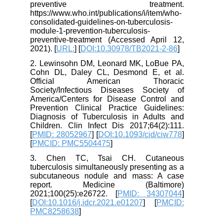
preventive treatment.
https://www.who.int/publications/i/item/who-
consolidated-guidelines-on-tuberculosis-
module-1-prevention-tuberculosis-
preventive-treatment (Accessed April 12,
2021). [
URL:
] [
DOI:10.30978/TB2021-2-86
]
2. Lewinsohn DM, Leonard MK, LoBue PA,
Cohn DL, Daley CL, Desmond E, et al.
Official American Thoracic
Society/Infectious Diseases Society of
America/Centers for Disease Control and
Prevention Clinical Practice Guidelines:
Diagnosis of Tuberculosis in Adults and
Children. Clin Infect Dis 2017;64(2):111.
[
PMID: 28052967
] [
DOI:10.1093/cid/ciw778
]
[
PMCID: PMC5504475
]
3. Chen TC, Tsai CH. Cutaneous
tuberculosis simultaneously presenting as a
subcutaneous nodule and mass: A case
report. Medicine (Baltimore)
2021;100(25):e26722. [
PMID: 34307044
]
[
DOI:10.1016/j.idcr.2021.e01207
] [
PMCID:
PMC8258638
]