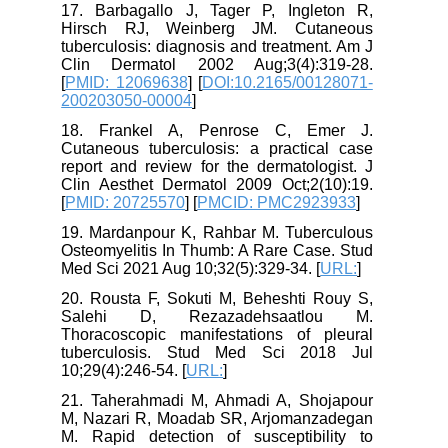
17. Barbagallo J, Tager P, Ingleton R,
Hirsch RJ, Weinberg JM. Cutaneous
tuberculosis: diagnosis and treatment. Am J
Clin Dermatol 2002 Aug;3(4):319-28.
[
PMID: 12069638
] [
DOI:10.2165/00128071-
200203050-00004
]
18. Frankel A, Penrose C, Emer J.
Cutaneous tuberculosis: a practical case
report and review for the dermatologist. J
Clin Aesthet Dermatol 2009 Oct;2(10):19.
[
PMID: 20725570
] [
PMCID: PMC2923933
]
19. Mardanpour K, Rahbar M. Tuberculous
Osteomyelitis In Thumb: A Rare Case. Stud
Med Sci 2021 Aug 10;32(5):329-34. [
URL:
]
20. Rousta F, Sokuti M, Beheshti Rouy S,
Salehi D, Rezazadehsaatlou M.
Thoracoscopic manifestations of pleural
tuberculosis. Stud Med Sci 2018 Jul
10;29(4):246-54. [
URL:
]
21. Taherahmadi M, Ahmadi A, Shojapour
M, Nazari R, Moadab SR, Arjomanzadegan
M. Rapid detection of susceptibility to