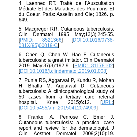
4. Laennec RT. Traité de l'Auscultation
Médiate Et des Maladies des Poumons Et
du Coeur. Paris: Asselin and Cie; 1826. p.
649.
5. Macgregor RR. Cutaneous tuberculosis.
Clin Dermatol 1995 May;13(3):245-55.
[
PMID: 8521366
] [
DOI:10.1016/0738-
081X(95)00019-C
]
6. Chen Q, Chen W, Hao F. Cutaneous
tuberculosis: a great imitator. Clin Dermatol
2019 May;37(3):192-9. [
PMID: 31178102
]
[
DOI:10.1016/j.clindermatol.2019.01.008
]
7. Punia RS, Aggarwal P, Kundu R, Mohan
H, Bhalla M, Aggarwal D. Cutaneous
tuberculosis: A clinicopathological study of
50 cases from a tertiary care referral
hospital. Knee 2015;6:12. [
URL:
]
[
DOI:10.5455/amr.20150412074909
]
8. Frankel A, Penrose C, Emer J.
Cutaneous tuberculosis: a practical case
report and review for the dermatologist. J
Clin Aesthet Dermatol 2009;2(10):19.