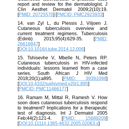
report and review for the dermatologist. J
Clin Aesthet Dermatol 2009;2(10):19.
[
PMID: 20725570
] [
PMCID: PMC2923933
]
14. van Zyl L, du Plessis J, Viljoen J.
Cutaneous tuberculosis overview and
current treatment regimens. Tuberculosis
(Edinb) 2015;95(4):629-35. [
PMID:
26616847
]
[
DOI:10.1016/j.tube.2014.12.006
]
15. Tshisevhe V, Mbelle N, Peters RP.
Cutaneous tuberculosis in HIV-infected
individuals: lessons learned from a case
series. South African J HIV Med
2018;20(1):a895. [
PMID: 39391098
]
[
DOI:10.4102/sajhivmed.v20i1.895
]
[
PMCID: PMC11466177
]
16. Ramam M, Mittal R, Ramesh V. How
soon does cutaneous tuberculosis respond
to treatment? Implications for a therapeutic
test of diagnosis. Int J Dermatol 2005
Feb;44(2):121-4. [
PMID: 15689209
]
[
DOI:10.1111/j.1365-4632.2005.02063.x
]