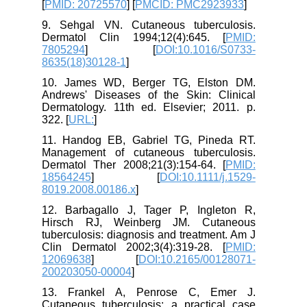
[
PMID: 20725570
] [
PMCID: PMC2923933
]
9. Sehgal VN. Cutaneous tuberculosis.
Dermatol Clin 1994;12(4):645. [
PMID:
7805294
] [
DOI:10.1016/S0733-
8635(18)30128-1
]
10. James WD, Berger TG, Elston DM.
Andrews' Diseases of the Skin: Clinical
Dermatology. 11th ed. Elsevier; 2011. p.
322. [
URL:
]
11. Handog EB, Gabriel TG, Pineda RT.
Management of cutaneous tuberculosis.
Dermatol Ther 2008;21(3):154-64. [
PMID:
18564245
] [
DOI:10.1111/j.1529-
8019.2008.00186.x
]
12. Barbagallo J, Tager P, Ingleton R,
Hirsch RJ, Weinberg JM. Cutaneous
tuberculosis: diagnosis and treatment. Am J
Clin Dermatol 2002;3(4):319-28. [
PMID:
12069638
] [
DOI:10.2165/00128071-
200203050-00004
]
13. Frankel A, Penrose C, Emer J.
Cutaneous tuberculosis: a practical case