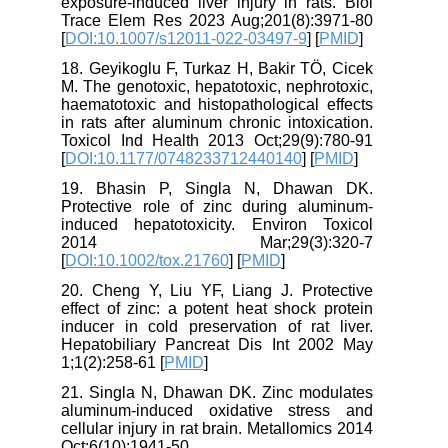
exposure-induced liver injury in rats. Biol
Trace Elem Res 2023 Aug;201(8):3971-80
[
DOI:10.1007/s12011-022-03497-9
] [
PMID
]
18. Geyikoglu F, Turkaz H, Bakir TÖ, Cicek
M. The genotoxic, hepatotoxic, nephrotoxic,
haematotoxic and histopathological effects
in rats after aluminum chronic intoxication.
Toxicol Ind Health 2013 Oct;29(9):780-91
[
DOI:10.1177/0748233712440140
] [
PMID
]
19. Bhasin P, Singla N, Dhawan DK.
Protective role of zinc during aluminum-
induced hepatotoxicity. Environ Toxicol
2014 Mar;29(3):320-7
[
DOI:10.1002/tox.21760
] [
PMID
]
20. Cheng Y, Liu YF, Liang J. Protective
effect of zinc: a potent heat shock protein
inducer in cold preservation of rat liver.
Hepatobiliary Pancreat Dis Int 2002 May
1;1(2):258-61 [
PMID
]
21. Singla N, Dhawan DK. Zinc modulates
aluminum-induced oxidative stress and
cellular injury in rat brain. Metallomics 2014
Oct;6(10):1941-50