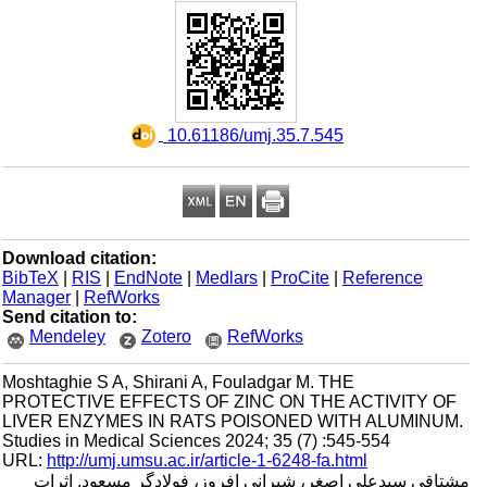
‎ 10.61186/umj.35.7.545
Download citation:
BibTeX
|
RIS
|
EndNote
|
Medlars
|
ProCite
|
Reference
Manager
|
RefWorks
Send citation to:
Mendeley
Zotero
RefWorks
Moshtaghie S A, Shirani A, Fouladgar M. THE
PROTECTIVE EFFECTS OF ZINC ON THE ACTIVITY OF
LIVER ENZYMES IN RATS POISONED WITH ALUMINUM.
Studies in Medical Sciences 2024; 35 (7) :545-554
URL:
http://umj.umsu.ac.ir/article-1-6248-fa.html
مشتاقی سیدعلی اصغر، شیرانی افروز، فولادگر مسعود. اثرات