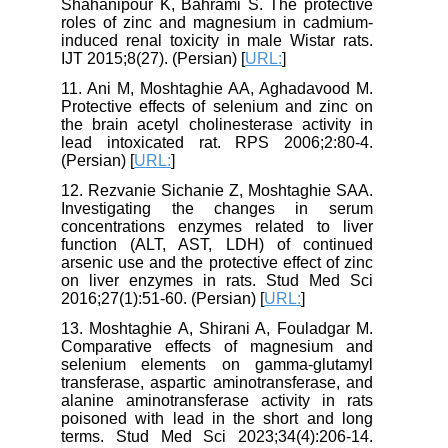
Shahanipour K, Bahrami S. The protective
roles of zinc and magnesium in cadmium-
induced renal toxicity in male Wistar rats.
IJT 2015;8(27). (Persian) [
URL:
]
11. Ani M, Moshtaghie AA, Aghadavood M.
Protective effects of selenium and zinc on
the brain acetyl cholinesterase activity in
lead intoxicated rat. RPS 2006;2:80-4.
(Persian) [
URL:
]
12. Rezvanie Sichanie Z, Moshtaghie SAA.
Investigating the changes in serum
concentrations enzymes related to liver
function (ALT, AST, LDH) of continued
arsenic use and the protective effect of zinc
on liver enzymes in rats. Stud Med Sci
2016;27(1):51-60. (Persian) [
URL:
]
13. Moshtaghie A, Shirani A, Fouladgar M.
Comparative effects of magnesium and
selenium elements on gamma-glutamyl
transferase, aspartic aminotransferase, and
alanine aminotransferase activity in rats
poisoned with lead in the short and long
terms. Stud Med Sci 2023;34(4):206-14.