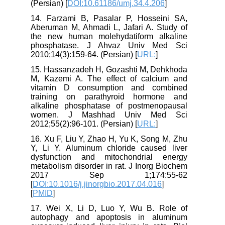
(Persian) [
DOI:10.61186/umj.34.4.206
]
14. Farzami B, Pasalar P, Hosseini SA,
Aberuman M, Ahmadi L, Jafari A. Study of
the new human molehydatiform alkaline
phosphatase. J Ahvaz Univ Med Sci
2010;14(3):159-64. (Persian) [
URL:
]
15. Hassanzadeh H, Gozashti M, Dehkhoda
M, Kazemi A. The effect of calcium and
vitamin D consumption and combined
training on parathyroid hormone and
alkaline phosphatase of postmenopausal
women. J Mashhad Univ Med Sci
2012;55(2):96-101. (Persian) [
URL:
]
16. Xu F, Liu Y, Zhao H, Yu K, Song M, Zhu
Y, Li Y. Aluminum chloride caused liver
dysfunction and mitochondrial energy
metabolism disorder in rat. J Inorg Biochem
2017 Sep 1;174:55-62
[
DOI:10.1016/j.jinorgbio.2017.04.016
]
[
PMID
]
17. Wei X, Li D, Luo Y, Wu B. Role of
autophagy and apoptosis in aluminum