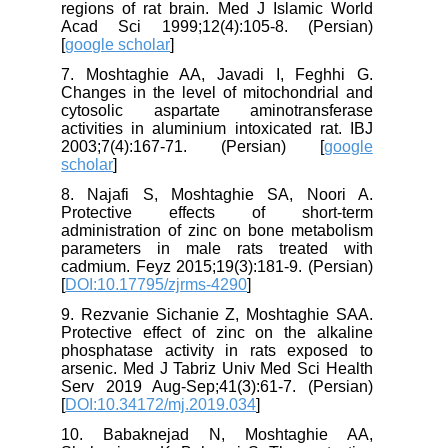
regions of rat brain. Med J Islamic World
Acad Sci 1999;12(4):105-8. (Persian)
[
google scholar
]
7. Moshtaghie AA, Javadi I, Feghhi G.
Changes in the level of mitochondrial and
cytosolic aspartate aminotransferase
activities in aluminium intoxicated rat. IBJ
2003;7(4):167-71. (Persian) [
google
scholar
]
8. Najafi S, Moshtaghie SA, Noori A.
Protective effects of short-term
administration of zinc on bone metabolism
parameters in male rats treated with
cadmium. Feyz 2015;19(3):181-9. (Persian)
[
DOI:10.17795/zjrms-4290
]
9. Rezvanie Sichanie Z, Moshtaghie SAA.
Protective effect of zinc on the alkaline
phosphatase activity in rats exposed to
arsenic. Med J Tabriz Univ Med Sci Health
Serv 2019 Aug-Sep;41(3):61-7. (Persian)
[
DOI:10.34172/mj.2019.034
]
10. Babaknejad N, Moshtaghie AA,