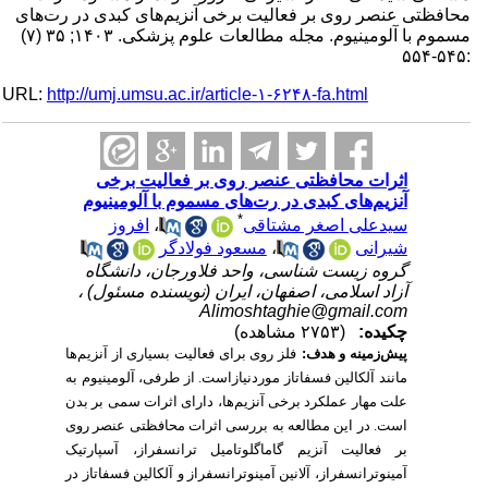
محافظتی عنصر روی بر فعالیت برخی آنزیم‌های کبدی در رت‌های
مسموم با آلومینیوم. مجله مطالعات علوم پزشکی. ۱۴۰۳; ۳۵ (۷)
:۵۴۵-۵۵۴
URL:
http://umj.umsu.ac.ir/article-۱-۶۲۴۸-fa.html
اثرات محافظتی عنصر روی بر فعالیت برخی
آنزیم‌های کبدی در رت‌های مسموم با آلومینیوم
*
افروز
،
سیدعلی اصغر مشتاقی
مسعود فولادگر
،
شیرانی
گروه زیست شناسی، واحد فلاورجان، دانشگاه
آزاد اسلامی، اصفهان، ایران (نویسنده مسئول) ،
Alimoshtaghie@gmail.com
چکیده:
(۲۷۵۳ مشاهده)
فلز روی برای فعالیت بسیاری از آنزیم‌ها
:
پیش‌زمینه و هدف
مانند آلکالین فسفاتاز موردنیازاست. از طرفی، آلومینیوم به
علت مهار عملکرد برخی آنزیم‌ها، دارای اثرات سمی بر بدن
است. در این مطالعه به بررسی اثرات محافظتی عنصر روی
بر فعالیت آنزیم گاماگلوتامیل ترانسفراز، آسپارتیک
آمینوترانسفراز، آلانین آمینوترانسفراز و آلکالین فسفاتاز در