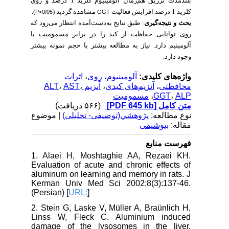
بلندمدت تزریق هم‌زمان آلومینیوم کلرید 1 درصد و روی
).
مشاهده گردید (
کلرید 1 درصد افزایش فعالیت
P<0/05
GGT
بحث و نتیجه‌گیری
: طبق نتایج به‌دست‌آمده انتظار می‌رود که
روی توانایی حفاظت از کبد را در برابر مسمومیت با
آلومینیم دارد. نیاز به مطالعه بیشتر با حجم نمونه بیشتر
وجود دارد.
اثرات
،
روی
،
آلومینیوم
واژه‌های کلیدی:
،
AST
،
آنزیم ALT
،
آنزیم‌های کبدی
،
محافظتی
مسمومیت
،
GGT
،
ALP
(۵۶۶ دریافت)
[PDF 645 kb]
متن کامل
نوع مطالعه:
پژوهشي(توصیفی- تحلیلی)
| موضوع
مقاله:
بیوشیمی
فهرست منابع
1. Alaei H, Moshtaghie AA, Rezaei KH.
Evaluation of acute and chronic effects of
aluminum on learning and memory in rats. J
Kerman Univ Med Sci 2002;8(3):137-46.
(Persian) [
URL:
]
2. Stein G, Laske V, Müller A, Braünlich H,
Linss W, Fleck C. Aluminium induced
damage of the lysosomes in the liver,