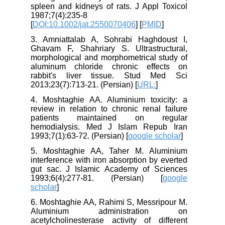
spleen and kidneys of rats. J Appl Toxicol
1987;7(4):235-8
[
DOI:10.1002/jat.2550070406
] [
PMID
]
3. Amniattalab A, Sohrabi Haghdoust I,
Ghavam F, Shahriary S. Ultrastructural,
morphological and morphometrical study of
aluminum chloride chronic effects on
rabbit's liver tissue. Stud Med Sci
2013;23(7):713-21. (Persian) [
URL:
]
4. Moshtaghie AA. Aluminium toxicity: a
review in relation to chronic renal failure
patients maintained on regular
hemodialysis. Med J Islam Repub Iran
1993;7(1):63-72. (Persian) [
google scholar
]
5. Moshtaghie AA, Taher M. Aluminium
interference with iron absorption by everted
gut sac. J Islamic Academy of Sciences
1993;6(4):277-81. (Persian) [
google
scholar
]
6. Moshtaghie AA, Rahimi S, Messripour M.
Aluminium administration on
acetylcholinesterase activity of different