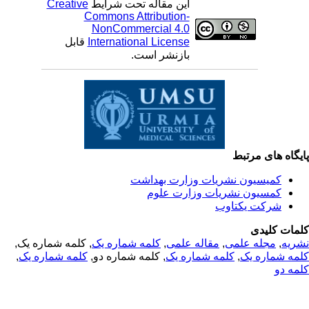
Creative
این مقاله تحت شرایط
Commons Attribution-
NonCommercial 4.0
قابل
International License
بازنشر است.
یگاه های مرتبط
کمیسیون نشریات وزارت بهداشت
کمسیون نشریات وزارت علوم
شرکت یکتاوب
مات کلیدی
, کلمه شماره یک,
کلمه شماره یک
,
مقاله علمی
,
مجله علمی
,
ریه
,
کلمه شماره یک
, کلمه شماره دو,
کلمه شماره یک
,
مه شماره یک
مه دو
© 2025 All Rights Reserved | Health Science Monitor | Designed &
Developed by : Yektaweb