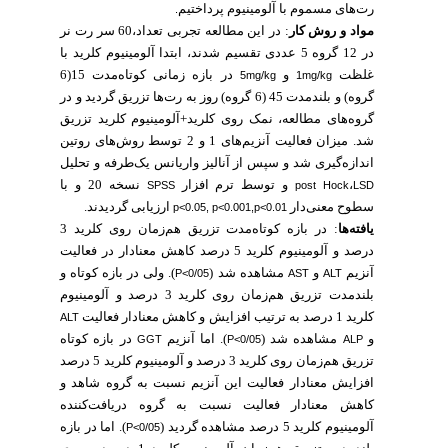
رت‌های مسموم با آلومینیوم پرداختیم
.
مواد و روش‌ کار
: در این مطالعه تجربی تعداد،60 سر رت نر
در 12 گروه 5 عددی تقسیم شدند، ابتدا آلومینیوم کلرید با
غلظت
و
در بازه زمانی کوتاه‌مدت 15(6
5mg/kg
1mg/kg
گروه) و بلندمدت 45 (6 گروه) روز به رت‌ها تزریق گردید و در
گروه‌های مطالعه، نمک روی کلرید+آلومینیوم کلرید تزریق
شد. میزان فعالیت آنزیم‌های 1 و 2 توسط روش‌های روتین
اندازه‌گیری شد و سپس از آنالیز واریانس یک‌طرفه و تحلیل
نسخه 20 و با
و توسط ترم افزار
،
SPSS
post Hock
LSD
سطوح معنی‌دار
ارزیابی گردیدند.
p<0.05, p<0.001,p<0.01
یافته‌ها
: در بازه کوتاه‌مدت تزریق هم‌زمان روی کلرید 3
درصد و آلومینیوم کلرید 5 درصد کاهش معنادار در فعالیت
آنزیم
و
مشاهده شد (
). ولی در بازه کوتاه و
P<0/05
AST
ALT
بلندمدت تزریق هم‌زمان روی کلرید 3 درصد و آلومینیوم
کلرید 1 درصد به ترتیب افزایش و کاهش معنادار فعالیت
ALT
و
مشاهده شد (
). اما آنزیم
در بازه کوتاه
GGT
P<0/05
ALP
تزریق هم‌زمان روی کلرید 3 درصد و آلومینیوم کلرید 5 درصد
افزایش معنادار فعالیت این آنزیم نسبت به گروه شاهد و
کاهش معنادار فعالیت نسبت به گروه دریافت‌کننده
آلومینیوم کلرید 5 درصد مشاهده گردید (
). اما در بازه
P<0/05