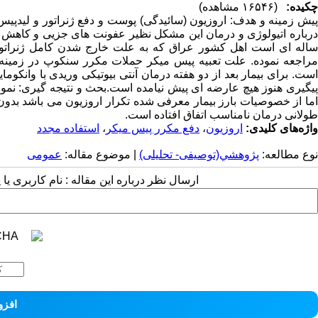
چکیده:
(۱۶۵۴۶ مشاهده)
پیش زمینه و هدف: اروزیون (سائیدگی) پوست و دفع ژنراتور و لیدپیس
ساله ای است اهل کشور عراق که به علت خارج شدن کامل ژنراتور 
مراجعه نموده. علت تعبیه پیس میکر حملات مکرر سنکوپ در زمینه 
پیگیری هنوز هیچ عارضه ای پیش نیامده است.بحث و نتیجه گیری: نمو
اما از خصوصیات بارز بیمار معرفی شده تکرار اروزیون می باشد بدون
طولانی درمان نامناسب اتفاق افتاده است.
واژه‌های کلیدی:
اروزیون
،
دفع مکرر پیس میکر
،
استفاده مجدد
نوع مطالعه:
پژوهشي(توصیفی- تحلیلی)
| موضوع مقاله:
عمومى
ارسال نظر درباره این مقاله : نام کاربری ی