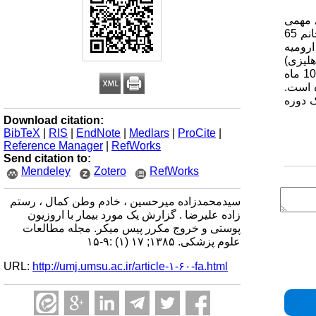
ی مهمی
درباره اتیولوژی و درمان این مشکل نظیر عفونت های جزیی و کاهش خون رسانی موضعی وجود دارد.گزارش موردی: بیمار مورد معرفی خانم 65
رومیه
لیزی)
است. برای بیمار بعد از دو هفته درمان آنتی بیوتیکی وریدی با وانکومایسین با موفقیت از سمت دیگر بدن پیس میکر VDD تعبیه شد. بعد از 10 ماه
ه است.
ک دوره
Download citation:
BibTeX
|
RIS
|
EndNote
|
Medlars
|
ProCite
|
Reference Manager
|
RefWorks
Send citation to:
Mendeley
Zotero
RefWorks
سیدمحمدزاده میرحسین ، خادم وطن کمال ، رستم
زاده علیرضا . گزارش یک مورد بیمار با اروزیون
پوستی و خروج مکرر پیس میکر. مجله مطالعات
علوم پزشکی. ۱۳۸۵; ۱۷ (۱) :۹-۱۵
URL:
http://umj.umsu.ac.ir/article-۱-۶۰-fa.html