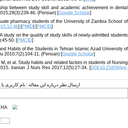
nship between study skill and academic achievement in dental
015;28(3):239-46. (Persian) [
Google Scholar
]
duate pharmacy students of the University of Zambia School of
015.12.46
] [
PMID
] [
PMCID
]
udy on the quality of study skills of newly-admitted students
:45-50. [
PMCID
]
 Habits of the Students in Tehran Islamic Azad University of
 2010;7(2):104-11. (Persian) [
Google Scholar
]
, et al. Study habits and related factors in students of Nursing
2015. Iranian J Nurs Res 2017;12(5):27-34. [
DOI:10.21859/ijnr-
ارسال نظر درباره این مقاله : نام کاربری :