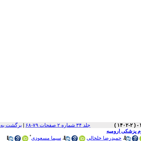
برگشت به 
|
جلد ۳۴ شماره ۲ صفحات ۷۹-۶۸
م پزشکی ارومیه
*
سیما مسعودی
،
حمیدرضا خلخالی
،