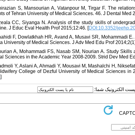
hirazian S, Mansourian A, Vatanpour M, Tirgar F. The relatio
ts of Tehran University of Medical Sciences. 46. J Dental Med 2
zeala CC, Siyanga N. Analysis of the study skills of undergra
ne. J Educ Eval Health Prof 2015;12:46. [
DOI:10.3352/jeehp.2
hahidi F, Dowlatkhah HR, Avand A, Musavi SR, Mohammadi E. A st
a University of Medical Sciences. J Adv Med Edu Prof 2014;2(1)
ourian A, Mohammadi FS, Nasab SM, Nourian A. Study Skills and
al Sciences in the Academic Year 2008-2009. Strid Dev Med Edu
dmoli Y, Aslani A, Ahmadi Y, Mousavi M, Mashalchi H, Niksefat M
idwifery College of Dezful University of Medical Sciences in 
5
]
یا پست الکترونیک شما