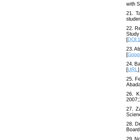
with 
21. T
studen
22. R
Study
[
DOI:1
23. Ab
[
Googl
24. Ba
[
URL
]
25. F
Abadan
26. K
2007;1
27. Z
Scien
28. D
Board 
29. Nn