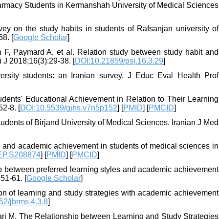
rmacy Students in Kermanshah University of Medical Sciences
y on the study habits in students of Rafsanjan university of
8. [
Google Scholar
]
F, Paymard A, et al. Relation study between study habit and
J 2018;16(3):29-38. [
DOI:10.21859/psj.16.3.29
]
ersity students: an Iranian survey. J Educ Eval Health Prof
ents' Educational Achievement in Relation to Their Learning
2-8. [
DOI:10.5539/gjhs.v7n5p152
] [
PMID
] [
PMCID
]
tudents of Birjand University of Medical Sciences. Iranian J Med
s and academic achievement in students of medical sciences in
EP.S208874
] [
PMID
] [
PMCID
]
p between preferred learning styles and academic achievement
51-61. [
Google Scholar
]
n of learning and study strategies with academic achievement
52/jbrms.4.3.8
]
i M. The Relationship between Learning and Study Strategies