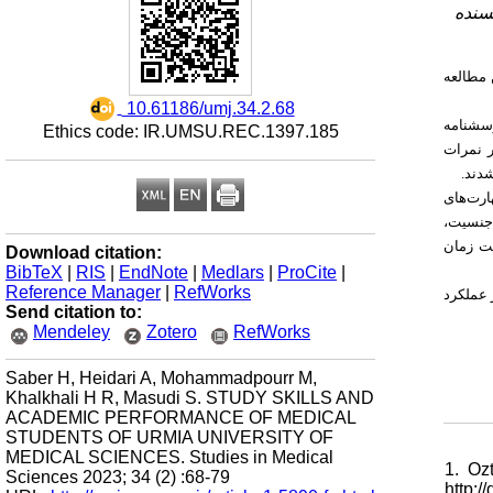
یسنده
 مطالعه
‎ 10.61186/umj.34.2.68
رسشنامه
Ethics code: IR.UMSU.REC.1397.185
ر نمرات
شدند
51% در مهارت‌های
« جنسیت
)، زمان
Download citation:
BibTeX
|
RIS
|
EndNote
|
Medlars
|
ProCite
|
Reference Manager
|
RefWorks
 عملکرد
Send citation to:
Mendeley
Zotero
RefWorks
Saber H, Heidari A, Mohammadpourr M,
Khalkhali H R, Masudi S. STUDY SKILLS AND
ACADEMIC PERFORMANCE OF MEDICAL
STUDENTS OF URMIA UNIVERSITY OF
MEDICAL SCIENCES. Studies in Medical
1. Oz
Sciences 2023; 34 (2) :68-79
http:/