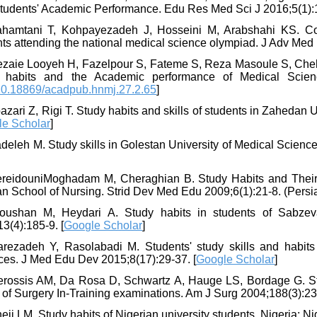
Students' Academic Performance. Edu Res Med Sci J 2016;5(1):1
ahamtani T, Kohpayezadeh J, Hosseini M, Arabshahi KS. Co
ts attending the national medical science olympiad. J Adv Med 
ezaie Looyeh H, Fazelpour S, Fateme S, Reza Masoule S, Che
 habits and the Academic performance of Medical Science
0.18869/acadpub.hnmj.27.2.65
]
azari Z, Rigi T. Study habits and skills of students in Zahedan 
e Scholar
]
deleh M. Study skills in Golestan University of Medical Scien
ereidouniMoghadam M, Cheraghian B. Study Habits and Their
 School of Nursing. Strid Dev Med Edu 2009;6(1):21-8. (Persia
oushan M, Heydari A. Study habits in students of Sabze
3(4):185-9. [
Google Scholar
]
arezadeh Y, Rasolabadi M. Students' study skills and habits
ces. J Med Edu Dev 2015;8(17):29-37. [
Google Scholar
]
erossis AM, Da Rosa D, Schwartz A, Hauge LS, Bordage G. St
of Surgery In-Training examinations. Am J Surg 2004;188(3):230
eji LM. Study habits of Nigerian university students. Nigeria: 