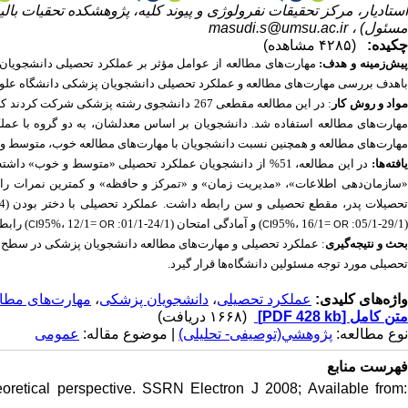
استادیار، مرکز تحقیقات نفرولوژی و پیوند کلیه، پژوهشکده تحقیات بال
masudi.s@umsu.ac.ir
مسئول) ،
چکیده:
(۴۲۸۵ مشاهده)
پیش‌زمینه و هدف
مهارت‌های مطالعه از عوامل مؤثر بر عملکرد تحصیلی دانشجویان ا
باهدف بررسی مهارت‌های مطالعه و عملکرد تحصیلی دانشجویان پزشکی دانشگاه علوم .
در این مطالعه مقطعی 267 دانشجوی رشته پزشکی شرکت کردند که با نمونه‌برداری تصادفی
:
واد و روش کار
به دو گروه با عم
،
هارت‌های مطالعه استفاده شد. دانشجویان بر اساس معدلشان
مهارت‌های مطالعه و همچنین نسبت دانشجویان با مهارت‌های مطالعه خوب، متوسط و .
،
در این مطالعه
یافته‌ها
سازمان‌دهی اطلاعات»، «مدیریت زمان» و «تمرکز و حافظه» و کمترین نمرات را،
تحصیلات پدر، مقطع تحصیلی و سن رابطه داشت. عملکرد تحصیلی با دختر بودن (97/4-56/1
رابطه.
95%، 12/1=
) و آمادگی امتحان (24/1-01/1:
95%، 16/1=
(29/1-05/1:
CI
OR
CI
OR
عملکرد تحصیلی و مهارت‌های مطالعه دانشجویان پزشکی در سطح مت
:
حث و نتیجه‌گیری
تحصیلی مورد توجه مسئولین دانشگاه‌ها قرار گیرد.
مهارت‌های مطال
،
دانشجویان پزشکی
،
عملکرد تحصیلی
واژه‌های کلیدی:
(۱۶۶۸ دریافت)
[PDF 428 kb]
متن کامل
نوع مطالعه:
پژوهشي(توصیفی- تحلیلی)
| موضوع مقاله:
عمومى
فهرست منابع
eoretical perspective. SSRN Electron J 2008; Available from: