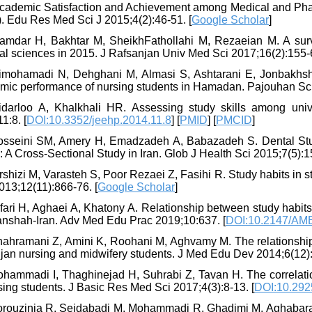
Academic Satisfaction and Achievement among Medical and Pha
. Edu Res Med Sci J 2015;4(2):46-51. [
Google Scholar
]
lamdar H, Bakhtar M, SheikhFathollahi M, Rezaeian M. A surve
al sciences in 2015. J Rafsanjan Univ Med Sci 2017;16(2):155-6
limohamadi N, Dehghani M, Almasi S, Ashtarani E, Jonbakhsh 
mic performance of nursing students in Hamadan. Pajouhan Sci 
idarloo A, Khalkhali HR. Assessing study skills among univ
1:8. [
DOI:10.3352/jeehp.2014.11.8
] [
PMID
] [
PMCID
]
osseini SM, Amery H, Emadzadeh A, Babazadeh S. Dental Stud
: A Cross-Sectional Study in Iran. Glob J Health Sci 2015;7(5):15
rshizi M, Varasteh S, Poor Rezaei Z, Fasihi R. Study habits in s
013;12(11):866-76. [
Google Scholar
]
afari H, Aghaei A, Khatony A. Relationship between study habit
nshah-Iran. Adv Med Edu Prac 2019;10:637. [
DOI:10.2147/AM
hahramani Z, Amini K, Roohani M, Aghvamy M. The relationshi
jan nursing and midwifery students. J Med Edu Dev 2014;6(12):
ohammadi I, Thaghinejad H, Suhrabi Z, Tavan H. The correlatio
sing students. J Basic Res Med Sci 2017;4(3):8-13. [
DOI:10.292
orouzinia R, Seidabadi M, Mohammadi R, Ghadimi M, Aghabarar