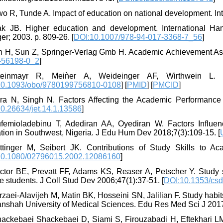
wo R, Tunde A. Impact of education on national development. In
lak JB. Higher education and development. International Ha
er; 2003. p. 809-26. [
DOI:10.1007/978-94-017-3368-7_56
]
an H, Sun Z, Springer-Verlag Gmb H. Academic Achievement As
-56198-0_2
]
teinmayr R, Meiǹer A, Weideinger AF, Wirthwein L. A
10.1093/obo/9780199756810-0108
] [
PMID
] [
PMCID
]
ora N, Singh N. Factors Affecting the Academic Performance
0.26634/jet.14.1.13586
]
ufemioladebinu T, Adediran AA, Oyediran W. Factors Influe
tion in Southwest, Nigeria. J Edu Hum Dev 2018;7(3):109-15. [
ttinger M, Seibert JK. Contributions of Study Skills to 
10.1080/02796015.2002.12086160
]
octor BE, Prevatt FF, Adams KS, Reaser A, Petscher Y. Study sk
e students. J Coll Stud Dev 2006;47(1):37-51. [
DOI:10.1353/cs
rzaei-Alavijeh M, Matin BK, Hosseini SN, Jalilian F. Study ha
nshah University of Medical Sciences. Edu Res Med Sci J 2017;
hackebaei Shackebaei D, Siami S, Firouzabadi H, Eftekhari LM, 