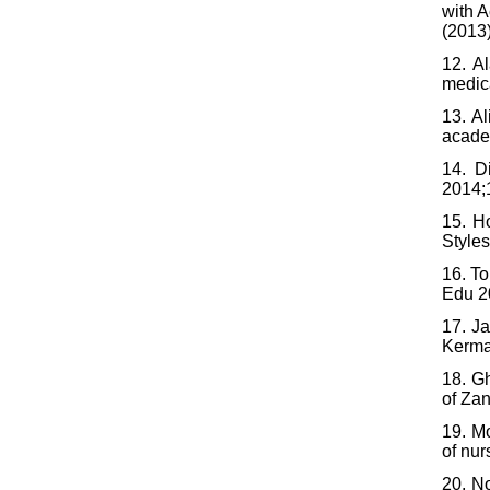
with 
(2013)
12. A
medic
13. A
acade
14. D
2014;1
15. H
Styles
16. To
Edu 2
17. J
Kerma
18. G
of Zan
19. M
of nur
20. N