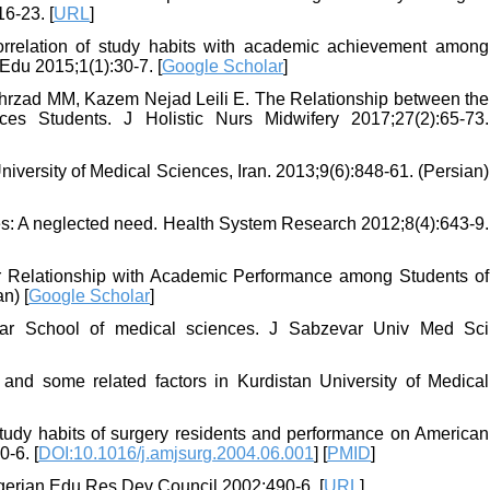
6-23. [
URL
]
rrelation of study habits with academic achievement among
Edu 2015;1(1):30-7. [
Google Scholar
]
hrzad MM, Kazem Nejad Leili E. The Relationship between the
s Students. J Holistic Nurs Midwifery 2017;27(2):65-73.
University of Medical Sciences, Iran. 2013;9(6):848-61. (Persian)
ces: A neglected need. Health System Research 2012;8(4):643-9.
 Relationship with Academic Performance among Students of
n) [
Google Scholar
]
var School of medical sciences. J Sabzevar Univ Med Sci
 and some related factors in Kurdistan University of Medical
udy habits of surgery residents and performance on American
-6. [
DOI:10.1016/j.amjsurg.2004.06.001
] [
PMID
]
Nigerian Edu Res Dev Council 2002:490-6. [
URL
]