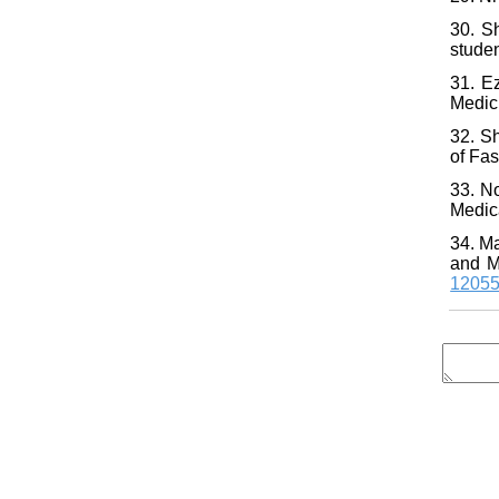
30. S
studen
31. E
Medici
32. S
of Fas
33. N
Medic
34. Ma
and M
1205