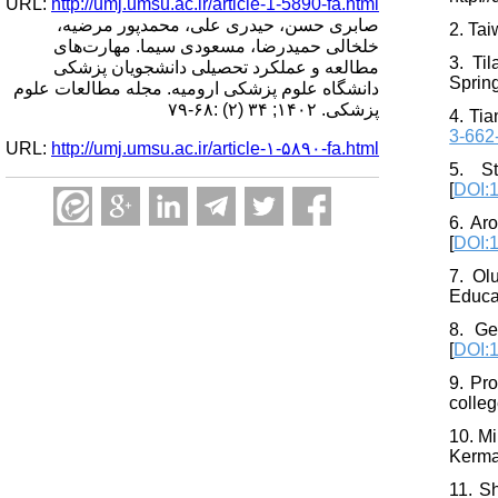
URL:
http://umj.umsu.ac.ir/article-1-5890-fa.html
صابری حسن، حیدری علی، محمدپور مرضیه،
2. Tai
خلخالی حمیدرضا، مسعودی سیما. مهارت‌های
3. Ti
مطالعه و عملکرد تحصیلی دانشجویان پزشکی
Spring
دانشگاه علوم پزشکی ارومیه. مجله مطالعات علوم
پزشکی. ۱۴۰۲; ۳۴ (۲) :۶۸-۷۹
4. Ti
3-662
URL:
http://umj.umsu.ac.ir/article-۱-۵۸۹۰-fa.html
5. S
[
DOI:
6. Ar
[
DOI:1
7. Ol
Educa
8. Ge
[
DOI:
9. Pr
colleg
10. Mi
Kerma
11. S