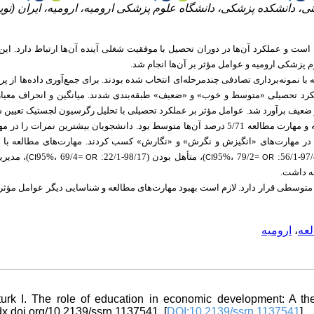
ینی، دانشکده پزشکی، دانشگاه علوم پزشکی ارومیه، ارومیه، ایران (نو
ست و عملکرد آن‌ها در دوران تحصیل با موفقیت شغلی آینده آن‌ها ارتباط دارد. این
پزشکی ارومیه و عوامل مؤثر بر آن‌ها انجام شد
چندمرحله‌ای
انتخاب شده بودند. برای جمع‌آوری داده‌ها از پ
لکرد تحصیلی «متوسط و خوب» و «ضعیف» طبقه‌بندی شدند. میانگین و انحراف معیا
ضعیف برآورد شد. عوامل مؤثر بر عملکرد تحصیلی با تحلیل رگرسیون لجستیک تعیین 
از دانشجویان عملکرد تحصیلی «متوسط و خوب» داشته و مهارت مطالعه 5/71 درصد آن‌ها متوسط بود. دانشجویان بیشترین نمرات را 
 در مهارت‌های «انگیزش و نگرش» و «نگارش» کسب کردند. مهارت‌های مطالعه با
مدیریت 
95%، 69/4=
)، متأهل بودن (98/17-22/1:
95%، 79/2=
CI
OR
CI
OR
)  داشت
وسطی قرار دارد. لازم است بهبود مهارت‌های مطالعه و شناسایی دیگر عوامل مؤثر
ارومیه
،
عه
turk I. The role of education in economic development: A th
/dx.doi.org/10.2139/ssrn.1137541. [
DOI:10.2139/ssrn.1137541
]