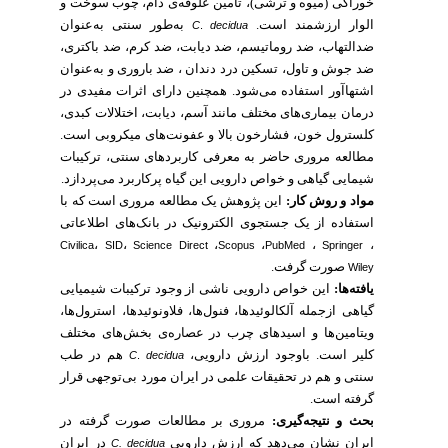
خوراکی (میوه و ترشی)، تأمین علوفه‌ی دام، چوب سوخت و
الوار ارزشمند است.
به‌طور سنتی به‌عنوان
C
.
decidua
ضدالتهاب، ضد روماتیسم، ضد دیابت، ضد کرم، ضد باکتری،
ضد جوش و تاول، تسکین درد دندان ، ضد باروری و به‌عنوان
اشتهاآور استفاده می‌شود. همچنین دارای اثرات مفیدی در
درمان بیماری‌های مختلف مانند آسم، دیابت، اختلالات کبدی،
کلسترول خون، فشارخون بالا و عفونت‌های میکروبی است.
مطالعه مروری حاضر به معرفی کاربردهای سنتی، ترکیبات
شیمایی گیاهی و خواص دارویی این گیاه پرکاربرد می‌پردازد.
مواد و روش کار:
این پژوهش یک مطالعه مروری است که با
استفاده از یک جستجوی الکترونیک در بانک‌های اطلاعاتی
،
،
،
،
،
،
Civilica
SID
Science Direct
Scopus
PubMed
Springer
صورت گرفت.
Wiley
یافته‌ها:
این خواص دارویی ناشی از وجود ترکیبات شیمیایی
گیاهی ازجمله آلکالوئیدها، فنول‌ها، فلاونوئیدها، استرول‌ها،
ویتامین‌ها و اسیدهای چرب در عصاره‌ی بخش‌های مختلف
کلیر است. باوجود ارزش دارویی،
هم در طب
C
.
decidua
سنتی و هم در تحقیقات علمی در ایران مورد بی‌توجهی قرار
گرفته است.
بحث و نتیجه‌گیری:
مروری بر مطالعات صورت گرفته در
ایران نشان می‌دهد که ارزش دارویی
در ایران
C. decidua