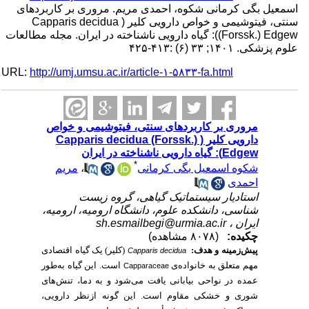
اسمعیل بگی کرمانی شکوه، احمدی مریم. مروری بر کاربردهای
سنتی، فیتوشیمی و خواص دارویی کلیر ( Capparis decidua
(Forssk.) Edgew): گیاه دارویی ناشناخته در ایران. مجله مطالعات
علوم پزشکی. ۱۴۰۱; ۳۳ (۶) :۴۱۳-۴۲۵
URL:
http://umj.umsu.ac.ir/article-۱-۵۸۳۳-fa.html
مروری بر کاربردهای سنتی، فیتوشیمی و خواص
دارویی کلیر ( Capparis decidua (Forssk.)
Edgew): گیاه دارویی ناشناخته در ایران
*
شکوه اسمعیل بگی کرمانی
،
مریم
احمدی
استادیار سیستماتیک گیاهی، گروه زیست
شناسی، دانشکده علوم، دانشگاه ارومیه، ارومیه،
ایران ،
sh.esmailbegi@urmia.ac.ir
چکیده:
(۸۰۷۸ مشاهده)
پیش‌زمینه و هدف:
(کلیر) یک گیاه اقتصادی
Capparis
decidua
مهم متعلق به خانواده‌ی
است. این گیاه به‌طور
Capparaceae
عمده در نواحی بیابانی یافت می‌شود و به دما، تنش‌های
شوری و خشکی مقاوم است. این گونه ازنظر دارویی،