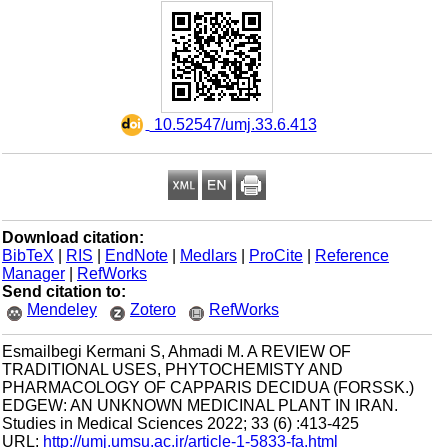
‎ 10.52547/umj.33.6.413
Download citation:
BibTeX
|
RIS
|
EndNote
|
Medlars
|
ProCite
|
Reference
Manager
|
RefWorks
Send citation to:
Mendeley
Zotero
RefWorks
Esmailbegi Kermani S, Ahmadi M. A REVIEW OF
TRADITIONAL USES, PHYTOCHEMISTY AND
PHARMACOLOGY OF CAPPARIS DECIDUA (FORSSK.)
EDGEW: AN UNKNOWN MEDICINAL PLANT IN IRAN.
Studies in Medical Sciences 2022; 33 (6) :413-425
URL:
http://umj.umsu.ac.ir/article-1-5833-fa.html