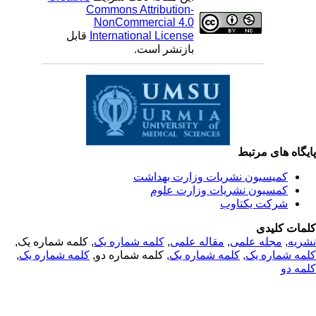
Commons Attribution-
NonCommercial 4.0
International License
قابل
بازنشر است.
یگاه های مرتبط
کمیسیون نشریات وزارت بهداشت
کمسیون نشریات وزارت علوم
شرکت یکتاوب
مات کلیدی
ریه
,
مجله علمی
,
مقاله علمی
,
کلمه شماره یک
, کلمه شماره یک,
مه شماره یک
,
کلمه شماره یک
, کلمه شماره دو,
کلمه شماره یک
,
مه دو
© 2025 All Rights Reserved | Health Science Monitor | Designed &
Developed by : Yektaweb