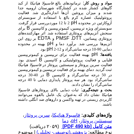
:
مواد و روش‌ کار
ترماتودهای بالغ
فاسیولا هپاتیکا
از کبد
گاوهای کشتار شده در کشتارگاه شهرستان ارومیه جدا
شدند و میزان پروتئین آن‌ها اندازه‌گیری شد. فعالیت
پروتئولیتیک عصاره کرم بالغ با استفاده از سوبسترای
pH
آزوکازئین در محدوده
2 تا 12
موردبررسی قرار گرفت.
B
سوبسترای ویژه تریپسین، کیموتریپسین و کاتپسین
برای
سنجش آنزیم‌های پروتئازی استفاده شد.
اثر مهارکننده‌های
EDTA
PMSF
DTT
پروتئازی پپساتین،
،
و
بر روی این
pH
آنزیم‌ها بررسی شد. برآورد دما و
بهینه در محدوده
pH
دمایی 90-
10
درجه سانتی‌گراد و 12-2
بود.
pH
:
یافته‌ها
بهینه فعالیت برای تریپسین و کیموتریپسین
B
قلیایی و فعالیت پروتئولیتیکی و کاتپسین
اسیدی بود.
فعالیت سرین پروتئاز و سیستئین پروتئاز در
فاسیولا هپاتیکا
ثبت گردید. دمای بهینه برای فعالیت تریپسین و کیموتریپسین
B
در 50 درجه سانتی‌گراد و کاتپسین
در 40-30 درجه
سانتی‌گراد بود. هر سه پروتئاز پایداری دمایی تا 40 درجه
سانتی‌گراد را نشان دادند
.
:
بحث و نتیجه‌گیری
ثبات دمایی بالای پروتئازهای
فاسیولا
هپاتیکا
نشان داد که به‌عنوان یک عامل بالقوه می‌توانند
کاربردی زیستی در تهیه واکسن و داروهای ضد انگلی داشته
باشند.
واژه‌های کلیدی:
فاسیولا هپاتیکا
،
سرین پروتئاز
،
سیستئین پروتئاز
،
pH
،
دما
متن کامل
[PDF 490 kb]
(۲۰۵۹ دریافت)
نوع مطالعه:
پژوهشي(توصیفی- تحلیلی)
| موضوع