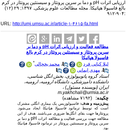
ارزیابی اثرات pH و دما بر سرین پروتئاز و سیستئین پروتئاز در کرم
بالغ فاسیولا هپاتیکا. مجله مطالعات علوم پزشکی. ۱۳۹۷; ۲۹ (۱۲)
:۹۰۴-۹۱۲
URL:
http://umj.umsu.ac.ir/article-۱-۴۶۱۵-fa.html
مطالعه فعالیت و ارزیابی اثرات pH و دما بر
سرین پروتئاز و سیستئین پروتئاز در کرم بالغ
فاسیولا هپاتیکا
*
لیلا کیانی فرد
،
محمد یخچالی
،
مهدی ایمانی
استاد گروه پاتوبیولوژی، بخش انگل شناسی،
دانشکده دامپزشکی، دانشگاه ارومیه، ارومیه،
ایران (نویسنده مسئول) ،
m.yakhchali@urmia.ac.ir
چکیده:
(۷۱۹۲ مشاهده)
پیش‌زمینه و هدف:
فاسیولوزیس یک بیماری انگلی مشترک
است که توسط ترماتود
فاسیولا هپاتیکا
ایجاد می‌شود.
پروتئازها جهت بقا
ی
انگل‌ها ضروری می‌باشند. هدف از این
pH
مطالعه جهت بررسی
فعالیت
و مطالعه اثرات
و دما بر
سرین پروتئاز و سیستئین پروتئاز در ترماتود
فاسیولا هپاتیکا
بود.