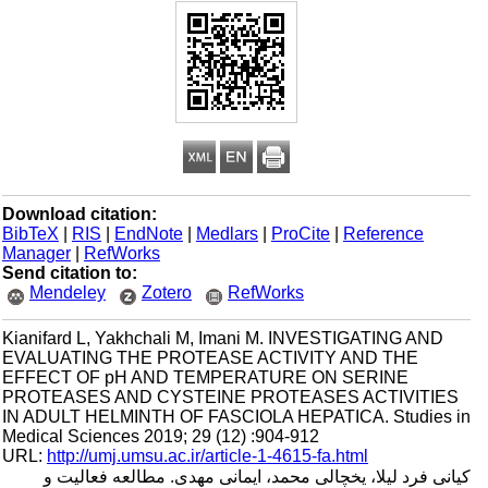
Download citation:
BibTeX
|
RIS
|
EndNote
|
Medlars
|
ProCite
|
Reference
Manager
|
RefWorks
Send citation to:
Mendeley
Zotero
RefWorks
Kianifard L, Yakhchali M, Imani M. INVESTIGATING AND
EVALUATING THE PROTEASE ACTIVITY AND THE
EFFECT OF pH AND TEMPERATURE ON SERINE
PROTEASES AND CYSTEINE PROTEASES ACTIVITIES
IN ADULT HELMINTH OF FASCIOLA HEPATICA. Studies in
Medical Sciences 2019; 29 (12) :904-912
URL:
http://umj.umsu.ac.ir/article-1-4615-fa.html
کیانی فرد لیلا، یخچالی محمد، ایمانی مهدی. مطالعه فعالیت و