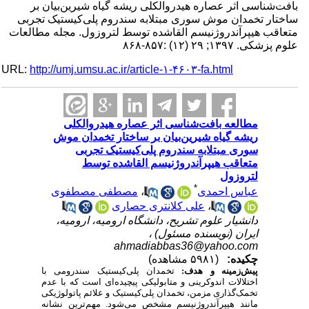
بافت‌شناسی اثر عصاره هیدروالکلی ریشه گیاه شیرین‌بیان بر
ساختار تخمدان موش سوری مبتلابه سندروم پلی‌کیستیک تجربی
متعاقب هیپرآندروژنیسم القاشده توسط لتروزول. مجله مطالعات
علوم پزشکی. ۱۳۹۷; ۲۹ (۱۲) :۸۵۷-۸۶۸
URL:
http://umj.umsu.ac.ir/article-۱-۴۶۰۳-fa.html
مطالعه بافت‌شناسی اثر عصاره هیدروالکلی
ریشه گیاه شیرین‌بیان بر ساختار تخمدان موش
سوری مبتلابه سندروم پلی‌کیستیک تجربی
متعاقب هیپرآندروژنیسم القاشده توسط
لتروزول
*
عباس احمدی
،
مصطفی مصطفوی
،
علی کلانتری حصاری
دانشیار علوم تشریح، دانشگاه ارومیه، ارومیه،
ایران (نویسنده مسئول) ،
ahmadiabbas36@yahoo.com
چکیده:
(۵۹۸۱ مشاهده)
پیش‌زمینه و هدف:
تخمدان پلی‌کیستیک سندرومی با
اختلالات اندوکرینی و متابولیکی پیچیده‌ای است که با عدم
تخمک‌گذاری مزمن، تخمدان پلی‌کیستیک و علائم پاتولوژیکی
مانند هیپرآندروژنیسم مشخص می‌شود. مهم‌ترین نشانه