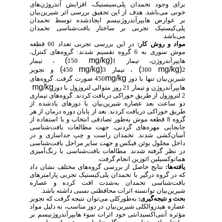
برای وجود تخمدان پلی‌سیستیک، افزایش آندروژن‌های
خونی می‌باشد. هدف از این تحقیق بررسی اثر شیرین‌بیان
بر عوارض هایپرآندروژنیسم ایجادشده توسط تخمدان
پلی‌کیستیک تجربی بر ساختار بافت‌شناسی تخمدان
می‌باشد.
مواد و روش کار:
در این بررسی تجربی تعداد 60 قطعه
موش سوری به 6 گروه تقسیم شدند: گروه‌های کنترل،
(
mg/kg)
هایپرآندروژن، تیمار
1
150
، تیمار
(
mg/kg)
(
mg/kg)
2
300
، تیمار 3
450
و تجویز
mg/kg
شیرین‌بیان تنها با دوز
450 صورت گرفت. گروه‌های
mg/kg
هایپرآندروژن و تیمار 21 روز متوالی لتروزول با دوز
2 لتروزول از طریق خوراکی دریافت کردند. گروه‌های تیماری
دو ساعت بعد عصاره شیرین‌بیان با دوزهای یادشده از
طریق خوراکی دریافت کردند. بعد از پایان دوره درمان از هر
گروه 8 قطعه موش به‌طور تصادفی انتخاب و با استفاده از
جابجایی مهره‌های گردنی، جهت مطالعات بافت‌شناسی
آسان‌کشی شدند. تخمدان راست و چپ جداسازی و در
داخل محلول بوئن فیکس و جهت سایر مراحل بافت‌شناسی
در نظر گرفته شدند. مطالعات بافت‌شناسی با رنگ‌آمیزی
هماتوکسیلین ائوزین انجام گرفت.
یافته‌ها:
نتایج حاصل از بررسی گروه‌های مختلف نشان داد
که در گروه درگیر با تخمدان پلی‌کیستیک تجربی پارامترهای
بافت‌شناسی تخمدان به‌شدت افت کرده و عصاره
شیرین‌بیان توانسته اثرات محافظتی نسبی داشته باشد.
بحث و نتیجه‌گیری:
به‌طورکلی می‌توان نتیجه گرفت که تجویز
عصاره هیدروالکلی شیرین‌بیان در دوز مناسب، به دلیل مواد
مؤثره آنتی‌اکسیدانتی خود اثرات سوء هایپرآندروژنیسم بر