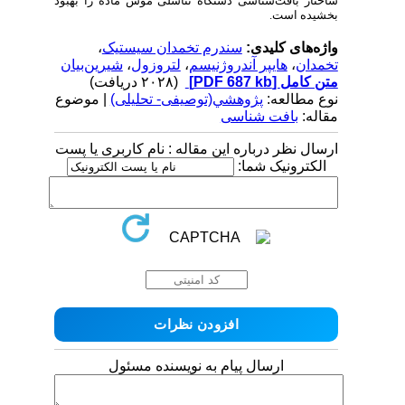
ساختار بافت‌شناسی دستگاه تناسلی موش ماده را بهبود
بخشیده است.
واژه‌های کلیدی:
سندرم تخمدان سیستیک
،
تخمدان
،
هایپر آندروژنیسم
،
لتروزول
،
شیرین‌بیان
متن کامل
[PDF 687 kb]
(۲۰۲۸ دریافت)
نوع مطالعه:
پژوهشي(توصیفی- تحلیلی)
| موضوع
مقاله:
بافت شناسی
ارسال نظر درباره این مقاله : نام کاربری یا پست
الکترونیک شما:
ارسال پیام به نویسنده مسئول