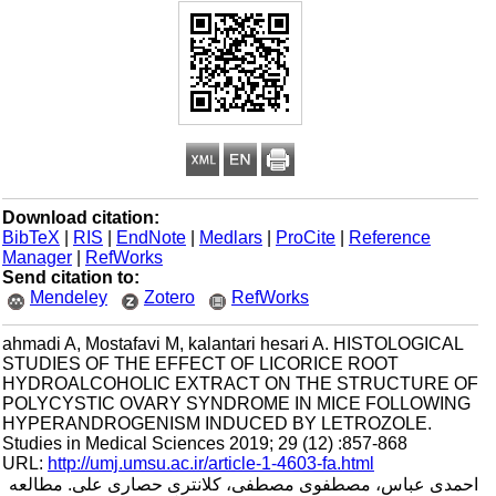
Download citation:
BibTeX
|
RIS
|
EndNote
|
Medlars
|
ProCite
|
Reference
Manager
|
RefWorks
Send citation to:
Mendeley
Zotero
RefWorks
ahmadi A, Mostafavi M, kalantari hesari A. HISTOLOGICAL
STUDIES OF THE EFFECT OF LICORICE ROOT
HYDROALCOHOLIC EXTRACT ON THE STRUCTURE OF
POLYCYSTIC OVARY SYNDROME IN MICE FOLLOWING
HYPERANDROGENISM INDUCED BY LETROZOLE.
Studies in Medical Sciences 2019; 29 (12) :857-868
URL:
http://umj.umsu.ac.ir/article-1-4603-fa.html
احمدی عباس، مصطفوی مصطفی، کلانتری حصاری علی. مطالعه