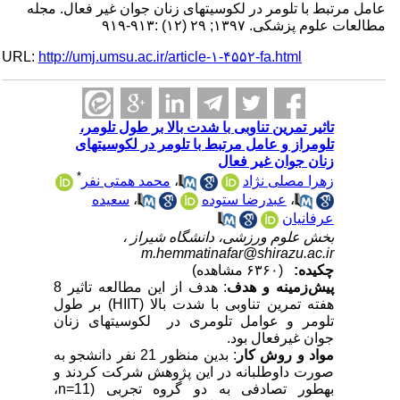
عامل مرتبط با تلومر در لکوسیتهای زنان جوان غیر فعال. مجله
مطالعات علوم پزشکی. ۱۳۹۷; ۲۹ (۱۲) :۹۱۳-۹۱۹
URL:
http://umj.umsu.ac.ir/article-۱-۴۵۵۲-fa.html
تاثیر تمرین تناوبی با شدت بالا بر طول تلومر،
تلومراز و عامل مرتبط با تلومر در لکوسیتهای
زنان جوان غیر فعال
*
زهرا مصلی نژاد
،
محمد همتی نفر
،
عبدرضا ستوده
،
سعیده
عرفانیان
بخش علوم ورزشی، دانشگاه شیراز ،
m.hemmatinafar@shirazu.ac.ir
چکیده:
(۶۳۶۰ مشاهده)
پیش‌زمینه و هدف
: هدف از این مطالعه تاثیر 8
هفته تمرین تناوبی با شدت بالا (
HIIT
) بر طول
تلومر و عوامل تلومری در لکوسیت­های زنان
جوان غیرفعال بود.
مواد و روش کار
: بدین منظور 21 نفر دانشجو به
صورت داوطلبانه در این پژوهش شرکت کردند و
­به­طور تصادفی به دو گروه تجربی (11
n=
،