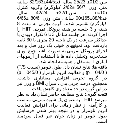
سن:01/2± 25/23 سال، قد:44/5±32/163 سانتی­
متر، وزن: 56/7 ±2/62 کیلوگرم) وگروه کنترل
(10
n=
، سن:32/1± 42/24 سال،
قد:88/4±00/165 سانتی متر، وزن: 80/6 ±6/66
کیلوگرم) تقسیم شدند. گروه تجربی به مدت 8
هفته و 3 جلسه در هفته پروتکل تمرینی
HIIT
را
اجرا کردند. هر جلسه شامل 3 تا 6 تکرار دویدن با
حداکثر سرعت در یک ناحیه 20 متری با 30 ثانیه
بازیافت بود. نمونه­های خونی یک روز قبل و بعد
اجرای پروتکل تمرینی به صورت ناشتا جمع آوری
شد.تجزیه وتحلیل داده ها با استفاده از آزمونهای
آماری
T
مستقل و همبسته انجام شد.
یافته­ ها:
نتایج نشان داد، طول تلومر (نسبت
T/S
)
( 04/0
p=
) و فعالیت آنزیم تلومراز ( 045/0
p=
)
در گروه تجربی افزایش معناداری داشت.
همچنین، درصد چربی بدن ، میزان
BMI
و وزن نیز
در این گروه در حد معناداری کاهش یافت.
نتیجه­ گیری:
نتایج مطالعه حاضر نشان داد به نطر
می­رسد
HIIT
- به عنوان یک شیوه تمرینی مناسب
و کارآمد- از نظر زمانی برای افزایش فعالیت
آنزیم تلومراز و در نتیجه بهتر شدن فرسایش
طول تلومر در زنان جوان غیر فعال سود­مند
است
.