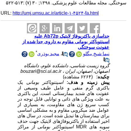
سوختگی. مجله مطالعات علوم پزشکی. ۱۳۹۸; ۳۰ (۷) :۵۱۳-۵۲۲
URL:
http://umj.umsu.ac.ir/article-۱-۴۵۲۴-fa.html
جداسازی باکتریوفاژ لایتیک Ab72p علیه
اسینتوباکتر بومانی مقاوم به داروی جدا شده از
عفونت سوختگی
*
نیما شیخ بیگلو
،
مجید بوذری
گروه زیست شناسی، دانشکده علوم، دانشگاه
اصفهان، اصفهان، ایران ،
bouzari@sci.ui.ac.ir
چکیده:
(۶۲۶۴ مشاهده)
پیش زمینه و هدف:
اسینتوباکتر بومانی
یک
باکتری گرم منفی و عامل طیف وسیعی از
عفونت های شدید بیمارستانی است. این باکتری
به علت ویژگی های ذاتی و توانایی قابل توجه در
کسب سریع ژن های مقاومت، به بسیاری از
عوامل ضد میکروبی مقاوم و به مشکلی اساسی
برای بیمارستان ها تبدیل شده است. در سال های
اخیر استفاده از باکتریوفاژهای لایتیک جهت حذف
سویه های
MDR
اسینتوباکتر بومانی
از مراکز