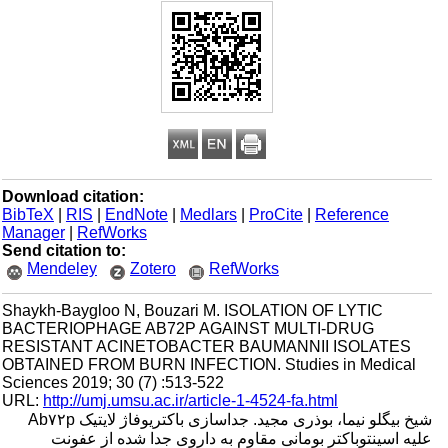
Download citation:
BibTeX
|
RIS
|
EndNote
|
Medlars
|
ProCite
|
Reference
Manager
|
RefWorks
Send citation to:
Mendeley
Zotero
RefWorks
Shaykh-Baygloo N, Bouzari M. ISOLATION OF LYTIC
BACTERIOPHAGE AB72P AGAINST MULTI-DRUG
RESISTANT ACINETOBACTER BAUMANNII ISOLATES
OBTAINED FROM BURN INFECTION. Studies in Medical
Sciences 2019; 30 (7) :513-522
URL:
http://umj.umsu.ac.ir/article-1-4524-fa.html
شیخ بیگلو نیما، بوذری مجید. جداسازی باکتریوفاژ لایتیک Ab۷۲p
علیه اسینتوباکتر بومانی مقاوم به داروی جدا شده از عفونت