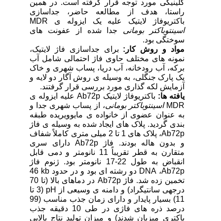
کلینیکی مورد توجه قرار گرفته است. در همین
راستا، هدف از مطالعه حاضر، جداسازی
باکتریوفاژ لایتیک علیه یک ایزوله ی
MDR
اسینتوباکتر بومانی
جدا شده از عفونت های
سوختگی بود.
مواد و روش کار:
برای جداسازی فاژ لایتیک،
نمونه های مختلف حاوی فاژ احتمالی شامل آب
برکه، آب رودخانه، آب دریا، پساب شهری و خاک
یک پارک جنگلی، به وسیله­ ی روش آگار دو لایه و
آزمایش لکه گذاری مورد بررسی قرار گرفتند.
یافته ها:
باکتریوفاژ لایتیک
Ab72p
علیه ایزوله ی
MDR
اسینتوباکتر بومانی
، از پساب شهری جدا و
به عنوان عضوی از خانواده ی مایوویریده طبقه
بندی گردید. پلاک های ایجاد شده به وسیله­ ی فاژ
Ab72p
، پلاک های 1 تا 2 میلی متری کاملاً شفاف
و بدون هاله بودند. فاژ
Ab72p
دارای سری
متقارن به قطر تقریباً 11 نانومتر و دمی قابل
انقباض به طول 22-17 نانومتر بود. ژنوم فاژ
Ab72p
،
DNA
دو رشته ای بود و در حدود
kb
46
تخمین زده شد. فاژ
Ab72p
در دماهای بالا (تا 70
درجه­ی سانتیگراد) و دامنه ­ی وسیعی از
pH
(3 تا
11) بسیار پایدار و دارای زمان جذب مناسب (99
درصد ذره های فاژی در طی 10 دقیقه جذب
باکتری میزبان شدند) و میزان تولید نتاج بالایی