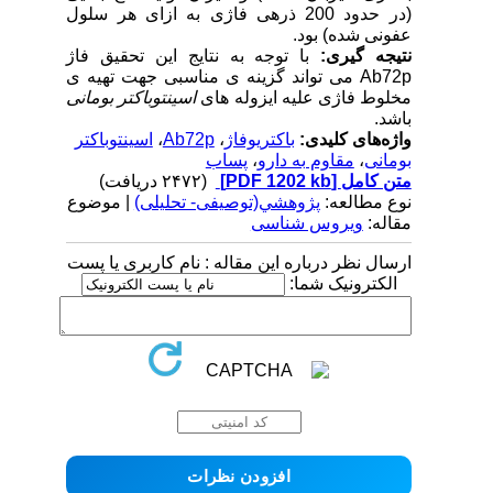
(در حدود 200 ذره­ی فاژی به ازای هر سلول
عفونی شده) بود.
نتیجه گیری:
با توجه به نتایج این تحقیق فاژ
Ab72p
می ­تواند گزینه­ ی مناسبی جهت تهیه­ ی
مخلوط فاژی علیه ایزوله های
اسینتوباکتر بومانی
باشد.
واژه‌های کلیدی:
باکتریوفاژ
،
Ab72p
،
اسینتوباکتر
بومانی
،
مقاوم به دارو
،
پساب
متن کامل
[PDF 1202 kb]
(۲۴۷۲ دریافت)
نوع مطالعه:
پژوهشي(توصیفی- تحلیلی)
| موضوع
مقاله:
ویروس شناسی
ارسال نظر درباره این مقاله : نام کاربری یا پست
الکترونیک شما: