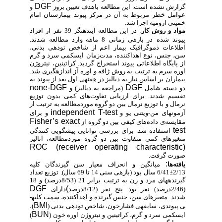
DGF
گزارش نشده است.
این مطالعه باهدف تعیین بروز
و
عوامل خطر مربوط به آن در مرکز پیوند بیمارستان امام
خمینی ارومیه اجرا شد.
مواد و روش‌ کار
: در این مطالعه آینده­نگر 39 نفر از افراد
پیوند شده
در بازه­ی زمانی 8 ماهه وارد مطالعه شدند.
اطلاعات دموگرافیک بیمار اعم از شاخص توده­ی بدنی،
سن، جنس، نوع اهداکننده، مدت‌زمان ایسکمی سرد و گرم
از پایگاه اطلاعاتی پیوند استخراج گردید. کراتینین، نیتروژن
اوره سرم به ترتیب به روش ژافه و اوره آز اندازه­گیری شد.
بیماران بر اساس نیاز به دیالیز در هفته­ی اول بعد از پیوند به
none-DGF
DGF
دو دسته­ شامل
(مراجعه به دیالیز) و
تقسیم شدند. برای ارزیابی تفاوت‌های کمی بدون توزیع
نرمال و با توزیع نرمال بین دو گروه موردمطالعه به ترتیب از
independent T-test
آزمون­های
من-ویتنی یو و
و برای
Fisher’s exact
مقایسه‌ی داده‌های کیفی بین دو گروه از
test
استفاده شد. برای بررسی توانایی پیش­گویی کنندگی
متغیر­های کمی متفاوت بین دو گروه موردمطالعه، آنالیز
ROC (receiver operating characteristic)
صورت گرفت.
:
یافته‌ها
میانگین و انحراف معیار
سن گیرندگان کلیه
2/13
±
6/41 سال بود (بازه­ی سنی 14 تا 69 سال). توزیع تعداد
گیرنده­های مرد و زن به ترتیب برابر 21 (8/53درصد) و 18
DGF
(
(2/46درصد) نفر بود. پنج نفر (8/12درصد
دارای
شدند. متغیرهای سن، جنس گیرنده و اهداکننده، سمت کلیه­
BMI
ی پیوندی، سابقه­ی فشارخون، شاخص توده­ی بدنی (
)،
BUN
ایسکمی سرد و گرم، کراتینین و نیتروژن اوره خون (
)