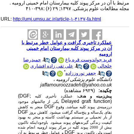
مرتبط با آن در مرکز پیوند کلیه بیمارستان امام خمینی ارومیه .
مجله مطالعات علوم پزشکی. ۱۳۹۷; ۲۹ (۶) :۳۹۸-۴۱۰
URL:
http://umj.umsu.ac.ir/article-۱-۴۱۳۷-fa.html
عملکرد تاخیری گرافت و عوامل خطر مرتبط با
آن در مرکز پیوند کلیه بیمارستان امام خمینی
ارومیه
فرید جواندوست قره باغ
،
حمیدرضا
خلخالی
،
علی تقی زاده افشاری
*
،
جعفر نوروززاده
دانشگاه علوم پزشکی ارومیه ،
jaffarnouroozzadeh@yahoo.co.uk
چکیده:
(۶۹۲۹ مشاهده)
(DGF;
پیش‌زمینه و هدف:
عملکرد تأخیری
کلیه
Delayed graft function)
یکی از چالش­های موجود
DGF
.
درزمینه‌ی پیوند کلیه می­باشد
وقوع
منجر به کاهش
DGF
بقای یک‌ساله و پنج‌ساله گرافت می­شود.
کاهش بروز
از بار تحمیلی بر سیستم بهداشت کاسته و منجر به بهبود
کیفیت زندگی گیرنده­های پیوند می­شود.
باوجوداینکه تاکنون
بیش از 2000 پیوند کلیه در مرکز پیوند ارومیه انجام شده
DGF
است ولی تاکنون بروز
و
عوامل خطر مربوط به آن