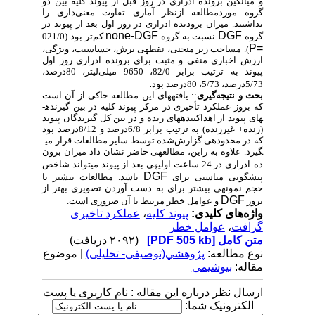
و
میانگین برون­ده ادراری در روز
قبل از پیوند کلیه
بین دو
گروه موردمطالعه ازنظر آماری تفاوت معنی‌داری را
نداشتند. میزان برودن­ده ادراری
در
روز اول بعد از پیوند در
none-DGF
DGF
گروه
نسبت به گروه
کم‌تر بود (
021/0
P=
). مساحت زیر منحنی، نقطه­ی برش، حساسیت، ویژگی،
ارزش اخباری منفی و مثبت برای برون­ده ادراری روز اول
پیوند به ترتیب برابر 82/0، 9650 میلی‌لیتر، 80درصد،
.
5/73درصد، 5/73، 80درصد بود
بحث و نتیجه‌گیری
:
: یافته­های این مطالعه حاکی از آن است
که بروز عملکرد تأخیری در مرکز پیوند کلیه در بین گیرنده­
های پیوند از اهداکننده­های زنده و در بین کل گیرندگان پیوند
(زنده+ غیرزنده) به ترتیب برابر 6/8درصد و 8/12درصد بود
که در محدوده­ی گزارش‌شده توسط سایر مطالعات قرار می­
گیرد. علاوه به راین، مطالعه­ی حاضر نشان داد میزان برون
ده
­ادراری در 24 ساعت اولیه­ی بعد از پیوند می­تواند شاخص
DGF
پیش­گویی مناسبی برای
باشد. مطالعات بیشتر با
حجم نمونه­ی بیشتر برای به دست آوردن تصویری بهتر از
DGF
بروز
و عوامل خطر مرتبط با آن ضروری است.
واژه‌های کلیدی:
پیوند کلیه
،
عملکرد تاخیری
گرافت
،
عوامل خطر
متن کامل
[PDF 505 kb]
(۲۰۹۲ دریافت)
نوع مطالعه:
پژوهشي(توصیفی- تحلیلی)
| موضوع
مقاله:
بیوشیمی
ارسال نظر درباره این مقاله : نام کاربری یا پست
الکترونیک شما: