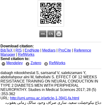
Download citation:
BibTeX
|
RIS
|
EndNote
|
Medlars
|
ProCite
|
Reference
Manager
|
RefWorks
Send citation to:
Mendeley
Zotero
RefWorks
dabagh nikookheslat S, sarisarraf V, salekzamani Y,
abdollahpour alni M, fathollahi S. EFFECT OF 12 WEEKS
RESISTANCE TRAINING ON NEURAL CONDUCTION IN
TYPE 2 DIABETES MEN WITH PERIPHERAL
NEUROPATHY. Studies in Medical Sciences 2017; 28 (5)
:353-362
URL:
http://umj.umsu.ac.ir/article-1-3941-fa.html
دباغ نیکوخصلت سعید، ساری صراف وحید، سالک زمانی یعقوب،