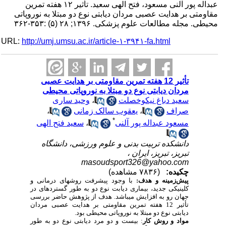
عبداله پور آلنی مسعود، فتح الهی سعید. تأثیر ۱۲ هفته تمرین
مقاومتی بر هدایت عصبی مردان دیابتی نوع دو مبتلا به نوروپاتی
محیطی. مجله مطالعات علوم پزشکی. ۱۳۹۶; ۲۸ (۵) :۳۵۳-۳۶۲
URL:
http://umj.umsu.ac.ir/article-۱-۳۹۴۱-fa.html
تأثیر 12 هفته تمرین مقاومتی بر هدایت عصبی
مردان دیابتی نوع دو مبتلا به نوروپاتی محیطی
سعید دباغ نیکوخصلت
،
وحید ساری
صراف
،
یعقوب سالک زمانی
،
*
مسعود عبداله پور آلنی
،
سعید فتح الهی
دانشکده تربیت بدنی و علوم ورزشی، دانشگاه
تبریز، تبریز، ایران ،
masoudsport326@yahoo.com
چکیده:
(۷۸۳۶ مشاهده)
پیش‌زمینه و هدف:
با وجود پیشرفت روش­های درمانی و
کلینیکی جدید، بیماری دیابت نوع دو به طور گسترده­ای در
جهان رو به افزایش می­باشد. هدف از پژوهش حاضر بررسی
تأثیر 12 هفته تمرین مقاومتی بر هدایت عصبی مردان
دیابتی نوع دو مبتلا به نوروپاتی محیطی بود.
مواد و روش‌ کار
: بیست و دو مرد دیابتی نوع دو به طور