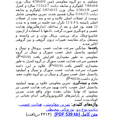
مساوی به دو گروه مقاومتی (سن 0/6
±
4/58 سال، وزن
0/8
±
7/84 کیلوگرم و سابقه دیابت 2/7
±
7/13 سال) و کنترل
(سن 1/8
±
2/56 سال، وزن 0/15
±
5/87 کیلوگرم و سابقه
دیابت 7/5
±
5/14 سال) تقسیم شدند. تمرین مقاومتی شامل
دوست از عضلات اصلی بالاتنه و تنه و سه ست از عضلات
اصلی پایین­تنه با 8 تا 12 تکرار، سه جلسه در هفته و به مدت
12 هفته بود. قبل و بعد از مداخله، اندازه­گیری­های هدایت
عصبی و خونگیری صورت گرفت. داده­ها با استفاده از آزمون
-
شاپیرو
ویلک برای بررسی نرمال بودن و تی وابسته و
مستقل برای مقایسه تغییرات درون گروهی و بین گروهی
آنالیز شدند.
یافته‌ها
: میانگین سرعت هدایت عصب پرونئال و تیبیال و
آمپلی­تود پتانسیل عمل عصب سورال و تیبیال در گروه
P<
مقاومتی به طور معنی­داری افزایش یافت (05/0
)،
همچنین سرعت هدایت عصب سورال در گروه کنترل به طور
P<
معنی­داری کاهش یافت (05/0
). علاوه بر این، دامنه
تغییرات سرعت هدایت عصب سورال و تیبیال و آمپلی­تود
پتانسیل عمل عصب سورال و تیبیال در دو گروه تفاوت معنی­
P<
داری داشت (05/0
).
بحث و نتیجه‌گیری
: تمرین مقاومتی علاوه بر بهبود آمپلی­تود
پتانسیل عمل عصب، باعث بهبود سرعت هدایت عصبی نیز
می­شود که نهایتاً نشان دهنده مؤثر واقع شدن تمرین
مقاومتی بر پارامترهای الکترونوروگرافی اندام تحتانی در
کوتاه مدت است.
واژه‌های کلیدی:
تمرین مقاومتی
،
هدایت عصبی
،
دیابت نوع دو
،
نوروپاتی محیطی
متن کامل
[PDF 539 kb]
(۴۴۱۴ دریافت)