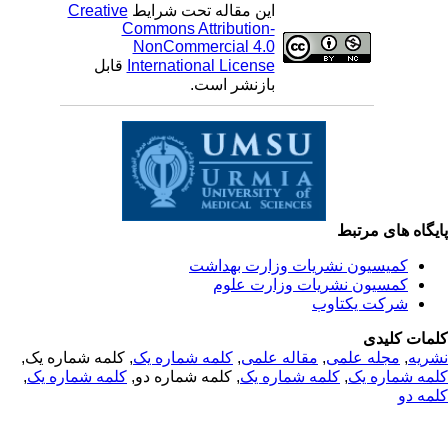
این مقاله تحت شرایط
Creative
Commons Attribution-
NonCommercial 4.0
International License
قابل
بازنشر است.
یگاه های مرتبط
کمیسیون نشریات وزارت بهداشت
کمسیون نشریات وزارت علوم
شرکت یکتاوب
مات کلیدی
ریه
,
مجله علمی
,
مقاله علمی
,
کلمه شماره یک
, کلمه شماره یک,
مه شماره یک
,
کلمه شماره یک
, کلمه شماره دو,
کلمه شماره یک
,
مه دو
© 2025 All Rights Reserved | Health Science Monitor | Designed &
Developed by : Yektaweb