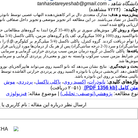
دانشگاه شاهد ،
tanhasetareyeshab@gmail.com
چکیده:
(۷۲۲۴ مشاهده)
یش‌زمینه و هدف:
مدارک متعددی دال بر اثر کاهش‌دهنده التهاب عصبی توسط نانوذرا
تاکسل در تضاد می‌باشند. در این مطالعه اثر تجویز موضعی و تجویز داخل صفاقی نان
ارزیابی واقع شده است.
واد و روش‌ کار
: موش‌های سوری نر بالغ (40-35 گرم) ابتدا به گروه‌های مطالعاتی حاد و مزمن تقسیم شدند. گروه‌های حاد، پاکلی تاکسل (20 میلی‌گرم بر کیلوگرم تک‌دوز،
انواکسید روی (100 و 500 میکروگرم، کف پا) و گروه‌های مزمن، پاکلی تاکسل (5/4 میلی‌گرم بر کیلوگرم،
i.p
ا توأم دریافت کردند.
گروه کنترل، پاکلی تاکسل (5/4 میلی‌گرم بر کیلوگرم،.
سانتی‌گراد) و سرد (3-2 درجه سانتی‌گراد) پس از هر یک از درمان‌ها مورد ارزیابی قرار گرفت.
یافته‌ها
: پاکلی تاکسل در گروه درمان مزمن سبب پردردی حرارتی گرمایی و سرمایی ش
در شرایط مزمن سبب سرکوب وابسته به دوز و معنی‌دار پردردی گرمایی و سرمایی
موش‌ها شد.
حث و نتیجه‌گیری
:
نتایج نشان می‌دهد که نانو اکسید روی می‌تواند هایپرآلجزیای نو
کاهش دهد. اثربخشی درمان با نانوذره اکسید روی بر پردردی حرارتی القاشده توسط پ
بالینی متعاقب بر روی این نانوذره باشد.
واژه‌های کلیدی:
نانوذرات
،
اکسید روی
،
پاکلی تاکسل
،
پردردی
،
موش
متن کامل
[PDF 1356 kb]
(۲۰۵۱ دریافت)
نوع مطالعه:
پژوهشي(توصیفی- تحلیلی)
| موضوع مقاله:
فیزیولوژی
ارسال نظر درباره این مقاله : نام کاربری ی