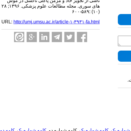
ناشی از تجویز حاد و مزمن پاکلی تاکسل در موش
های سوری. مجله مطالعات علوم پزشکی. ۱۳۹۶; ۲۸
(۱۰) :۵۸۹-۶۰۰
URL:
http://umj.umsu.ac.ir/article-۱-۳۹۳۱-fa.html
.
شماره یک
,
کلمه شماره یک
, کلمه شماره دو,
کلمه شماره یک
,
کلمه دو