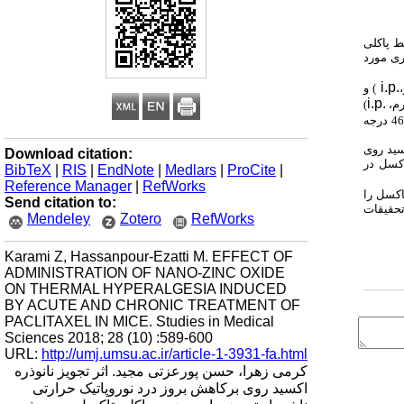
ط پاکلی
ری مورد
i.p.
) و
i.p.
)
) را به مدت 4 روز در هفته دریافت کردند. زمان تأخیر تا پاسخ پس کشیدن پا از آب گرم (46 درجه
سید روی
Download citation:
اکسل در
BibTeX
|
RIS
|
EndNote
|
Medlars
|
ProCite
|
Reference Manager
|
RefWorks
اکسل را
Send citation to:
تحقیقات
Mendeley
Zotero
RefWorks
Karami Z, Hassanpour-Ezatti M. EFFECT OF
ADMINISTRATION OF NANO-ZINC OXIDE
ON THERMAL HYPERALGESIA INDUCED
BY ACUTE AND CHRONIC TREATMENT OF
PACLITAXEL IN MICE. Studies in Medical
Sciences 2018; 28 (10) :589-600
URL:
http://umj.umsu.ac.ir/article-1-3931-fa.html
کرمی زهرا، حسن پورعزتی مجید. اثر تجویز نانوذره
اکسید روی برکاهش بروز درد نوروپاتیک حرارتی