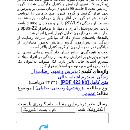
دو گروه 15 نفری آزمایش و کنترل جایگزین شدند. گروه
آزمایش تحت 8 جلسه 90 دقیقه­ای درمان مبتنی بر پذیرش و
تعهد قرار گرفتند و گروه کنترل هیچ درمانی را دریافت
نکردند. هر دو گروه در آغاز و پایان درمان به پرسشنـامه
SWLS
رضایت از زندگی (
) داینر و همکاران (1985) پاسخ
spss-22
دادند. تجزیه‌و‌تحلیل آماری داده­ها، با نرم­افزار
و
آمار استنبـاطی (آزمون تحلیل کوواریانس) انجام شد.
یافته‌ها
: یافته‌های نشان داد که میانگین نمرات رضایت از
زندگی در پس‌آزمون گروه آزمایش به‌طور معناداری از
میانگین نمرات پس­آزمون در گروه کنترل بالاتر است.
:
بحث و نتیجه‌گیری
نتایج نشان داد گروه درمانی مبتنی بر
تعهد و پذیرش بر افزایش رضایت از زندگی در افراد مبتلا به
سندرم آشیانه خالی تاثیر دارد. لذا می­تواند به‌عنوان یک
راهکار درمانی موردتوجه و استفاده قرار گیرد.
واژه‌های کلیدی:
پذیرش و تعهد
،
رضایت از
زندگی
،
سندرم آشیانه خالی
متن کامل
[PDF 423 kb]
(۲۲۳۴ دریافت)
نوع مطالعه:
پژوهشي(توصیفی- تحلیلی)
| موضوع
مقاله:
عمومى
ارسال نظر درباره این مقاله : نام کاربری یا پست
الکترونیک شما: