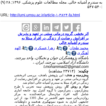
به سندرم آشیانه خالی. مجله مطالعات علوم پزشکی. ۱۳۹۶; ۲۸ (۹)
:۵۴۰-۵۴۷
URL:
http://umj.umsu.ac.ir/article-۱-۳۸۲۴-fa.html
اثر بخشی گروه درمانی مبتنی بر تعهد و پذیرش
بر افزایش رضایت از زندگی در افراد مبتلا به
سندرم آشیانه خالی
*
محمد طحان
،
زهرا عسکری
،
الهه
آهنگری
باشگاه پژوهشگران جوان و نخبگان، واحد بیرجند،
دانشگاه آزاد اسلامی، بیرجند، ایران. ،
t.mohammad2@gmail.com
چکیده:
(۲۳۷۱۴ مشاهده)
پیش‌زمینه و هدف:
این پژوهش باهدف، بررسی
اثربخشی
گروه درمانی مبتنی بر تعهد و پذیرش بر افزایش رضایت از
زندگی در افراد مبتلا به سندرم آشیانه خالی انجام شد.
مواد و روش‌ کار
: روش پژوهش نیمه تجربی با طرح
پیش‌آزمون ـ پس‌آزمون با گروه کنترل بود. جامعه آماری
شامل کلیه افراد میان‌سال مراجعه‌کننده به مرکز
روان‌درمانی سپید شهر کاشمر در سال 1395 بود. از این
جامعه­ی آماری به شیوه نمونه­گیری هدفمند و داوطلبانه،
تعداد 30 نفر به‌عنوان نمونه انتخاب، به‌طور کاملاً تصادفی در