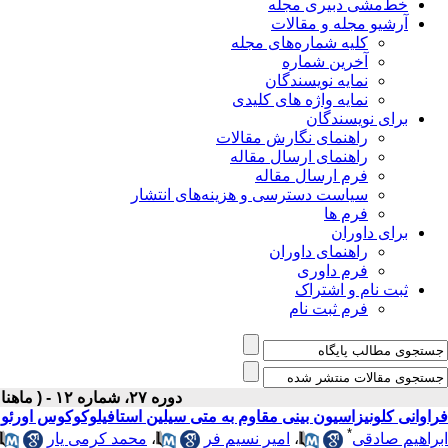
خط‌مشی دبیری مجله
آرشیو مجله و مقالات
کلیه شماره‌های مجله
آخرین شماره
نمایه نویسندگان
نمایه واژه های کلیدی
برای نویسندگان
راهنمای نگارش مقالات
راهنمای ارسال مقاله
فرم ارسال مقاله
سیاست دسترسی و هزینه‌های انتشار
فرم ها
برای داوران
راهنمای داوران
فرم داوری
ثبت نام و اشتراک
فرم ثبت نام
دوره ۲۷، شماره ۱۲ - ( ماهنامه اسفند ۱۳۹۵ )
فراوانی کلونیزاسیون بینی مقاوم به متی سیلین استافیلوکوکوس اورئوس در کودک
*
ابراهیم صادقی
،
امیر نسیم فر
،
محمد کرمی یار