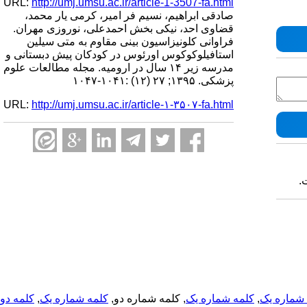
URL:
http://umj.umsu.ac.ir/article-1-3507-fa.html
صادقی ابراهیم، نسیم فر امیر، کرمی یار محمد،
قضاوی احد، نیکی بخش احمدعلی، نوروزی مهران.
فراوانی کلونیزاسیون بینی مقاوم به متی سیلین
استافیلوکوکوس اورئوس در کودکان پیش دبستانی و
مدرسه زیر ۱۴ سال در ارومیه. مجله مطالعات علوم
پزشکی. ۱۳۹۵; ۲۷ (۱۲) :۱۰۴۱-۱۰۴۷
URL:
http://umj.umsu.ac.ir/article-۱-۳۵۰۷-fa.html
.
شماره یک
,
کلمه شماره یک
, کلمه شماره دو,
کلمه شماره یک
,
کلمه دو