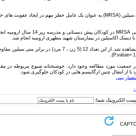
زمینه و هدف: استعمار بینی با استافیلوکوکوس اورئوس مقاوم به متی سیلین (MRSA) به عنوان یک عامل خطر مهم در ایجاد عف
مواد و روش ها: مطالعه حاضر با هدف بررسی شیوع کلونیزاسیون بینی MRSA در کودکان پیش دبستانی
یافته ها: از 400 نفر 81 مورد (47 زن ، 34 مرد) ، کلونیزه شدن بینی مشاهده شد. از این تعداد 12 (5 زن ، 7 مرد) در براب
 که استعمار با MRSA در کودکان سالم در جمعیت مورد مطالعه وجود دارد. خوشبختانه شیوع مربوطه در 
 تا از انتقال چنین ارگانیسم هایی در کودکان جلوگیری شود.
عمار بینی
ن
ا پست الکترونیک شما: