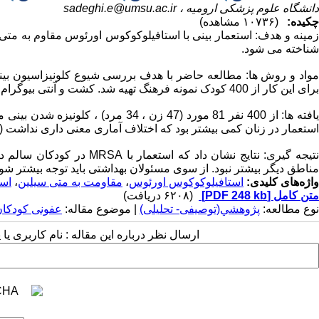
دانشگاه علوم پزشکی ارومیه ،
sadeghi.e@umsu.ac.ir
چکیده:
(۱۰۷۳۶ مشاهده)
شناخته می شود.
برای این کار از 400 کودک نمونه فرهنگ تهیه شد. کشت و آنتی بیوگرام با دیسک اکاسیلین در بیمارستان شهید مطهری ارومیه انجام شد.
استعمار در زنان کمی بیشتر بود که اختلاف آماری معنی داری نداشت (P.value> 1).
نتیجه گیری: نتایج نشان داد
مناطق دیگر بیشتر نبود. از سوی مسئولان بهداشتی باید توجه بیشتر شود
واژه‌های کلیدی:
استافیلوکوکوس اورئوس
،
مقاومت به متی سیلین
،
است
متن کامل
[PDF 248 kb]
(۶۲۰۸ دریافت)
نوع مطالعه:
پژوهشي(توصیفی- تحلیلی)
| موضوع مقاله:
عفونی کودکا
ارسال نظر درباره این مقاله : نام کاربری ی