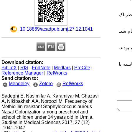
ونت های خطرناک
‎ 10.18869/acadpub.umj.27.12.1041
 و مدرسه زیر 14 سال ارومیه انجام شد.
ر متی سیلین مقاوم بودند.
Download citation:
مقایسه با
BibTeX
|
RIS
|
EndNote
|
Medlars
|
ProCite
|
Reference Manager
|
RefWorks
Send citation to:
Mendeley
Zotero
RefWorks
Sadeghi E, Nasim far A, Karamiyar M, Ghazavi
A, Nikibakhsh A A, Noroozi M. Frequency of
Methicillin-resistant Staphylococcus aureus
Nasal Colonization among preschool and
school children under 14 years old in Urmia.
Studies in Medical Sciences 2017; 27 (12)
:1041-1047