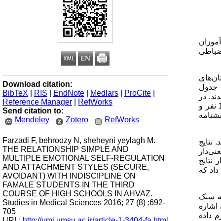
آموزان
نضباطی
ن‌های
Download citation:
 بر اساس جدول
BibTeX
|
RIS
|
EndNote
|
Medlars
|
ProCite
|
ند. در
Reference Manager
|
RefWorks
گام‌های بعدی، از هر ناحیه 3 دبیرستان دخترانه و از هر دبیرستان سه رشته و از هر رشته تعدادی دانش‌آموز (تجربی 160 نفر، انسانی 148 نفر و
Send citation to:
شنامه
Mendeley
Zotero
RefWorks
Farzadi F, behroozy N, sheheyni yeylagh M.
 نتایج
THE RELATIONSHIP SIMPLE AND
ی‌‌دار
MULTIPLE EMOTIONAL SELF-REGULATION
 نتایج
AND ATTACHMENT STYLES (SECURE,
داد که
AVOIDANT) WITH INDISCIPLINE ON
FAMALE STUDENTS IN THE THIRD
COURSE OF HIGH SCHOOLS IN AHVAZ.
ه سبک
Studies in Medical Sciences 2016; 27 (8) :692-
 اشاره
705
م داده
URL:
http://umj.umsu.ac.ir/article-1-3404-fa.html