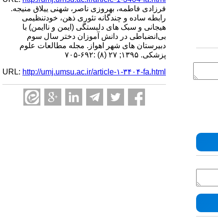
فرزادی فاطمه، بهروزی ناصر، شهنی ییلاق منیجه.
رابطه ساده و چندگانه تئوری ذهن، خودتنظیمی
هیجانی و سبک های دلبستگی (ایمن و ناایمن) با
بی‌انضباطی در دانش آموزان دختر سال سوم
دبیرستان های شهر اهواز. مجله مطالعات علوم
پزشکی. ۱۳۹۵; ۲۷ (۸) :۶۹۲-۷۰۵
URL:
http://umj.umsu.ac.ir/article-۱-۳۴۰۴-fa.html