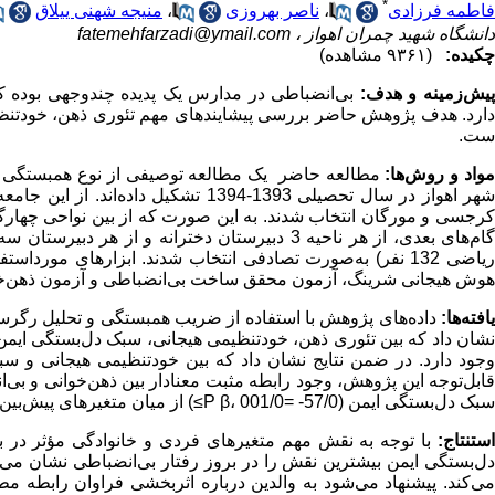
*
فاطمه فرزادی
،
ناصر بهروزی
،
منیجه شهنی ییلاق
دانشگاه شهید چمران اهواز ،
fatemehfarzadi@ymail.com
چکیده:
(۹۳۶۱ مشاهده)
یش‌زمینه و هدف:
بی‌انضباطی در مدارس یک پدیده چندوجهی بوده که
دارد. هدف پژوهش حاضر بررسی پیشایندهای مهم تئوری ذهن، خودتنظیمی
ست.
واد و روش‌ها:
مطالعه حاضر یک مطالعه توصیفی از نوع همبستگی بو
کرجسی و مورگان انتخاب شدند. به این صورت که از بین نواحی چهارگ
یاضی 132 نفر) به‌صورت تصادفی انتخاب شدند. ابزارهای مورداستفاده در این پژوهش شامل مقیاس دل‌بستگی بزرگ‌سالان (
هوش هیجانی شرینگ، آزمون محقق ساخت بی‌انضباطی و آزمون ذهن‌خو
افته‌ها:
داده‌های پژوهش با استفاده از ضریب همبستگی و تحلیل رگرسیون
نشان داد که بین تئوری ذهن، خودتنظیمی هیجانی، سبک دل‌بستگی ایمن و نا
وجود دارد. در ضمن نتایج نشان داد که بین خودتنظیمی هیجانی و سبک
قابل‌توجه این پژوهش، وجود رابطه مثبت معنادار بین ذهن‌خوانی و بی‌
سبک دل‌بستگی ایمن (57/0- =β، 001/0
P
≤
) از میان متغیرهای پیش‌بی
ستنتاج:
با توجه به نقش مهم متغیرهای فردی و خانوادگی مؤثر در 
دل‌بستگی ایمن بیشترین نقش را در بروز رفتار بی‌انضباطی نشان می‌ده
می‌کند. پیشنهاد می‌شود به والدین درباره اثربخشی فراوان رابطه مط