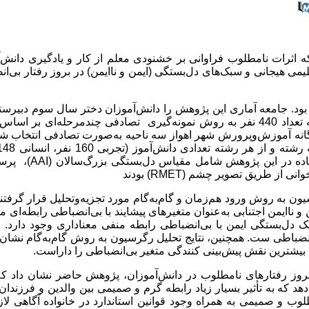
 اثرات نامطلوب فراوانی بر خشنودی معلم از کار و یادگیری دانش‌
 هیجانی و سبک‌های دل‌بستگی (ایمن و ناایمن) در بروز رفتار بی‌ا
د. جامعه آماری این پژوهش را دانش‌آموزان دختر سال سوم دبیرستا
شهر اهواز در سال تحصیلی 1393-1394 تشکیل داده‌اند. از این جامعه تعداد 440 نفر به روش نمونه‌گیری تصادفی چندمرحله‌ای
انه آموزش‌وپرورش شهر اهواز سه ناحیه به‌صورت تصادفی انتخاب شد
AAI
)، پرس
انی از طریق تصویر چشم (
RMET
) بودند
 به روش ورود هم‌زمان و گام‌به‌گام مورد تجزیه‌و‌تحلیل قرار گرفتند.
ایمن اجتنابی به‌عنوان متغیرهای پیشایند با بی‌انضباطی رابطه‌‌ای معن
 دل‌بستگی ایمن با بی‌انضباطی رابطه منفی معناداری وجود دارد. از
انضباطی ست. همچنین، نتایج تحلیل رگرسیون به روش گام‌به‌گام نشان 
ن بیشترین نقش پیش‌بینی کنندگی متغیر بی‌انضباطی را داراست.
بروز رفتارهای نامطلوب در دانش‌آموزان، پژوهش حاضر نشان داد ک
د که به تأثیر بسیار زیاد رابطه گرم و صمیمی بین والدین و فرزندان
لوب و صمیمی به همراه وجود قوانین استاندارد در خانواده آگاهی لاز