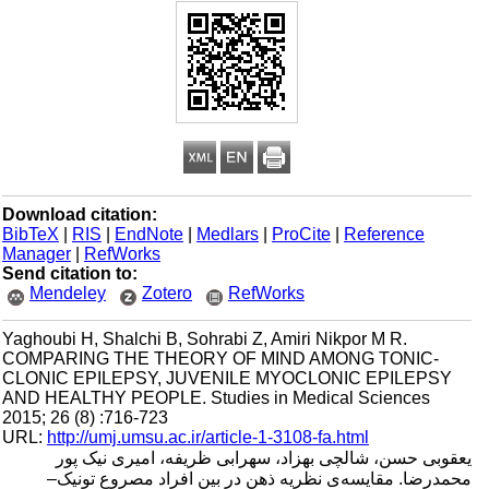
Download citation:
BibTeX
|
RIS
|
EndNote
|
Medlars
|
ProCite
|
Reference
Manager
|
RefWorks
Send citation to:
Mendeley
Zotero
RefWorks
Yaghoubi H, Shalchi B, Sohrabi Z, Amiri Nikpor M R.
COMPARING THE THEORY OF MIND AMONG TONIC-
CLONIC EPILEPSY, JUVENILE MYOCLONIC EPILEPSY
AND HEALTHY PEOPLE. Studies in Medical Sciences
2015; 26 (8) :716-723
URL:
http://umj.umsu.ac.ir/article-1-3108-fa.html
یعقوبی حسن، شالچی بهزاد، سهرابی ظریفه، امیری نیک پور
محمدرضا. مقایسه‌ی نظریه ذهن در بین افراد مصروع تونیک–