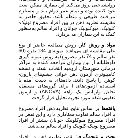
روانشناختی بروز می‌کند. این بیماری ممکن است
عود کننده بوده و تمام عمر دوام یابد و مستلزم
مراقبت طبیعی و منظم باشد. تحقیق حاضر به
مقایسه نظریه ذهن در بین افراد مصروع تونیک-
کلونیک، میوکلونیک جوانان و افراد سالم به‌منظور
کمک به این بیماران می‌پردازد.
مواد و روش کار
: روش مطالعه حاضر از نوع
علی-مقایسه ای می‌باشد. نمونه‌ای 134 نفره (60
نفر سالم و 74 نفر مصروع) به روش نمونه گیری
داوطلبانه از بین بیماران مراجعه کننده به مراکز
درمانی شهرستان ارومیه انتخاب شدند و نسخه
کامپیوتری آزمون ذهن خوانی چشم‌های بارون-
کوهن را پاسخ دادند. داده‌های به دست آمده با
استفاده آزمون‌های
t
برای گروه‌های مستقل،
تحلیل واریانس یک راهه (
ANOVA
) و آزمون
تعقیبی شفه مورد تجزیه تحلیل قرار گرفت.
یافته‌ها
: بر اساس نتایج، نظریه ذهن افراد مصروع
با افراد سالم تفاوت معناداری دارد و این نقص در
افراد مصروع میوکلونیک جوانان بیشتر از افراد
مصروع تونیک-کلونیک و افراد سالم می‌باشد.
بحث و نتیجه‌گیری
: نقص نظریه ذهن در افراد