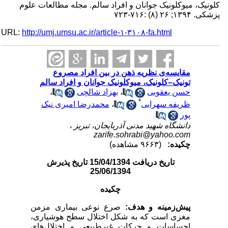
کلونیک، میوکلونیک جوانان و افراد سالم. مجله مطالعات علوم
پزشکی. ۱۳۹۴; ۲۶ (۸) :۷۱۶-۷۲۳
URL:
http://umj.umsu.ac.ir/article-۱-۳۱۰۸-fa.html
مقایسه‌ی نظریه ذهن در بین افراد مصروع
تونیک–کلونیک، میوکلونیک جوانان و افراد سالم
حسن یعقوبی
،
بهزاد شالچی
،
*
ظریفه سهرابی
،
محمدرضا امیری نیک
پور
دانشگاه شهید مدنی آذربایجان، تبریز ،
zarife.sohrabi@yahoo.com
چکیده:
(۹۶۶۳ مشاهده)
تاریخ دریافت 15/04/1394 تاریخ پذیرش
25/06/1394
چکیده
پیش‌زمینه و هدف:
صرع نوعی بیماری مزمن
مغزی است که به شکل اختلال سطح هوشیاری،
احساسات و حرکات غیرطبیعی و اختلال‌های