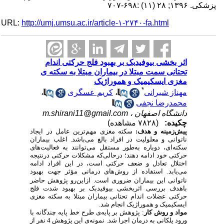
پزشکی. ۱۳۹۶; ۲۸ (۱۱) :۶۹۸-۷۰۷
URL:
http://umj.umsu.ac.ir/article-۱-۲۷۴۰-fa.html
اثر‌‌ بخشی بیوفیدبک بر بهبود فلج حرکتی اندام
تحتانی سمت مبتلا در بیماران مبتلا به سکته ی
مغزی ایسکیمیک و هموراژیک
*
مهناز شیرانی
،
کریم عسگری
،
محمدرضا نجفی
دانشگاه اصفهان ،
m.shirani11@gmail.com
چکیده:
(۷۸۲۸ مشاهده)
پیش‌زمینه و هدف:
سکته مغزی مهم‌ترین عامل در ایجاد
ناتوانی و معلولیت در افراد بالغ می‌باشد. اغلب بیماران
سکته‌ای، دوباره به‌طور مستقل می‌توانند به فعالیت‌های
حرکتی خود ادامه دهند؛ درحالی‌که مشکلات حرکتی درنتیجه
اختلال تعادل و ضعف حرکتی است، در این افراد ادامه
می‌یابد. استفاده از روش‌های درمانی مؤثر جهت بهبود
ناتوانی این بیماران ضروری است.
ازاین‌رو پژوهش حاضر
باهدف بررسی اثربخشی بیوفیدبک بر بهبود شدت فلج
حرکتی عضلات اندام تحتانی بیماران مبتلا به سکته مغزی
ایسکیمیک و هموراژیک انجام شد.
مواد و روش کار
: پژوهش بر پایه‌ی طرح خط پایه چندگانه با
ورود پلکانی به درمان اجرا شد. نمونه‌ی این پژوهش 4 نفر از