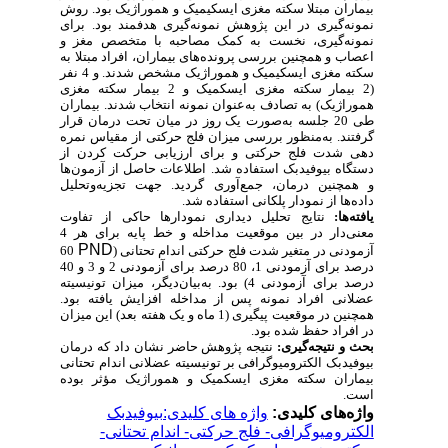
بیماران مبتلا سکته مغزی ایسکیمیک و هموراژیک بود. روش
نمونه‌گیری در این پژوهش نمونه‌گیری هدفمند بود. برای
نمونه‌گیری، نخست به کمک مصاحبه با
متخصص مغز و
اعصاب
و همچنین بررسی پرونده‌های بیماران، افراد مبتلا به
سکته مغزی ایسکیمیک و هموراژیک مشخص شدند. و 4 نفر
(2 بیمار سکته مغزی ایسکمیک و 2 بیمار سکته مغزی
هموراژیک) به تصادف به‌عنوان نمونه انتخاب شدند. بیماران
طی 20 جلسه به‌صورت یک روز در میان تحت درمان قرار
گرفتند. به‌منظور بررسی میزان فلج حرکتی از مقیاس نمره
دهی شدت فلج حرکتی و برای ارزیابی حرکت کردن از
دستگاه بیوفیدبک استفاده شد. اطلاعات حاصل از آزمون‌ها
و همچنین درمان، جمع‌آوری گردید. جهت تجزیه‌و‌تحلیل
داده‌ها از نمودار پلکانی استفاده شد.
یافته‌ها:
نتایج تحلیل دیداری نمودارها حاکی از تفاوت
معنی‌دار در بین موقعیت مداخله و خط پایه برای هر 4
PND
آزمودنی در متغیر
شدت فلج حرکتی
اندام تحتانی (
60
درصد برای آزمودنی 1، 80 درصد برای آزمودنی 2 و 3 و 40
درصد برای آزمودنی 4
) بود. به‌بیان‌دیگر، میزان تونیسیته
عضلانی افراد نمونه پس از مداخله افزایش یافته بود.
همچنین در موقعیت پیگیری (1 ماه و یک هفته بعد) این میزان
در افراد حفظ شده بود
.
بحث و
نتیجه‌گیری:
نتیجه پژوهش حاضر نشان داد که درمان
بیوفیدبک الکترومیوگرافی بر تونیسیته عضلانی اندام تحتانی
بیماران سکته مغزی ایسکمیک و هموراژیک مؤثر بوده
است.
واژه‌های کلیدی:
واژه های کلیدی:بیوفیدبک
الکترومیوگرافی- فلج حرکتی- اندام تحتانی-