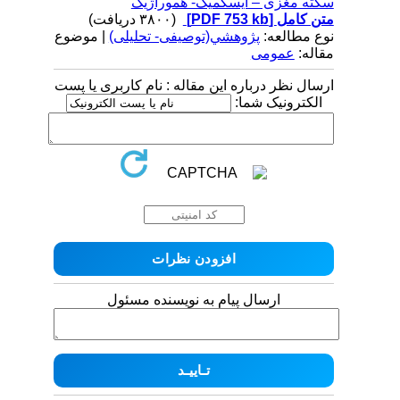
سکته مغزی – ایسکمیک- هموراژیک
متن کامل
[PDF 753 kb]
(۳۸۰۰ دریافت)
نوع مطالعه:
پژوهشي(توصیفی- تحلیلی)
| موضوع
مقاله:
عمومى
ارسال نظر درباره این مقاله : نام کاربری یا پست
الکترونیک شما:
ارسال پیام به نویسنده مسئول