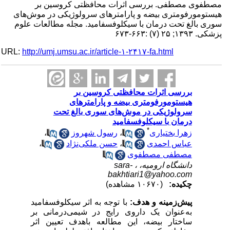
مصطفوی مصطفی. بررسی اثرات محافظتی کروسین بر
هیستومورفومتری بیضه و پارامترهای سرولوژیکی در موش‌های
سوری بالغ تحت درمان با سیکلوفسفامید. مجله مطالعات علوم
پزشکی. ۱۳۹۳; ۲۵ (۷) :۶۶۳-۶۷۳
URL:
http://umj.umsu.ac.ir/article-۱-۲۴۱۷-fa.html
بررسی اثرات محافظتی کروسین بر
هیستومورفومتری بیضه و پارامترهای
سرولوژیکی در موش‌های سوری بالغ تحت
درمان با سیکلوفسفامید
*
زهرا بختیاری
،
رسول شهروز
،
عباس احمدی
،
حسن ملکی‌نژاد
،
مصطفی مصطفوی
دانشگاه ارومیه، ،
sara-
bakhtiari1@yahoo.com
چکیده:
(۱۰۶۷۰ مشاهده)
پیش‌زمینه و هدف:
با توجه به اثر سیکلوفسفامید
به‌عنوان یک داروی رایج در شیمی‌درمانی بر
ساختار بیضه، این مطالعه باهدف تعیین اثر