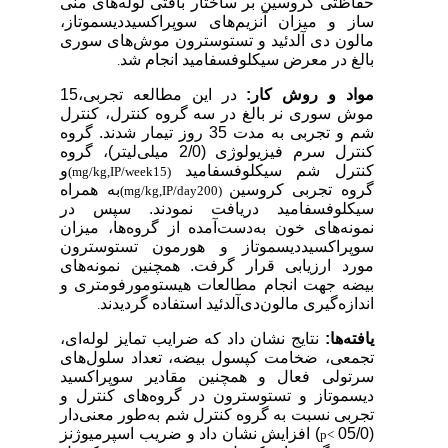
حفاظتی کروسین بر ساختار بافتی لوله‌های منی
ساز و میزان آنزیم‌های سوپراکسیددیسموتاز،
مالون دی آلدئید و تستوسترون موش‌های سوری
بالغ در معرض سیکلوفسفامید انجام شد
.
مواد و روش کار:
در این مطالعه تجربی،15
موش سوری نر بالغ در سه گروه کنترل، کنترل
شم و تجربی به مدت 35 روز تیمار شدند. گروه
کنترل سرم فیزیولوژی (2/0 میلی‌لیتر)، گروه
کنترل شم سیکلوفسفامید
و
(mg/kg,IP/week15)
گروه تجربی کروسین
به همراه
(mg/kg,IP/day200)
سیکلوفسفامید دریافت نمودند. سپس در
نمونه‌های خون به‌دست‌آمده از گروه‌ها، میزان
سوپراکسیددیسموتاز و هورمون تستوسترون
مورد ارزیابی قرار گرفت. همچنین نمونه‌های
بیضه جهت انجام مطالعات هیستومورفومتری و
اندازه‌گیری مالون‌دی‌آلدئید استفاده گردیدند
.
یافته‌ها:
نتایج نشان داد که ضرایب تمایز لوله‌ای،
تجمعی، ضخامت کپسول بیضه، تعداد سلول‌های
سرتولی فعال و همچنین مقادیر سوپراکسید
دیسموتاز و تستوسترون در گروه‌های کنترل و
تجربی نسبت به گروه کنترل شم به‌طور معنی‌دار
(05/0
) افزایش نشان داد و ضریب اسپرمیوژنز
p<