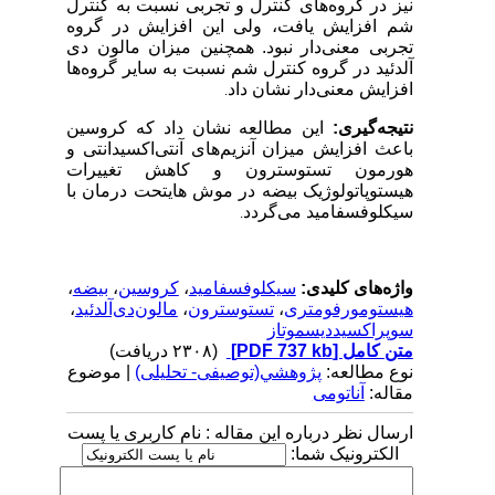
نیز در گروه‌های کنترل و تجربی نسبت به کنترل
شم افزایش یافت، ولی این افزایش در گروه
تجربی معنی‌دار نبود. همچنین میزان مالون دی
آلدئید در گروه کنترل شم نسبت به سایر گروه‌ها
افزایش معنی‌دار نشان داد
.
نتیجه‌گیری:
این مطالعه نشان داد که کروسین
باعث افزایش میزان آنزیم‌های آنتی‌اکسیدانتی و
هورمون تستوسترون و کاهش تغییرات
هیستوپاتولوژیک بیضه در موش هایتحت درمان با
سیکلوفسفامید می‌گردد
.
واژه‌های کلیدی:
سیکلوفسفامید
،
کروسین
،
بیضه
،
هیستومورفومتری
،
تستوسترون
،
مالون‌دی‌آلدئید
،
سوپراکسیددیسموتاز
متن کامل
[PDF 737 kb]
(۲۳۰۸ دریافت)
نوع مطالعه:
پژوهشي(توصیفی- تحلیلی)
| موضوع
مقاله:
آناتومی
ارسال نظر درباره این مقاله : نام کاربری یا پست
الکترونیک شما: