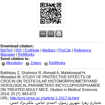
Download citation:
BibTeX
|
RIS
|
EndNote
|
Medlars
|
ProCite
|
Reference
Manager
|
RefWorks
Send citation to:
Mendeley
Zotero
RefWorks
Bakhtiary Z, Shahrooz R, Ahmadi A, Malekinejad H,
Mostafavi M. STUDY OF PROTECTIVE EFFECTS OF
CROCIN ON TESTICULAR HISTOMORPHOMETRYAND
SEROLOGICAL PARAMETERS INCYCLOPHOSPHAMIDE
ON TREATED ADULT MICE. Studies in Medical Sciences
2014; 25 (7) :663-673
URL:
http://umj.umsu.ac.ir/article-1-2417-fa.html
بختیاری زهرا، شهروز رسول، احمدی عباس، ملکی‌نژاد حسن،