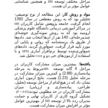
مراحل مختلف توسعه
و همچنین شناسایی
HIS
عوامل مؤثر بر آن هست.
مواد و روش کار
: این مطالعه از نوع توصیفی-
تحلیلی بود که به روش مقطعی در سال 1392
انجام گرفت. جامعه پژوهش شامل کاربران
HIS
در مراکز آموزشی درمانی دانشگاه علوم پزشکی
ارومیه بود که به روش نمونه‌گیری خوشه‌ای
چندمرحله‌ای، 140 نفر از آن‌ها انتخاب شد. داده‌ها
از طریق یک پرسشنامه که روایی و پایایی آن
مورد تأیید قرار گرفت، جمع‌آوری گردید. داده‌های
جمع‌آوری‌شده توسط نرم‌افزار آماری
و با
SPSS
استفاده از آزمون‌های خی دو و
تحلیل شد.
t-test
یافته‌ها
:
بیشترین میزان مشارکت کاربران در
مراحل 4 گانه توسعه
مربوط به مرحله
HIS
پیاده‌سازی (2.88) و کمترین میزان مشارکت در
مرحله تحلیل (1.23) هست. نتایج آزمون آماری
نشان داد که در هیچ‌کدام
از
مراحل توسعه
(تحلیل،
طراحی، پیاده‌سازی و ارزیابی) میزان
مشارکت
کاربران در
حد
مطلوبی
نبودند
. (P < 0.05)
تشکیل گروه کاری
از
کاربران نهایی و حمایت
مدیران رده بالا از توسعه
از مهم‌ترین عوامل
HIS
مؤثر بر افزایش میزان مشارکت هست.