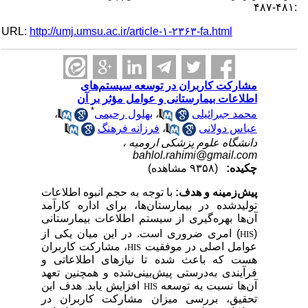
:۴۸۱-۴۸۷
URL:
http://umj.umsu.ac.ir/article-۱-۲۳۶۳-fa.html
مشارکت کاربران در توسعه سیستم‌های
اطلاعات بیمارستانی و عوامل مؤثر بر آن
*
محمد جبرائیلی
،
بهلول رحیمی
،
عباس دولانی
،
فرزانه فرهنگ
دانشگاه علوم پزشکی ارومیه ،
bahlol.rahimi@gmail.com
چکیده:
(۹۳۵۸ مشاهده)
پیش‌زمینه و هدف:
با توجه به حجم انبوه اطلاعات
تولیدشده در بیمارستان‌ها، برای اداره کارآمد
آن‌ها
بهره‌گیری از سیستم اطلاعات بیمارستانی
(
)
امری ضروری است.
در این میان یکی از
HIS
عوامل اصلی در موفقیت
، مشارکت کاربران
HIS
هست که باعث شده تا نیازهای اطلاعاتی و
فرآیندی به‌درستی پیش‌بینی‌شده و همچنین تعهد
آن‌ها نسبت به توسعه
افزایش یابد
هدف این
.
HIS
تحقیق، بررسی میزان مشارکت کاربران در