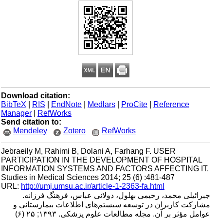
Download citation:
BibTeX
|
RIS
|
EndNote
|
Medlars
|
ProCite
|
Reference
Manager
|
RefWorks
Send citation to:
Mendeley
Zotero
RefWorks
Jebraeily M, Rahimi B, Dolani A, Farhang F. USER
PARTICIPATION IN THE DEVELOPMENT OF HOSPITAL
INFORMATION SYSTEMS AND FACTORS AFFECTING IT.
Studies in Medical Sciences 2014; 25 (6) :481-487
URL:
http://umj.umsu.ac.ir/article-1-2363-fa.html
جبرائیلی محمد، رحیمی بهلول، دولانی عباس، فرهنگ فرزانه.
مشارکت کاربران در توسعه سیستم‌های اطلاعات بیمارستانی و
عوامل مؤثر بر آن. مجله مطالعات علوم پزشکی. ۱۳۹۳; ۲۵ (۶)