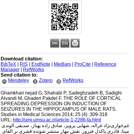
Download citation:
BibTeX
|
RIS
|
EndNote
|
Medlars
|
ProCite
|
Reference
Manager
|
RefWorks
Send citation to:
Mendeley
Zotero
RefWorks
Ghamkhari nejad G, Shahabi P, Sadeghzadeh B, Sadighi
Alvandi M, Ghaderi Pakdel F. THE ROLE OF CORTICAL
SPREADING DEPRESSION ON INDUCTION OF
SEIZURES IN THE HIPPOCAMPUS OF MALE RATS.
Studies in Medical Sciences 2014; 25 (4) :309-318
URL:
http://umj.umsu.ac.ir/article-1-2286-fa.html
غم‌خواری‌نژاد غزاله، شهابی پرویز، صادق زاده بهناز، صدیقی الوندی
مینا، قادری پاکدل فیروز. نقش مهار منتشر شونده قشری بر القای