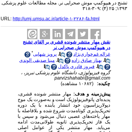
تشنج در هیپوکمپ موش صحرایی نر. مجله مطالعات علوم پزشکی.
۱۳۹۳; ۲۵ (۴) :۳۰۹-۳۱۸
URL:
http://umj.umsu.ac.ir/article-۱-۲۲۸۶-fa.html
نقش مهار منتشر شونده قشری بر القای تشنج
در هیپوکمپ موش صحرایی نر
*
غزاله غم‌خواری‌نژاد
،
پرویز شهابی
،
بهناز صادق زاده
،
مینا صدیقی الوندی
،
فیروز قادری پاکدل
گروه فیزیولوژی، دانشگاه علوم پزشکی تبریز، ،
parvizshahabi@gmail.com
چکیده:
(۱۰۶۸۲ مشاهده)
پیش‌زمینه و هدف:
مهار منتشر شونده قشری،
پدیده‌ای پاتوفیزیولوژیک است
و به‌صورت
یک موج
دپولاریزاسیون
خود انتشار یابنده با یک دوره
تحریک‌پذیری کوتاه‌مدت شروع شده و بلافاصله با
مهار یاخته‌های عصبی دنبال می‌شود و سپس با
یک فاز تحریک‌پذیری ثانویه طولانی‌مدت ادامه
می‌یابد.
مهار منتشر یکی از عوامل اصلی