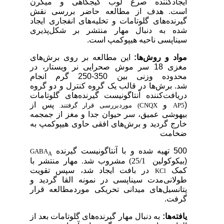
ایجادکننده صرع لوب گیجگاهی و میگرن
است.
هدف از مطالعه حاضر بررسی نقش
گیرنده‌های گلوتامات و تخلیه‌های انفجاری ایجاد
شده به دنبال
مهار منتشر بر شکل‌پذیری
سیناپسی ناحیه هیپوکمپ است.
مواد و روش‌ها:
این مطالعه بر روی برش‌های
مغزی
18 سر
موش صحرایی نر ویستار، در
محدوده وزنی بین 350-250 گرم
انجام
شد.
برش‌ها
در قالب یک گروه کنترل و دو گروه
دریافت‌کننده آنتاگونیست گیرنده‌های گلوتامات
(
و
پس از
AP5
(CNQX
موردبررسی قرار گرفتند.
بیهوشی عمیق، سر حیوان جدا و مغز از جمجمه
خارج گردید و
برش‌های افقی
حاوی هیپوکمپ به
ضخامت
500 تهیه شده و با آنتاگونیست گیرنده
GABA
A
(بیکوکولین
25/1) مشروب شد.
مهار منتشر
با
کمک
در بافت ایجاد شد، سپس تقویت
KCl
طولانی‌مدت سیناپسی در نمونه القا گردید و
پتانسیل‌های میدانی تحریکی موردمطالعه قرار
گرفت.
یافته‌ها:
به دنبال مهار گیرنده‌های گلوتامات بعد از