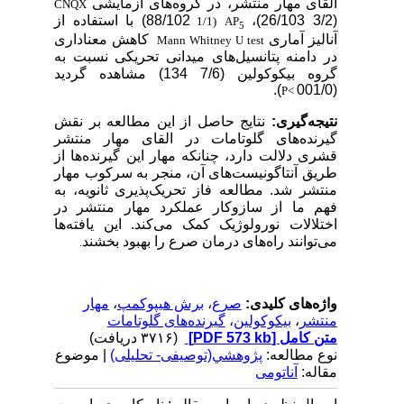
القای
مهار منتشر، در گروه‌های آزمایشی
CNQX
(3/2
26/103)،
88/102) با استفاده از
(1/1
AP
5
آنالیز آماری
کاهش معناداری
Mann Whitney U test
در
دامنه پتانسیل‌های میدانی تحریکی
نسبت به
گروه بیکوکولین (7/6
134) مشاهده گردید
).
(001/0
P<
نتیجه‌گیری:
نتایج حاصل از این مطالعه بر نقش
گیرنده‌های گلوتامات در القای مهار منتشر
قشری دلالت دارد، چنانکه مهار این گیرنده‌ها از
طریق آنتاگونیست‌های آن، منجر به سرکوب مهار
منتشر شد. مطالعه فاز تحریک‌پذیری ثانویه، به
فهم ما از سازوکار عملکرد مهار منتشر در
اختلالات نورولوژیک کمک می‌کند. این یافته‌ها
می‌توانند راه‌های درمان صرع را بهبود بخشند
.
واژه‌های کلیدی:
صرع
،
برش هیپوکمپ
،
مهار
منتشر
،
بیکوکولین
،
گیرنده‌های گلوتامات
متن کامل
[PDF 573 kb]
(۳۷۱۶ دریافت)
نوع مطالعه:
پژوهشي(توصیفی- تحلیلی)
| موضوع
مقاله:
آناتومی