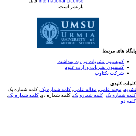
International License
قابل
بازنشر است.
یگاه های مرتبط
کمیسیون نشریات وزارت بهداشت
کمسیون نشریات وزارت علوم
شرکت یکتاوب
مات کلیدی
ریه
,
مجله علمی
,
مقاله علمی
,
کلمه شماره یک
, کلمه شماره یک,
مه شماره یک
,
کلمه شماره یک
, کلمه شماره دو,
کلمه شماره یک
,
مه دو
© 2025 All Rights Reserved | Health Science Monitor | Designed &
Developed by : Yektaweb