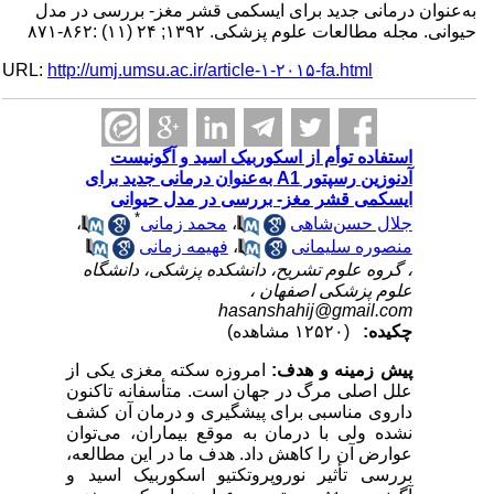
به‌عنوان درمانی جدید برای ایسکمی قشر مغز- بررسی در مدل
حیوانی. مجله مطالعات علوم پزشکی. ۱۳۹۲; ۲۴ (۱۱) :۸۶۲-۸۷۱
URL:
http://umj.umsu.ac.ir/article-۱-۲۰۱۵-fa.html
استفاده توأم از اسکوربیک اسید و آگونیست
آدنوزین رسپتور A1 به‌عنوان درمانی جدید برای
ایسکمی قشر مغز- بررسی در مدل حیوانی
*
جلال حسن‌شاهی
،
محمد زمانی
،
منصوره سلیمانی
،
فهیمه زمانی
، گروه علوم تشریح، دانشکده پزشکی، دانشگاه
علوم پزشکی اصفهان ،
hasanshahij@gmail.com
چکیده:
(۱۲۵۲۰ مشاهده)
پیش زمینه و هدف:
امروزه سکته مغزی یکی از
علل اصلی مرگ در جهان است. متأسفانه تاکنون
داروی مناسبی برای پیشگیری و درمان آن کشف
نشده ولی با درمان به موقع بیماران، می‌توان
عوارض آن را کاهش داد. هدف ما در این مطالعه،
بررسی تأثیر نوروپروتکتیو اسکوربیک اسید و