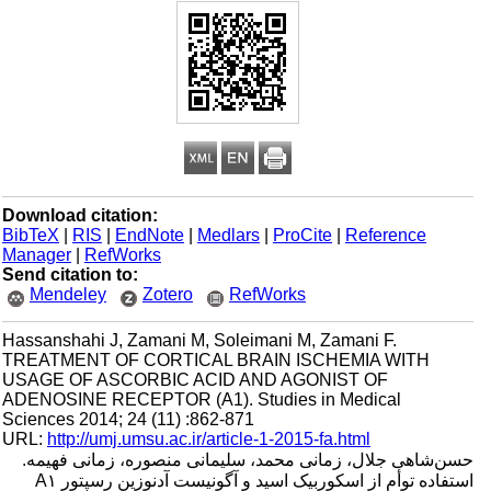
Download citation:
BibTeX
|
RIS
|
EndNote
|
Medlars
|
ProCite
|
Reference
Manager
|
RefWorks
Send citation to:
Mendeley
Zotero
RefWorks
Hassanshahi J, Zamani M, Soleimani M, Zamani F.
TREATMENT OF CORTICAL BRAIN ISCHEMIA WITH
USAGE OF ASCORBIC ACID AND AGONIST OF
ADENOSINE RECEPTOR (A1). Studies in Medical
Sciences 2014; 24 (11) :862-871
URL:
http://umj.umsu.ac.ir/article-1-2015-fa.html
حسن‌شاهی جلال، زمانی محمد، سلیمانی منصوره، زمانی فهیمه.
استفاده توأم از اسکوربیک اسید و آگونیست آدنوزین رسپتور A۱