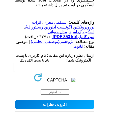
چشمگیری را در ضایعات ایجاد شده توسط
ایسکمی در لوب تمپورال داشته باشد
.
واژه‌های کلیدی:
ایسکمی مغزی
،
اثرات
نوروپروتکتیو
،
آگونیست آدنوزین رسپتور A1
،
اسکوربیک اسید
،
مدل حیوانی
متن کامل
[PDF 353 kb]
(۳۲۷۱ دریافت)
نوع مطالعه:
پژوهشي(توصیفی- تحلیلی)
| موضوع
مقاله:
آناتومی
ارسال نظر درباره این مقاله : نام کاربری یا پست
الکترونیک شما: