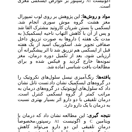
آگونیست
رسپتور بر عوارض ایسکمی مغزی
A1
است.
مواد و روش‌ها:
این پژوهش بر روی لوب تمپورال
مغز هشت گروه موش سوری انجام شد.
ایسکمی با بستن شریان کاروتید مشترک القا شد
و پس از آن با کاهش التهاب ناحیه ایسکمیک( به
مدت یک هفته ) داروها به صورت تزریق داخل
صفاقی تجویز شد. اسکوربیک اسید از یک هفته
قبل از ایسکمی هم تزریق شد تا اثر پیشگیرانه آن
ارزیابی شود
.
بعد از تکمیل دوره درمان، مغز
نمونه‌ها خارج گردید و فیکس شده و برای
مطالعات بافت شناسی آماده شد.
یافته‌ها:
رنگ‌آمیزی نیسل سلول‌های نکروتیک
را
در گروه‌های ایسکمیک نشان داد.تست تانل نشان
داد که سلول‌های آپوپتوتیک در گروه‌های درمان به
مراتب کمتر از گروه ایسکمی کنترل است.
درمان تلفیقی با دو دارو اثر بسیار بهتری نسبت
به درمان با یک دارو دارد.
نتیجه گیری:
این مطالعه نشان داد که درمان با
ویتامین
و اگونیست
رسپتور،مخصوصاً
A1
C
درمان تلفیقی این دو دارو می‌تواند کاهش