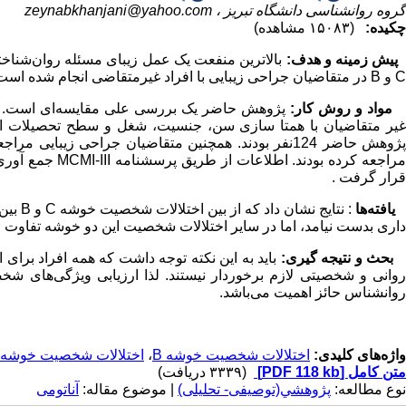
گروه روانشناسی دانشگاه تبریز ،
zeynabkhanjani@yahoo.com
چکیده:
(۱۵۰۸۳ مشاهده)
پیش زمینه و هدف:
بالاترین منفعت یک عمل زیبای مسئله روان‌شنا
C و B در متقاضیان جراحی زیبایی با افراد غیرمتقاضی انجام شده است.
مواد و روش کار:
غیر متقاضیان با همتا سازی سن، جنسیت، شغل و سطح تحصیلات از می
پژوهش حاضر 124نفر بودند. همچنین متقاضیان جراحی زی
قرار گرفت .
یافته‌ها
: نتای
داری بدست نیامد، اما در سایر اختلالات شخصیت این دو خوشه تفاوت مع
بحث و
نتیجه گیری:
باید به این نکته توجه داشت که همه افراد برای 
روانی و شخصیتی لازم برخوردار نیستند. لذا ارزیابی ویژگی‌های ش
روانشناس حائز اهمیت می‌باشد.
واژه‌های کلیدی:
اختلالات شخصیت خوشه B
،
اختلالات شخصیت خوشهC
متن کامل
[PDF 118 kb]
(۳۳۳۹ دریافت)
نوع مطالعه:
پژوهشي(توصیفی- تحلیلی)
| موضوع مقاله:
آناتومی