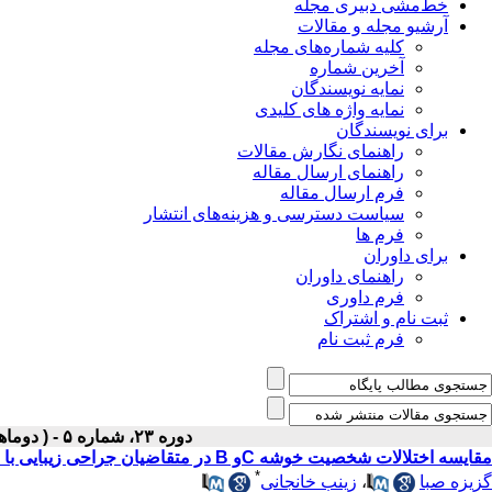
خط‌مشی دبیری مجله
آرشیو مجله و مقالات
کلیه شماره‌های مجله
آخرین شماره
نمایه نویسندگان
نمایه واژه های کلیدی
برای نویسندگان
راهنمای نگارش مقالات
راهنمای ارسال مقاله
فرم ارسال مقاله
سیاست دسترسی و هزینه‌های انتشار
فرم ها
برای داوران
راهنمای داوران
فرم داوری
ثبت نام و اشتراک
فرم ثبت نام
دوره ۲۳، شماره ۵ - ( دوماهنامه آذر-دی ۱۳۹۱ )
مقایسه اختلالات شخصیت خوشه Cو B در متقاضیان جراحی زیبایی با افراد غیرمتقاضی
*
گزیزه صبا
،
زینب خانجانی