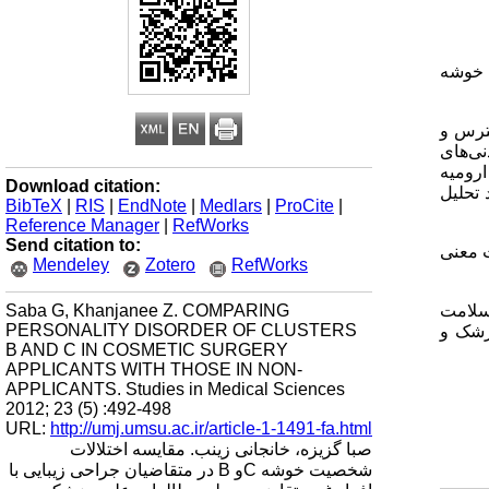
ت خوشه
گیری در دسترس و
ی‌های
ارومیه
Download citation:
ع آوری گردید و یافته‌ها با استفاده از آمار توصیفی و آزمون MANOVA مورد تحلیل
BibTeX
|
RIS
|
EndNote
|
Medlars
|
ProCite
|
Reference Manager
|
RefWorks
Send citation to:
تفاوت معنی
Mendeley
Zotero
RefWorks
Saba G, Khanjanee Z. COMPARING
 سلامت
PERSONALITY DISORDER OF CLUSTERS
زشک و
B AND C IN COSMETIC SURGERY
APPLICANTS WITH THOSE IN NON-
APPLICANTS. Studies in Medical Sciences
2012; 23 (5) :492-498
URL:
http://umj.umsu.ac.ir/article-1-1491-fa.html
صبا گزیزه، خانجانی زینب. مقایسه اختلالات
شخصیت خوشه Cو B در متقاضیان جراحی زیبایی با