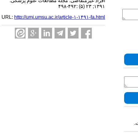
افراد غیرمتقاضی. مجله مطالعات علوم پزشکی.
۱۳۹۱; ۲۳ (۵) :۴۹۲-۴۹۸
URL:
http://umj.umsu.ac.ir/article-۱-۱۴۹۱-fa.html
.