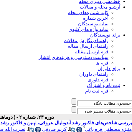
خط‌مشی دبیری مجله
آرشیو مجله و مقالات
کلیه شماره‌های مجله
آخرین شماره
نمایه نویسندگان
نمایه واژه های کلیدی
برای نویسندگان
راهنمای نگارش مقالات
راهنمای ارسال مقاله
فرم ارسال مقاله
سیاست دسترسی و هزینه‌های انتشار
فرم ها
برای داوران
راهنمای داوران
فرم داوری
ثبت نام و اشتراک
فرم ثبت نام
دوره ۲۳، شماره ۲ - ( دوماهنامه خرداد-تیر ۱۳۹۱ )
بررسی شاخص‌های فاکتور رشد آندوتلیال عروقی، لپتین و فاکتور رشد ش
*
منیژه مصطفی قره باغی
،
کریم صادقی
،
نصرت الله ض