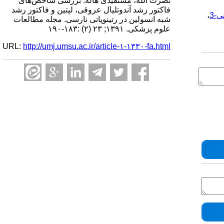
نصرت الله، مستفیدی هاله. بررسی شاخص‌های
فاکتور رشد آندوتلیال عروقی، لپتین و فاکتور رشد
-3
،
شبه انسولین در رتینوپاتی نارسی. مجله مطالعات
علوم پزشکی. ۱۳۹۱; ۲۳ (۲) :۱۸۳-۱۹۰
URL:
http://umj.umsu.ac.ir/article-۱-۱۳۳۰-fa.html