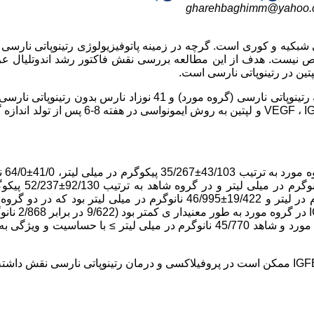
gharehbaghimm@yahoo.
رین علل جداشدگی شبکیه و کوری است. گرچه در زمینه پاتوفیزیولوژی رتینوپاتی نارسی
 نیست. هدف از این مطالعه بررسی نقش فاکتور رشد اندوتلیال عر
در این مطالعه مورد-شاهدی، 30 نوزاد نارس مبتلا به رتینوپاتی نارسی (گروه مورد) و 41 نوزاد نارس بدون ر
شاهد) طی مدت 18 ماه ارزیابی گردیدند. سطح سرمی VEGF ، IGF-I ، IGFBP-3 و لپتین به روش ایمونواسی د
43/103±35/267 پیکوگرم در میلی لیتر،
4/0
در میلی لیتر، 79/11±48/18 میکروگرم در لیتر و 85/472±/592
میلی لیتر، 83/0±79/0 نانوگرم در میلی لیتر، 74/13±75/16 میکروگرم در لیتر و 19/422±46/995 نانوگرم در میلی لیتر بود 
معنی­دار ی نداشت ( p به ترتیب 305/0، 392/0 و 580/0).
میلی لیتر، 001/0= p ). بهترین نقطه برش IGFBP-3 در تمایز دو گروه مورد و شاهد 45/770 نانوگرم در میلی لیتر ≥ با حساسیت 