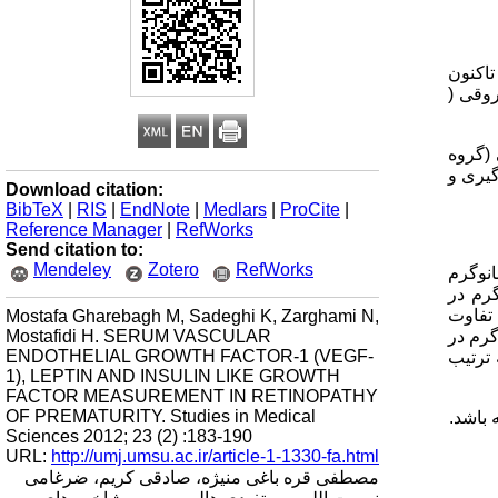
 تاکنون
وقی (
تینوپاتی نارسی (گروه
ر هفته 8-6 پس از تولد اندازه گیری و
Download citation:
BibTeX
|
RIS
|
EndNote
|
Medlars
|
ProCite
|
Reference Manager
|
RefWorks
Send citation to:
Mendeley
Zotero
RefWorks
41/0±6 نانوگرم
51 نانوگرم در میلی لیتر و در گروه شاهد به ترتیب 92/130±52/237 پیکوگرم در
که در دو گروه تفاوت
Mostafa Gharebagh M, Sadeghi K, Zarghami N,
Mostafidi H. SERUM VASCULAR
 میانه IGFBP-3 در گروه مورد به طور معنی­دار ی کمتر بود (9/622 در برابر 2/868 نانوگرم در
ENDOTHELIAL GROWTH FACTOR-1 (VEGF-
و ویژگی به ترتیب
1), LEPTIN AND INSULIN LIKE GROWTH
FACTOR MEASUREMENT IN RETINOPATHY
OF PREMATURITY. Studies in Medical
Sciences 2012; 23 (2) :183-190
URL:
http://umj.umsu.ac.ir/article-1-1330-fa.html
مصطفی قره باغی منیژه، صادقی کریم، ضرغامی