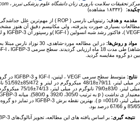
مرکز تحقیقات سلامت باروری زنان دانشگاه علوم پزشکی تبربز ،
com
چکیده:
(۱۸۳۳۲ مشاهده)
مقدمه و هدف:
رتینوپاتی نارسی ( ROP ) از مهم‌ت
مطالعات بسیاری صورت پذیرفته، ولی مکانیسم دقیق آن هنوز مشخص
VEGF )، فاکتور رشد شبه انسولین ( IGF-I )و رسپتور
آن IGFBP-3 و لپتین در رتینوپاتی نارسی است.
مواد و روش‌ها:
بین دو گروه مقایسه گردید.
نتایج:
متوسط سطح سرمی VEGF ، لپتین، IGF-I و IGFBP-3 در گروه مورد به ترتیب
85/65 و 67/66 درصد بود.
نتیجه گیری:
بر اساس یافته های این مطالعه، تجویز آنالوگ‌های IGFBP-3 ممکن است در پروفیلاکسی و درمان رتینوپاتی نارسی نقش داشته باشد.