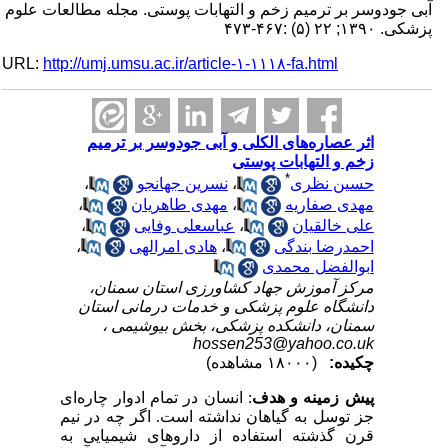
آبی جودوسر بر ترمیم زخم و التهابات پوستی. مجله مطالعات علوم
پزشکی. ۱۳۹۰; ۲۲ (۵) :۴۶۷-۴۷۳
URL:
http://umj.umsu.ac.ir/article-۱-۱۱۱۸-fa.html
اثر عصاره‌های الکلی و آبی جودوسر بر ترمیم
زخم و التهابات پوستی
*
حسین نظری
،
نسرین جهانجو
،
مهدی صفاریه
،
مهدی طاهریان
،
علی خالقیان
،
عباسعلی وفایی
،
احمدرضا بندگی
،
هادی امرالهی
،
ابوالفضل محمدی
مرکز آموزش جهاد کشاورزی استان سمنان،
دانشگاه علوم پزشکی و خدمات درمانی استان
سمنان، دانشکده پزشکی، بخش بیوشیمی ،
hossen253@yahoo.co.uk
چکیده:
(۱۸۰۰۰ مشاهده)
پیش زمینه و هدف
: انسان در تمام ادوار چاره‌ای
جز توسل به گیاهان نداشته است. اگر چه در نیم
قرن گذشته استفاده از داروهای شیمیایی به