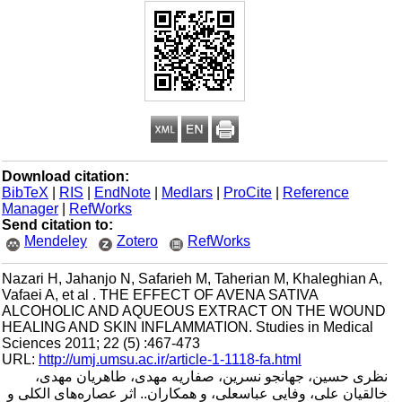
Download citation:
BibTeX
|
RIS
|
EndNote
|
Medlars
|
ProCite
|
Reference
Manager
|
RefWorks
Send citation to:
Mendeley
Zotero
RefWorks
Nazari H, Jahanjo N, Safarieh M, Taherian M, Khaleghian A,
Vafaei A, et al . THE EFFECT OF AVENA SATIVA
ALCOHOLIC AND AQUEOUS EXTRACT ON THE WOUND
HEALING AND SKIN INFLAMMATION. Studies in Medical
Sciences 2011; 22 (5) :467-473
URL:
http://umj.umsu.ac.ir/article-1-1118-fa.html
نظری حسین، جهانجو نسرین، صفاریه مهدی، طاهریان مهدی،
خالقیان علی، وفایی عباسعلی، و همکاران.. اثر عصاره‌های الکلی و