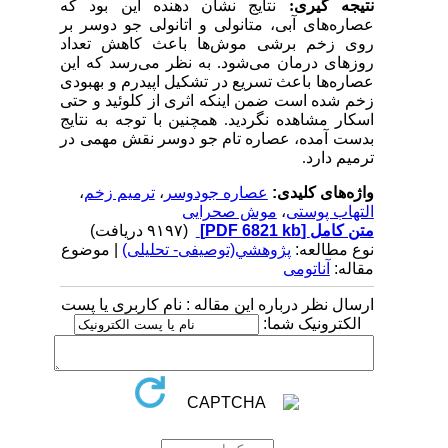
نتیجه گیری:
نتایج نشان دهنده این بود که
عصاره‌های آبی، متانولی و اتانولی جو دوسر بر
روی زخم برشی موش‌ها باعث کاهش تعداد
روزهای درمان می‌شود. به نظر می‌رسد که این
عصاره‌ها باعث تسریع در تشکیل اپیدرم و بهبودی
زخم شده است ضمن اینکه اثری از کلوئید و حتی
اسکار مشاهده نگردید. همچنین با توجه به نتایج
بدست آمده، عصاره تام جو دوسر نقش مهمی در
ترمیم دارد.
واژه‌های کلیدی:
عصاره جودوسر
،
ترمیم زخم
،
التهاب پوستی
،
موش صحرایی
متن کامل
[PDF 6821 kb]
(۹۱۹۷ دریافت)
نوع مطالعه:
پژوهشي(توصیفی- تحلیلی)
| موضوع
مقاله:
آناتومی
ارسال نظر درباره این مقاله : نام کاربری یا پست
الکترونیک شما: