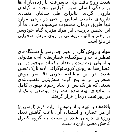
شدت رواج یافت ولی به‌سرعت آثار زیان‌بار آن‌ها
بر زندگی انسان سبب گرایش مجدد به گیاهان
دارویی گردید. بنابراین طی سالیان متمادی
داروهای طبیعی اساس و حتی در برخی موارد
تنها طریق درمان محسوب می‌شوند. هدف ما از
این تحقیق بررسی اثر مواد مؤثره گیاه جودوسر
بر زخم و التهاب پوستی بر روی موش صحرایی
نر بالغ است.
مواد و روش کار
: از بذور جودوسر با دستگاه‌های
تقطیر با آب و سوکسله، عصاره‌های آبی، متانولی
و اتانولی تهیه شده و تعداد ترکیبات موجود در این
عصاره‌ها به روش کروماتوگرافی لایه نازک تعیین
شدند.
در این مطالعه تجربی 30 سر موش
صحرایی نر به پنج گروه شش‌تایی تقسیم‌بندی
شدند، که هر یک پس از ایجاد زخم تا بهبودی کامل
با پمادهای تهیه شده به‌صورت موضعی و یک‌بار
در روز تحت درمان قرار گرفتند.
یافته‌ها:
با تهیه پماد به‌وسیله پایه کرم (اوسرین)
از هر عصاره و استفاده آن، باعث کاهش تعداد
روزهای درمان شده و نسبت به گروه کنترل
کاهش معنی داری داشت.