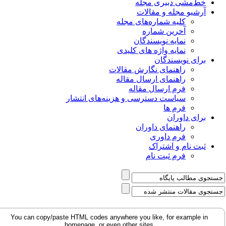
خط‌مشی دبیری مجله
آرشیو مجله و مقالات
کلیه شماره‌های مجله
آخرین شماره
نمایه نویسندگان
نمایه واژه های کلیدی
برای نویسندگان
راهنمای نگارش مقالات
راهنمای ارسال مقاله
فرم ارسال مقاله
سیاست دسترسی و هزینه‌های انتشار
فرم ها
برای داوران
راهنمای داوران
فرم داوری
ثبت نام و اشتراک
فرم ثبت نام
You can copy/paste HTML codes anywhere you like, for example in
homepage, or even other sites