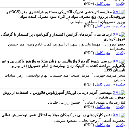
کیده
-
متن کامل
(PDF)
مقایسه اثربخشی تحریک الکتریکی مستقیم فراقشری مغز (tDCS) و
وروفیدبک بر روی ولع مصرف مواد در افراد سوء مصرف کننده مواد
*
هروز خسرویان، اسماعیل سلیمانی
کیده
-
متن کامل
(PDF)
ارتباط میان آنزیم‌های گزانتین اکسیداز و گلوتاتیون پراکسیداز با گرفتگی
روق کرونری
*
عفر نوروزاد
، مهسا ولی‌پور، شهرزاد آشوری، کمال خادم وطن، میر حسین
حمدزاده
کیده
-
متن کامل
(PDF)
بررسی شیوع گاردنرلا واژینالیس در زنان مبتلا به واژینوز باکتریایی و غیر
اکتریایی مراجعه کننده به کلینیک زنان بیمارستان امام حسین(ع) در بهار و
ابستان 1395
*
حر هنرمند جهرمی
، مریم عیدی، امید حسینی، الهام بولحسنی، زهرا سادات
سینی
کیده
-
متن کامل
(PDF)
مهندسی آنزیم درمانی اوریکاز آسپرژیلوس فلاووس با استفاده از روش
هش‌زایی هدف‌دار
*
یلا رضائیان، مهدی ایمانی
، حسین زارعی جلیانی
کیده
-
متن کامل
(PDF)
نقص کارکردهای زبانی در کودکان مبتلا به اختلال نقص توجه-بیش فعالی
*
عصومه آصفی
، وحید نجاتی، مسعود شریفی
کیده
-
متن کامل
(PDF)