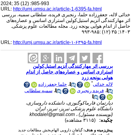
2024; 35 (12) :985-993
URL:
http://umj.umsu.ac.ir/article-1-6395-fa.html
خدائی لاله، جعفرزاده حلما، رنجبری فریده، سلطانی سمیه. بررسی
اثر مهارکنندگی آنزیم استیل‌کولین استرازی اسانس و عصاره‌های
حاصل از اندام هوایی یونجه زرد. مجله مطالعات علوم پزشکی.
۱۴۰۳; ۳۵ (۱۲) :۹۸۵-۹۹۳
URL:
http://umj.umsu.ac.ir/article-۱-۶۳۹۵-fa.html
بررسی اثر مهارکنندگی آنزیم استیل‌کولین
استرازی اسانس و عصاره‌های حاصل از اندام
هوایی یونجه زرد
*
حلما جعفرزاده
،
لاله خدائی
سمیه سلطانی
،
فریده رنجبری
،
دپارتمان فارماکوگنوزی، دانشکده داروسازی،
دانشگاه علوم پزشکی تبریز، تبریز، ایران
khodaiel@gmail.com
(نویسنده مسئول) ،
چکیده:
(۳۱۱۵ مشاهده)
پیش‌زمینه و هدف:
گیاهان دارویی الهام‌بخش مطالعات جدید
برای رفع علائم بیماری آلزایمر هستند. در منابع طب سنتی