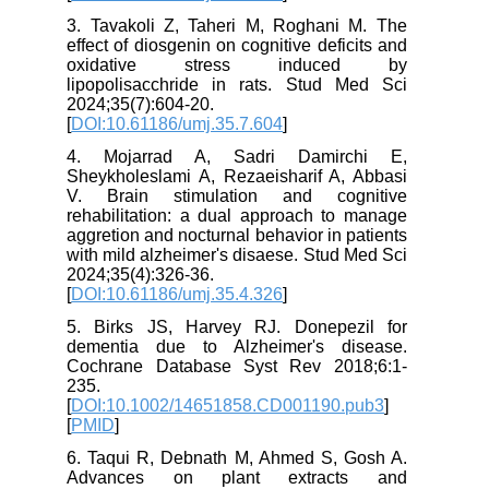
3. Tavakoli Z, Taheri M, Roghani M. The
effect of diosgenin on cognitive deficits and
oxidative stress induced by
lipopolisacchride in rats. Stud Med Sci
2024;35(7):604-20.
[
DOI:10.61186/umj.35.7.604
]
4. Mojarrad A, Sadri Damirchi E,
Sheykholeslami A, Rezaeisharif A, Abbasi
V. Brain stimulation and cognitive
rehabilitation: a dual approach to manage
aggretion and nocturnal behavior in patients
with mild alzheimer's disaese. Stud Med Sci
2024;35(4):326-36.
[
DOI:10.61186/umj.35.4.326
]
5. Birks JS, Harvey RJ. Donepezil for
dementia due to Alzheimer's disease.
Cochrane Database Syst Rev 2018;6:1-
235.
[
DOI:10.1002/14651858.CD001190.pub3
]
[
PMID
]
6. Taqui R, Debnath M, Ahmed S, Gosh A.
Advances on plant extracts and