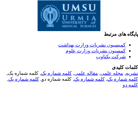
یگاه های مرتبط
کمیسیون نشریات وزارت بهداشت
کمسیون نشریات وزارت علوم
شرکت یکتاوب
مات کلیدی
, کلمه شماره یک,
کلمه شماره یک
,
مقاله علمی
,
مجله علمی
,
ریه
,
کلمه شماره یک
, کلمه شماره دو,
کلمه شماره یک
,
مه شماره یک
مه دو
© 2025 All Rights Reserved | Health Science Monitor | Designed &
Developed by : Yektaweb