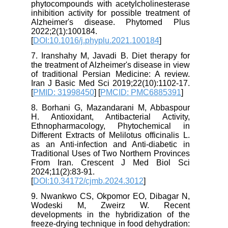
phytocompounds with acetylcholinesterase
inhibition activity for possible treatment of
Alzheimer's disease. Phytomed Plus
2022;2(1):100184.
[
DOI:10.1016/j.phyplu.2021.100184
]
7. Iranshahy M, Javadi B. Diet therapy for
the treatment of Alzheimer's disease in view
of traditional Persian Medicine: A review.
Iran J Basic Med Sci 2019;22(10):1102-17.
[
PMID: 31998450
] [
PMCID: PMC6885391
]
8. Borhani G, Mazandarani M, Abbaspour
H. Antioxidant, Antibacterial Activity,
Ethnopharmacology, Phytochemical in
Different Extracts of Melilotus officinalis L.
as an Anti-infection and Anti-diabetic in
Traditional Uses of Two Northern Provinces
From Iran. Crescent J Med Biol Sci
2024;11(2):83-91.
[
DOI:10.34172/cjmb.2024.3012
]
9. Nwankwo CS, Okpomor EO, Dibagar N,
Wodeski M, Zweirz W. Recent
developments in the hybridization of the
freeze-drying technique in food dehydration: