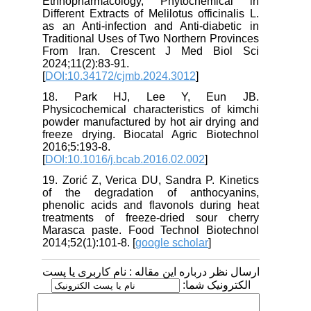
Ethnopharmacology, Phytochemical in
Different Extracts of Melilotus officinalis L.
as an Anti-infection and Anti-diabetic in
Traditional Uses of Two Northern Provinces
From Iran. Crescent J Med Biol Sci
2024;11(2):83-91.
[
DOI:10.34172/cjmb.2024.3012
]
18. Park HJ, Lee Y, Eun JB.
Physicochemical characteristics of kimchi
powder manufactured by hot air drying and
freeze drying. Biocatal Agric Biotechnol
2016;5:193-8.
[
DOI:10.1016/j.bcab.2016.02.002
]
19. Zorić Z, Verica DU, Sandra P. Kinetics
of the degradation of anthocyanins,
phenolic acids and flavonols during heat
treatments of freeze-dried sour cherry
Marasca paste. Food Technol Biotechnol
2014;52(1):101-8. [
google scholar
]
ارسال نظر درباره این مقاله : نام کاربری یا پست
الکترونیک شما: