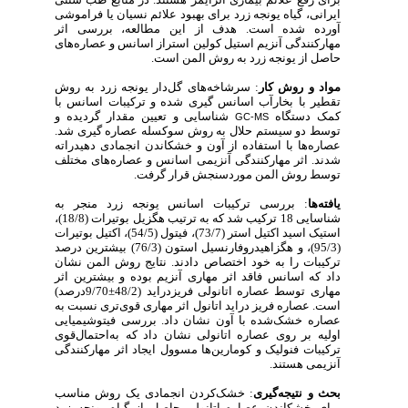
ایرانی، گیاه یونجه زرد برای بهبود علائم نسیان یا فراموشی
آورده شده است. هدف از این مطالعه، بررسی اثر
مهارکنندگی آنزیم استیل کولین استراز اسانس و عصاره‌های
حاصل از یونجه زرد به روش المن است.
مواد و روش کار
: سرشاخه‌های گل‌دار یونجه زرد به روش
تقطیر با بخارآب اسانس گیری شده و ترکیبات اسانس با
کمک دستگاه
شناسایی و تعیین مقدار گردیده و
GC-MS
توسط دو سیستم حلال به روش سوکسله عصاره گیری شد.
عصاره‌ها با استفاده از آون و خشکاندن انجمادی دهیدراته
شدند. اثر مهارکنندگی آنزیمی اسانس و عصاره‌های مختلف
توسط روش المن موردسنجش قرار گرفت.
یافته‌ها
: بررسی ترکیبات اسانس یونجه زرد منجر به
شناسایی 18 ترکیب شد که به ترتیب هگزیل بوتیرات (18/8)،
استیک اسید اکتیل استر (73/7)، فیتول (54/5)، اکتیل بوتیرات
(95/3)، و هگزاهیدروفارنسیل استون (76/3) بیشترین درصد
ترکیبات را به خود اختصاص دادند. نتایج روش المن نشان
داد که اسانس فاقد اثر مهاری آنزیم بوده و بیشترین اثر
مهاری توسط عصاره اتانولی فریزدراید (48/2±9/70درصد)
است. عصاره فریز دراید اتانول اثر مهاری قوی‌تری نسبت به
عصاره خشک‌شده با آون نشان داد. بررسی فیتوشیمیایی
اولیه بر روی عصاره اتانولی نشان داد که به‌احتمال‌قوی
ترکیبات فنولیک و کومارین‌ها مسوول ایجاد اثر مهارکنندگی
آنزیمی هستند.
بحث و نتیجه‌گیری
: خشک‌کردن انجمادی یک روش مناسب
برای خشکاندن عصاره اتانولی حاصل از گیاه یونجه زرد