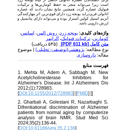
است زیرا می‌تواند منجر به حفظ کومارین‌ها و ترکیبات
فنولیک عصاره گردد. همچنین نتایج نشان دادند که عصاره
اتانولی فریزدراید یونجه زرد دارای قوی‌ترین اثر مهارکنندگی
آنزیم استیل کولین استراز بوده و می‌تواند دارای پتانسیل و
ارزش دارویی باشد.
،
اسانس
،
روش المن
،
یونجه زرد
واژه‌های کلیدی:
آلزایمر
،
ترکیبات فنولیک
،
کومارین
(۵۴۵ دریافت)
[PDF 611 kb]
متن کامل
نوع مطالعه:
پژوهشي(توصیفی- تحلیلی)
| موضوع
مقاله:
داروسازی
فهرست منابع
1. Mehta M, Adem A, Sabbagh M. New
Acetylcholinesterase Inhibitors for
Alzheimer's Disease. Int J Alzheimers Dis
2012;(1):728983.
[
DOI:10.1155/2012/728983
] [
PMID
] [
]
2. Gharbali A, Golestani R, Nazarbaghi S.
Difrentiational discrimination of Alzheimer
patients from normal aging by computerize
analysis of brain NMR. Stud Med Sci
2024;35(2):136-44.
[
DOI:10.61186/umj.35.2.136
]