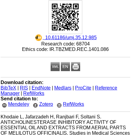
‎ 10.61186/umj.35.12.985
Research code: 68704
Ethics code: IR.TBZMED.REC.1401.086
Download citation:
BibTeX
|
RIS
|
EndNote
|
Medlars
|
ProCite
|
Reference
Manager
|
RefWorks
Send citation to:
Mendeley
Zotero
RefWorks
Khodaie L, Jafarzadeh H, Ranjbari F, Soltani S.
ANTICHOLINESTERASE INHIBITORY ACTIVITY OF
ESSENTIAL OIL AND EXTRACTS FROM AERIAL PARTS
OF MELILOTUS OFFICINALIS. Studies in Medical Sciences