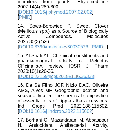
inhibitors from plants. Phytomedicine
2007;14(4):289-300.
[
DOI:10.1016/j.phymed.2007.02.002
]
[
PMID
]
14. Sowa-Borowiec P. Sweet Clover
(Melilotus spp.) as a Source of Biologically
Active Compounds. Molecules
2025;30(3):526.
[
DOI:10.3390/molecules30030526
] [
PMID
] [
]
15. Al-Snafi AE. Chemical constituents and
pharmacological effects of Melilotus
Officinalis-A review. IOSR J Pharm
2020;10(1):26-36.
[
DOI:10.22159/ijcpr.2019v11i6.36338
]
16. De Sá Filho JCF, Nizio DAC, Oliveira
AMS, Alves MF. Geographic location and
seasonality affect the chemical composition
of essential oils of Lippia alba accessions.
Ind Crops Prod 2022;188:115602.
[
DOI:10.1016/j.indcrop.2022.115602
]
17. Borhani G, Mazandarani M, Abbaspour
H. Antioxidant, Antibacterial Activity,