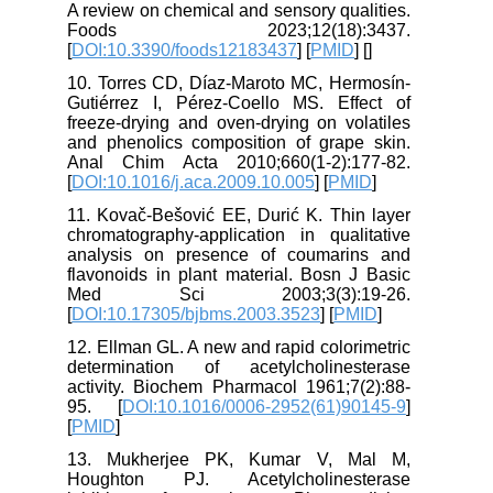
A review on chemical and sensory qualities.
Foods 2023;12(18):3437.
[
DOI:10.3390/foods12183437
] [
PMID
] [
]
10. Torres CD, Díaz-Maroto MC, Hermosín-
Gutiérrez I, Pérez-Coello MS. Effect of
freeze-drying and oven-drying on volatiles
and phenolics composition of grape skin.
Anal Chim Acta 2010;660(1-2):177-82.
[
DOI:10.1016/j.aca.2009.10.005
] [
PMID
]
11. Kovač-Bešović EE, Durić K. Thin layer
chromatography-application in qualitative
analysis on presence of coumarins and
flavonoids in plant material. Bosn J Basic
Med Sci 2003;3(3):19-26.
[
DOI:10.17305/bjbms.2003.3523
] [
PMID
]
12. Ellman GL. A new and rapid colorimetric
determination of acetylcholinesterase
activity. Biochem Pharmacol 1961;7(2):88-
95. [
DOI:10.1016/0006-2952(61)90145-9
]
[
PMID
]
13. Mukherjee PK, Kumar V, Mal M,
Houghton PJ. Acetylcholinesterase