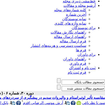
خط‌مشی دبیری مجله
آرشیو مجله و مقالات
کلیه شماره‌های مجله
آخرین شماره
نمایه نویسندگان
نمایه واژه های کلیدی
برای نویسندگان
راهنمای نگارش مقالات
راهنمای ارسال مقاله
فرم ارسال مقاله
سیاست دسترسی و هزینه‌های انتشار
فرم ها
برای داوران
راهنمای داوران
فرم داوری
ثبت نام و اشتراک
فرم ثبت نام
دوره ۳۰، شماره ۶ - ( شهریور ۱۳۹۸ )
مقایسه تأثیر لوتیراستام و والپروات سدیم در پیشگیری از سردردهای می
*
سورنا نظرباغی
،
آرش موسی الرضایی اقدم
،
بابک 