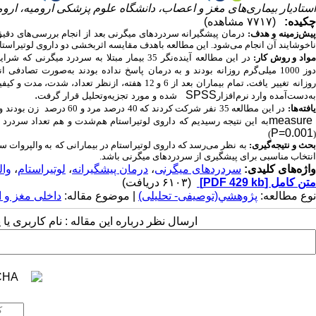
استادیار بیماری‌های مغز و اعصاب، دانشگاه علوم پزشکی ارومیه، اروم
چکیده:
(۷۷۱۷ مشاهده)
یش‌زمینه و هدف:
درمان پیشگیرانه سردردهای میگرنی بعد از انجام بررسی‌های دقیق 
ناخوشایند آن انجام می‌شود. این مطالعه باهدف مقایسه اثربخشی دو داروی لوتیراستا
واد و روش کار:
در
این
مطالعه
آینده‌نگر
35
بیمار
مبتلا
به
سردرد
میگرنی
که
شرای
وز
1000
میلی‌گرم
روزانه
بودند
و
به درمان
پاسخ
نداده
بودند
به‌صورت
تصادفی
ان
.
وزانه
تغییر
یافت
تمام بیماران بعد از 6 و 12 هفته، ازنظر تعداد، شدت، مدت و کیفیت سردردها ویزیت و اطلاعات حاصل در فرم‌های مربوطه ثبت شد. درنهایت
.
SPSS
به‌دست‌آمده
وارد نرم‌افزار
شده
و
مورد
تجزیه‌وتحلیل
قرار
گرفت
افته‌ها:
در این مطالعه 35 نفر شرکت کردند که 40 درصد مرد و 60 درصد زن بودند و میانگین سنی بیماران 10.90±32.51 سال بود. در این مطالعه با توجه به نتایج آزمون
measur
به این نتیجه رسیدیم که داروی لوتیراستام هم‌شدت و هم تعداد سردرد ب
P=0.001
)
(
حث و نتیجه‌گیری:
به نظر می‌رسد که داروی لوتیراستام در بیمارانی که به والپروات سد
انتخاب مناسبی برای پیشگیری از سردردهای میگرنی باشد.
واژه‌های کلیدی:
سردردهای میگرنی
،
درمان پیشگیرانه
،
لوتیراستام
،
وال
متن کامل
[PDF 429 kb]
(۶۱۰۳ دریافت)
نوع مطالعه:
پژوهشي(توصیفی- تحلیلی)
| موضوع مقاله:
داخلی مغز و 
ارسال نظر درباره این مقاله : نام کاربری ی