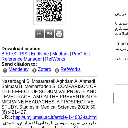
ز عوارض
سدیم
با
یلی‌گرم
طلاعات
repea
Download citation:
 می‌دهد
BibTeX
|
RIS
|
EndNote
|
Medlars
|
ProCite
|
Reference Manager
|
RefWorks
ا باشد،
Send citation to:
Mendeley
Zotero
RefWorks
Nazarbaghi S, Mosarrezaii Aghdam A, Ahmadi
Salmasi B, Memarzadeh S. COMPARISON OF
THE EFFECT OF SODIUM VALPROATE AND
LEVETIRACETAM ON THE PREVENTION OF
MIGRAINE HEADACHES: A PROSPECTIVE
STUDY. Studies in Medical Sciences 2019; 30
(6) :421-427
URL:
http://umj.umsu.ac.ir/article-1-4832-fa.html
نظرباغی سورنا، موسی الرضایی اقدم آرش، احمدی