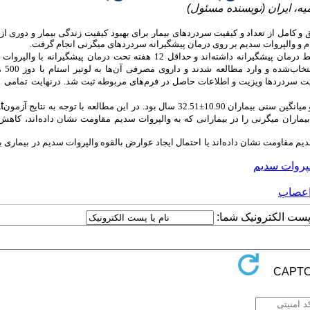
یه، ایران (نویسنده مسئول)
و کامل از تعداد و کیفیت سردردهای بیمار برای بهبود کیفیت زندگی بیمار و دوری ا
م و والپروات سدیم بر روی درمان پیشگیرانه سردردهای میگرنی انجام گرفت.
ط
درمان
پیشگیرانه
داشته‌اند و حداقل
12
هفته
تحت
درمان
پیشگیرانه
با
والپروات
تخاب‌شده
و
وارد
مطالعه
شدند
و
داروی
مصرفی
آن‌ها
به لوتیر
استام
با
دوز
500
م
تمامی
ا
t
یماران میگرنی را در بیمارانی که به والپروات سدیم مقاومت نشان داده‌اند، کاهش
یم مقاومت نشان داده‌اند یا احتمال ایجاد عوارض بالقوه والپروات سدیم در بیماری بال
پروات سدیم
اعصاب
ا پست الکترونیک شما: