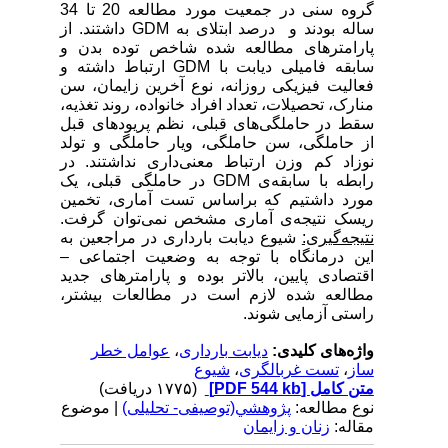
گروه سنی در جمعیت مورد مطالعه 20 تا 34
ساله بودند و درصد ابتلای به
GDM
داشتند. از
پارامتر‌های مطالعه شده شاخص توده بدن و
سابقه فامیلی دیابت با
GDM
ارتباط داشته و
فعالیت فیزیکی روزانه، نوع آخرین زایمان، سن
منارک، تحصیلات، تعداد افراد خانواده، روند تغذیه،
سقط در حاملگی‌های قبلی، نظم پریودهای قبل
از حاملگی، سن حاملگی، ویار حاملگی و تولد
نوزاد کم وزن ارتباط معنی‌داری نداشتند. در
رابطه با سابقه‌ی
GDM
در حاملگی قبلی، یک
مورد داشتیم که براساس تست آماری، تخمین
ریسک نتیجه‌ی آماری مشخص نمی‌توان گرفت.
نتیجه‌گیری:
شیوع دیابت بارداری در مراجعین به
این درمانگاه با توجه به وضعیت اجتماعی –
اقتصادی پایین، بالاتر بوده و پارامترهای جدید
مطالعه شده لازم است در مطالعات بیشتر،
راستی آزمایی شوند.
واژه‌های کلیدی:
دیابت بارداری
،
عوامل خطر
ساز
،
تست غربالگری
،
شیوع
متن کامل
[PDF 544 kb]
(۱۷۷۵ دریافت)
نوع مطالعه:
پژوهشي(توصیفی- تحلیلی)
| موضوع
مقاله:
زنان و زایمان