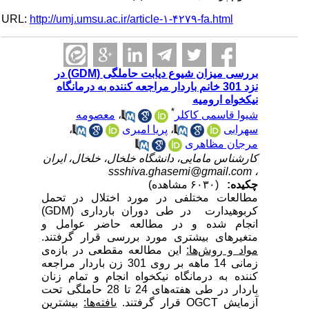
URL:
http://umj.umsu.ac.ir/article-۱-۴۲۷۹-fa.html
بررسی میزان شیوع دیابت حاملگی (GDM) در
نزد 301 خانم باردار مراجعه کننده به درمانگاه
نیکخواه ارومیه
*
شیوا قاسمی کاکلر
،
معصومه
سهرابی
،
پریا امیری
،
مرجان مظاهری
کارشناس مامایی، دانشگاه خلخال، خلخال،‌ ایران
ssshiva.ghasemi@gmail.com
،
چکیده:
(۶۰۳۰ مشاهده)
مطالعات مختلفی در مورد اختلال در تحمل
کربوهیدارت در طی دوران بارداری (
GDM
)
انجام شده و در مطالعه حاضر عوامل و
متغیرهای بیشتری مورد بررسی قرار گرفتند.
مواد و روش‌ها:
این مطالعه مقطعی در بازه‌ی
زمانی 14 ماهه بر روی 301 زن باردار مراجعه
کننده به درمانگاه نیکخواه انجام و تمام زنان
باردار در طی هفته‌های 24 تا 28 حاملگی تحت
آزمایش
OGCT
قرار گرفتند.
یافته‌ها:
بیشترین