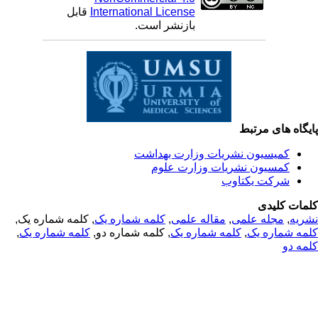
International License
قابل
بازنشر است.
یگاه های مرتبط
کمیسیون نشریات وزارت بهداشت
کمسیون نشریات وزارت علوم
شرکت یکتاوب
مات کلیدی
ریه
,
مجله علمی
,
مقاله علمی
,
کلمه شماره یک
, کلمه شماره یک,
مه شماره یک
,
کلمه شماره یک
, کلمه شماره دو,
کلمه شماره یک
,
مه دو
© 2025 All Rights Reserved | Health Science Monitor | Designed &
Developed by : Yektaweb