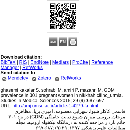
Download citation:
BibTeX
|
RIS
|
EndNote
|
Medlars
|
ProCite
|
Reference
Manager
|
RefWorks
Send citation to:
Mendeley
Zotero
RefWorks
ghasemi kakalar S, sohrabi M, amiri P, mazahri M. GDM
prevalence in 301 pregnant women in nikkhah cilinc_urmia.
Studies in Medical Sciences 2018; 29 (9) :687-697
URL:
http://umj.umsu.ac.ir/article-1-4279-fa.html
قاسمی کاکلر شیوا، سهرابی معصومه، امیری پریا، مظاهری
مرجان. بررسی میزان شیوع دیابت حاملگی (GDM) در نزد ۳۰۱
خانم باردار مراجعه کننده به درمانگاه نیکخواه ارومیه. مجله
مطالعات علوم پزشکی. ۱۳۹۷; ۲۹ (۹) :۶۸۷-۶۹۷