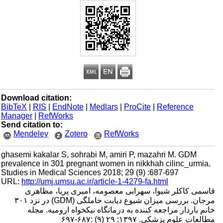
Download citation:
BibTeX
|
RIS
|
EndNote
|
Medlars
|
ProCite
|
Reference
Manager
|
RefWorks
Send citation to:
Mendeley
Zotero
RefWorks
ghasemi kakalar S, sohrabi M, amiri P, mazahri M. GDM
prevalence in 301 pregnant women in nikkhah cilinc_urmia.
Studies in Medical Sciences 2018; 29 (9) :687-697
URL:
http://umj.umsu.ac.ir/article-1-4279-fa.html
قاسمی کاکلر شیوا، سهرابی معصومه، امیری پریا، مظاهری
مرجان. بررسی میزان شیوع دیابت حاملگی (GDM) در نزد ۳۰۱
خانم باردار مراجعه کننده به درمانگاه نیکخواه ارومیه. مجله
مطالعات علوم پزشکی. ۱۳۹۷; ۲۹ (۹) :۶۸۷-۶۹۷