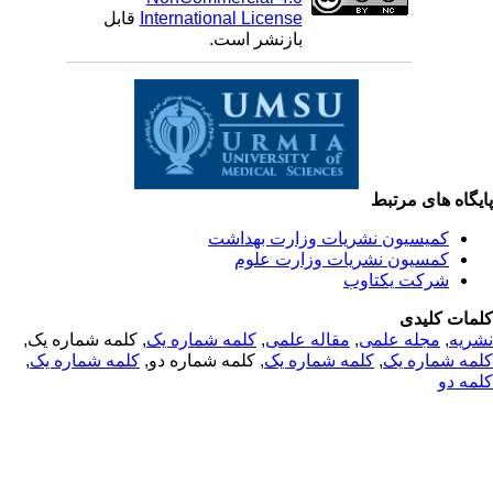
International License
قابل
بازنشر است.
یگاه های مرتبط
کمیسیون نشریات وزارت بهداشت
کمسیون نشریات وزارت علوم
شرکت یکتاوب
مات کلیدی
ریه
,
مجله علمی
,
مقاله علمی
,
کلمه شماره یک
, کلمه شماره یک,
مه شماره یک
,
کلمه شماره یک
, کلمه شماره دو,
کلمه شماره یک
,
مه دو
© 2025 All Rights Reserved | Health Science Monitor | Designed &
Developed by : Yektaweb