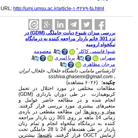
URL:
http://umj.umsu.ac.ir/article-۱-۴۲۷۹-fa.html
بررسی میزان شیوع دیابت حاملگی (GDM) در
نزد 301 خانم باردار مراجعه کننده به درمانگاه
نیکخواه ارومیه
*
شیوا قاسمی کاکلر
،
معصومه
سهرابی
،
پریا امیری
،
مرجان مظاهری
کارشناس مامایی، دانشگاه خلخال، خلخال،‌ ایران
ssshiva.ghasemi@gmail.com
،
چکیده:
(۶۰۲۶ مشاهده)
مطالعات مختلفی در مورد اختلال در تحمل
کربوهیدارت در طی دوران بارداری (
GDM
)
انجام شده و در مطالعه حاضر عوامل و
متغیرهای بیشتری مورد بررسی قرار گرفتند.
مواد و روش‌ها:
این مطالعه مقطعی در بازه‌ی
زمانی 14 ماهه بر روی 301 زن باردار مراجعه
کننده به درمانگاه نیکخواه انجام و تمام زنان
باردار در طی هفته‌های 24 تا 28 حاملگی تحت
آزمایش
OGCT
قرار گرفتند.
یافته‌ها:
بیشترین