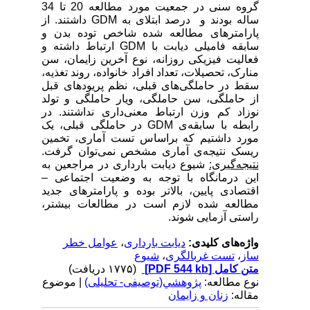
گروه سنی در جمعیت مورد مطالعه 20 تا 34
ساله بودند و درصد ابتلای به
GDM
داشتند. از
پارامتر‌های مطالعه شده شاخص توده بدن و
سابقه فامیلی دیابت با
GDM
ارتباط داشته و
فعالیت فیزیکی روزانه، نوع آخرین زایمان، سن
منارک، تحصیلات، تعداد افراد خانواده، روند تغذیه،
سقط در حاملگی‌های قبلی، نظم پریودهای قبل
از حاملگی، سن حاملگی، ویار حاملگی و تولد
نوزاد کم وزن ارتباط معنی‌داری نداشتند. در
رابطه با سابقه‌ی
GDM
در حاملگی قبلی، یک
مورد داشتیم که براساس تست آماری، تخمین
ریسک نتیجه‌ی آماری مشخص نمی‌توان گرفت.
نتیجه‌گیری:
شیوع دیابت بارداری در مراجعین به
این درمانگاه با توجه به وضعیت اجتماعی –
اقتصادی پایین، بالاتر بوده و پارامترهای جدید
مطالعه شده لازم است در مطالعات بیشتر،
راستی آزمایی شوند.
واژه‌های کلیدی:
دیابت بارداری
،
عوامل خطر
ساز
،
تست غربالگری
،
شیوع
متن کامل
[PDF 544 kb]
(۱۷۷۵ دریافت)
نوع مطالعه:
پژوهشي(توصیفی- تحلیلی)
| موضوع
مقاله:
زنان و زایمان