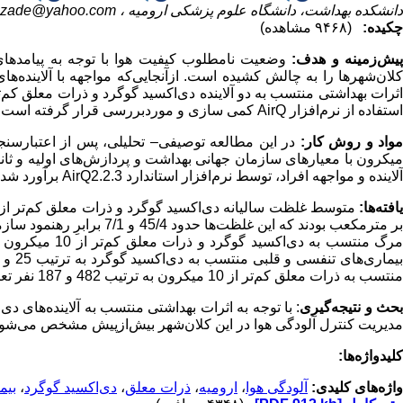
دانشکده بهداشت، دانشگاه علوم پزشکی ارومیه ،
imzade@yahoo.com
چکیده:
(۹۴۶۸ مشاهده)
پیش‌زمینه و هدف:
وضعیت نامطلوب کیفیت هوا با توجه به پیامدهای
لان‌شهرها را به چالش کشیده است
.
ازآنجایی‌که مواجهه با آلاینده
استفاده از نرم‌افزار
AirQ
کمی سازی و موردبررسی قرار گرفته است.
واد و روش‌ کار:
میکرون با معیارهای سازمان جهانی بهداشت و پردازش‌های اولیه و ثان
آلاینده و مواجهه افراد، توسط نرم‌افزار استاندارد
AirQ2.2.3
برآورد شدن
افته‌ها:
ر مترمکعب بودند که این غلظت‌ها حدود 45/4 و 7/1 برابرِ رهنمود سازمان جهانی بهداشت می‌باشند. بر اساس نتایج کمی سازی مدل
منتسب به ذرات معلق کم‌تر از 10 میکرون به ترتیب 482 و 187 نفر تعیین شدند.
حث و نتیجه‌گیری
مدیریت کنترل آلودگی هوا در این کلان‌شهر بیش‌ازپیش مشخص می‌شود
کلیدواژه‌ها:
واژه‌های کلیدی:
آلودگی هوا
،
ارومیه
،
ذرات معلق
،
دی‌اکسید گوگرد
،
بیم