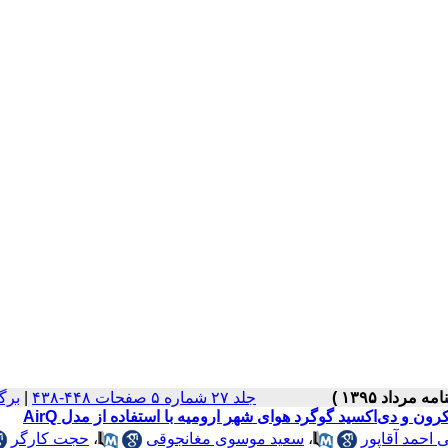
جلد ۲۷ شماره ۵ صفحات ۴۴۸-۴۳۸
|
برگ
 احمد آقاپور
،
سعید موسوی مغانجوقی
،
حجت کارگر