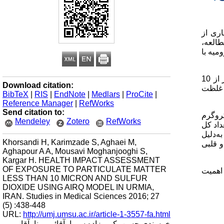
اری از
طالعه،
شهروندان شهر ارومیه با
در این مطالعه توصیفی– تحلیلی، پس از اعتبارسنجی غلظت‌های ساعتی آلاینده‌های دی‌اکسید گوگرد و ذرات معلق کم‌تر از 10
Download citation:
س غلظت
BibTeX
|
RIS
|
EndNote
|
Medlars
|
ProCite
|
Reference Manager
|
RefWorks
Send citation to:
 کم‌تر از 10 میکرون در هوای شهر ارومیه در سال 1392 به‌ترتیب 89 و 83 میکروگرم
Mendeley
Zotero
RefWorks
داد کل
یمارستان به‌دلیل
Khorsandi H, Karimzade S, Aghaei M,
تنفسی و قلبی
Aghapour A A, Mousavi Moghanjooghi S,
Kargar H. HEALTH IMPACT ASSESSMENT
OF EXPOSURE TO PARTICULATE MATTER
وای شهر ارومیه، اهمیت
LESS THAN 10 MICRON AND SULFUR
DIOXIDE USING AIRQ MODEL IN URMIA,
IRAN. Studies in Medical Sciences 2016; 27
(5) :438-448
URL:
http://umj.umsu.ac.ir/article-1-3557-fa.html
خرسندی حسن، کریم‌زاده سیما، آقائی مینا، آقاپور