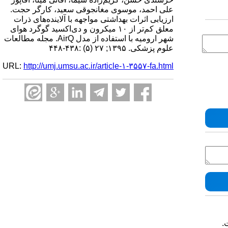
علی احمد، موسوی مغانجوقی سعید، کارگر حجت.
ارزیابی اثرات بهداشتی مواجهه با آلاینده‌های ذرات
معلق کم‌تر از ۱۰ میکرون و دی‌اکسید گوگرد هوای
شهر ارومیه با استفاده از مدل AirQ. مجله مطالعات
علوم پزشکی. ۱۳۹۵; ۲۷ (۵) :۴۳۸-۴۴۸
URL:
http://umj.umsu.ac.ir/article-۱-۳۵۵۷-fa.html
.