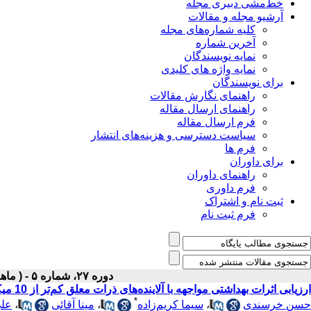
خط‌مشی دبیری مجله
آرشیو مجله و مقالات
کلیه شماره‌های مجله
آخرین شماره
نمایه نویسندگان
نمایه واژه های کلیدی
برای نویسندگان
راهنمای نگارش مقالات
راهنمای ارسال مقاله
فرم ارسال مقاله
سیاست دسترسی و هزینه‌های انتشار
فرم ها
برای داوران
راهنمای داوران
فرم داوری
ثبت نام و اشتراک
فرم ثبت نام
دوره ۲۷، شماره ۵ - ( ماهنامه مرداد ۱۳۹۵ )
ارزیابی اثرات بهداشتی مواجهه با آلاینده‌های ذرات معلق کم‌تر از 10 میکرون و دی‌اکسید گوگرد هوای شهر ارومیه با استفاده از مدل AirQ
*
حسن خرسندی
،
سیما کریم‌زاده
،
مینا آقائی
،
علی