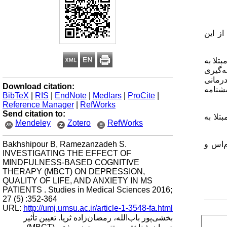
از این
عه آماری این پژوهش کلیه زنان 20- 40 ساله‌ی مبتلا به
 اجرای پژوهش 30 نفر با روش نمونه‌گیری
ت آموزش طرح درمانی
Download citation:
سشنامه
BibTeX
|
RIS
|
EndNote
|
Medlars
|
ProCite
|
Reference Manager
|
RefWorks
Send citation to:
تلا به
Mendeley
Zotero
RefWorks
Bakhshipour B, Ramezanzadeh S.
م‌اس و
INVESTIGATING THE EFFECT OF
MINDFULNESS-BASED COGNITIVE
THERAPY (MBCT) ON DEPRESSION,
QUALITY OF LIFE, AND ANXIETY IN MS
PATIENTS . Studies in Medical Sciences 2016;
27 (5) :352-364
URL:
http://umj.umsu.ac.ir/article-1-3548-fa.html
بخشی‌پور باب‌الله، رمضان‌زاده ثریا. تعیین تأثیر