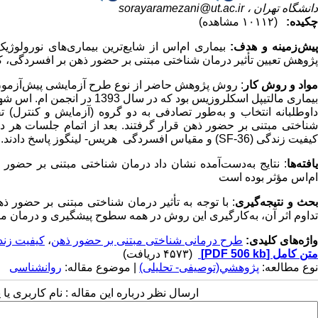
دانشگاه تهران ،
sorayaramezani@ut.ac.ir
چکیده:
(۱۰۱۱۲ مشاهده)
یش‌زمینه و هدف:
بیماری ‌ام‌اس از شایع‌ترین بیماری‌های نورولوژی
پژوهش تعیین تأثیر درمان شناختی مبتنی بر حضور ذهن بر افسردگی، کی
واد و روش‌ کار
شناختی مبتنی بر حضور ذهن قرار گرفتند. بعد از اتمام جلسات هر د
کیفیت زندگی (36
SF-
) و مقیاس افسردگی هریس- لینگوز پاسخ دادند. ت
یافته‌ها
: نتایج به‌دست‌آمده نشان داد درمان شناختی مبتنی بر حضور
ام‌اس مؤثر بوده است
حث و نتیجه‌گیری
: با توجه به تأثیر درمان شناختی مبتنی بر حضور 
تداوم اثر آن، به‌کارگیری این روش در همه سطوح پیشگیری و درمان م
واژه‌های کلیدی:
طرح درمانی شناختی مبتنی بر حضور ذهن
،
کیفیت زن
متن کامل
[PDF 506 kb]
(۴۵۷۳ دریافت)
نوع مطالعه:
پژوهشي(توصیفی- تحلیلی)
| موضوع مقاله:
روانشناسی
ارسال نظر درباره این مقاله : نام کاربری ی