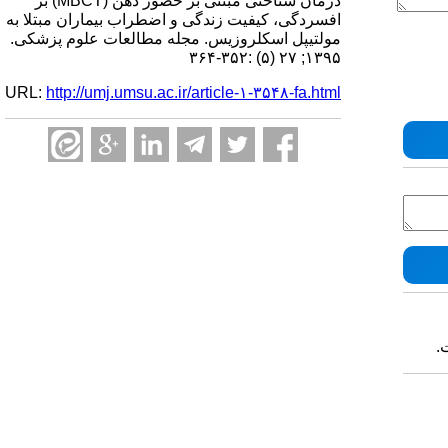
درمان شناختی مبتنی بر حضور ذهن (MBCT) بر
افسردگی، کیفیت زندگی و اضطراب بیماران مبتلا به
مولتیپل اسکلروزیس. مجله مطالعات علوم پزشکی.
۱۳۹۵; ۲۷ (۵) :۳۵۲-۳۶۴
URL:
http://umj.umsu.ac.ir/article-۱-۳۵۴۸-fa.html
.