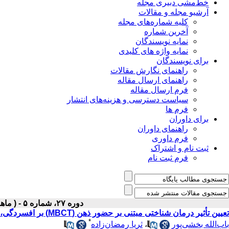
خط‌مشی دبیری مجله
آرشیو مجله و مقالات
کلیه شماره‌های مجله
آخرین شماره
نمایه نویسندگان
نمایه واژه های کلیدی
برای نویسندگان
راهنمای نگارش مقالات
راهنمای ارسال مقاله
فرم ارسال مقاله
سیاست دسترسی و هزینه‌های انتشار
فرم ها
برای داوران
راهنمای داوران
فرم داوری
ثبت نام و اشتراک
فرم ثبت نام
دوره ۲۷، شماره ۵ - ( ماهنامه مرداد ۱۳۹۵ )
تعیین تأثیر درمان شناختی مبتنی بر حضور ذهن (MBCT) بر افسردگی، کیفیت زندگی و اضطراب بیماران مبتلا به مولتیپل اسکلروزیس
*
باب‌الله بخشی‌پور
،
ثریا رمضان‌زاده