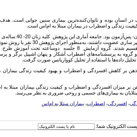
ک در انسان بوده و ناتوان‌کننده‌ترین بیماری سنین جوانی است. هدف 
فیت زندگی و اضطراب در بیماران مبتلا به ام‌اس است.
: روش پژوهش حاضر از نوع طرح آزمایشی پیش‌آزمون- پس‌آزمون بود. جام
بیماری مالتیپل اسکلروزیس بود که در سال 1393 در انجمن ام. اس شهر ساری عضویت داشتند، به‌منظور
داوطلبانه انتخاب و به‌طور تصادفی به دو گروه (آزمایش و کنترل) تقسیم شدند. گروه آزمایش 8 جلسه دوساعته تح
و گروه به پرسشنامه‌‌های اضطراب آشکار و پنهان اشپیل برگر و پر
حلیل داده‌ها با استفاده از تحلیل کوواریانس صورت گرفت
.
 ذهن بر کاهش افسردگی و اضطراب و بهبود کیفیت زندگی بیماران مب
ذهن بر میزان افسردگی و اضطراب و کیفیت زندگی بیماران مبتلا به ا
بتلایان به بیماری‌های جسمی و روحی ضروری به نظر می‌‌رسد
.
دگی
،
افسردگی
،
اضطراب
،
بیماران مبتلا به ام‌اس
ا پست الکترونیک شما: