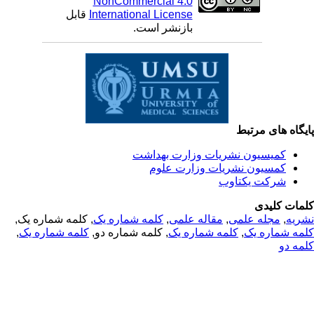
NonCommercial 4.0
International License
قابل
بازنشر است.
یگاه های مرتبط
کمیسیون نشریات وزارت بهداشت
کمسیون نشریات وزارت علوم
شرکت یکتاوب
مات کلیدی
ریه
,
مجله علمی
,
مقاله علمی
,
کلمه شماره یک
, کلمه شماره یک,
مه شماره یک
,
کلمه شماره یک
, کلمه شماره دو,
کلمه شماره یک
,
مه دو
© 2025 All Rights Reserved | Health Science Monitor | Designed &
Developed by : Yektaweb