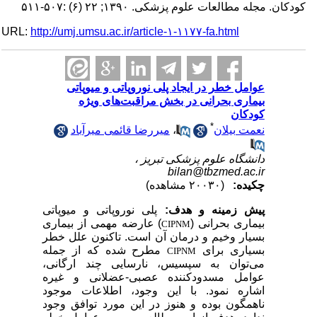
کودکان. مجله مطالعات علوم پزشکی. ۱۳۹۰; ۲۲ (۶) :۵۰۷-۵۱۱
URL:
http://umj.umsu.ac.ir/article-۱-۱۱۷۷-fa.html
عوامل خطر در ایجاد پلی نوروپاتی و میوپاتی
بیماری بحرانی در بخش مراقبت‌های ویژه
کودکان
*
نعمت بیلان
،
میررضا قائمی میرآباد
دانشگاه علوم پزشکی تبریز ،
bilan@tbzmed.ac.ir
چکیده:
(۲۰۰۳۰ مشاهده)
پیش زمینه و هدف:
پلی نوروپاتی و میوپاتی
بیماری بحرانی
(
) عارضه مهمی از بیماری
CIPNM
بسیار وخیم و درمان آن است. تاکنون علل خطر
بسیاری برای
مطرح شده که از جمله
CIPNM
می‌توان به سپسیس، نارسایی چند ارگانی،
عوامل مسدودکننده عصبی-عضلانی و غیره
اشاره نمود. با این وجود، اطلاعات موجود
ناهمگون بوده و هنوز در این مورد توافق وجود