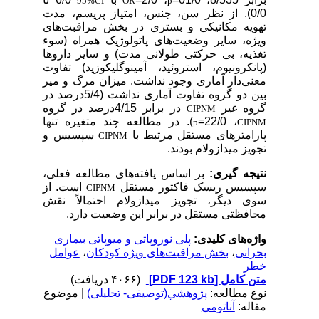
95%CI
OR
p
0/0). از نظر سن، جنس، امتیاز پریسم، مدت
تهویه مکانیکی و بستری در بخش مراقبت‌های
ویژه، سایر وضعیت‌های پاتولوژیک همراه (سوء
تغذیه، بی حرکتی طولانی مدت) و سایر داروها
(پانکرونیوم، استروئید، آمینوگلیکوزید) تفاوت
معنی‌دار
آماری وجود نداشت. میزان مرگ و میر
بین دو گروه تفاوت آماری نداشت (5/4درصد در
گروه غیر
در برابر 4/15درصد در گروه
CIPNM
، 22/0=
). در مطالعه چند متغیره تنها
p
CIPNM
پارامترهای مستقل مرتبط با
سپسیس و
CIPNM
تجویز میدازولام بودند.
نتیجه گیری:
بر اساس یافته‌های مطالعه فعلی،
سپسیس ریسک فاکتور مستقل
است. از
CIPNM
سوی دیگر، تجویز میدازولام احتمالاً نقش
محافظتی مستقل در برابر این وضعیت دارد.
واژه‌های کلیدی:
پلی نوروپاتی و میوپاتی بیماری
بحرانی
،
بخش مراقبت‌های ویژه کودکان
،
عوامل
خطر
متن کامل
[PDF 123 kb]
(۴۰۶۶ دریافت)
نوع مطالعه:
پژوهشي(توصیفی- تحلیلی)
| موضوع
مقاله:
آناتومی