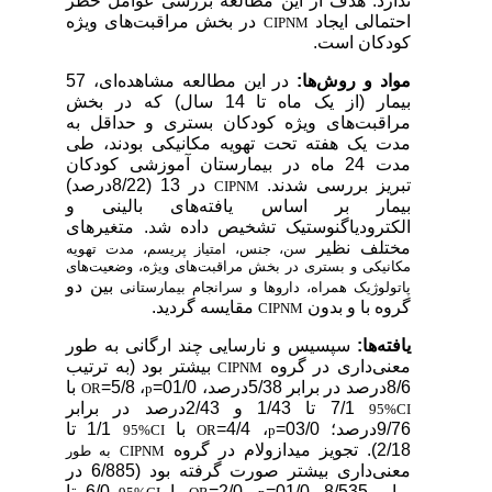
ندارد. هدف از این مطالعه بررسی عوامل خطر
احتمالی ایجاد
در بخش مراقبت‌های ویژه
CIPNM
کودکان است.
مواد و روش‌ها:
در این مطالعه مشاهده‌ای، 57
بیمار (از یک ماه تا 14 سال) که در بخش
مراقبت‌های ویژه کودکان بستری و حداقل به
مدت یک هفته تحت تهویه مکانیکی بودند، طی
مدت 24 ماه در بیمارستان آموزشی کودکان
تبریز بررسی شدند.
در 13 (8/22درصد)
CIPNM
بیمار بر اساس یافته‌های بالینی و
الکترودیاگنوستیک تشخیص داده شد. متغیرهای
مختلف نظیر
سن، جنس، امتیاز پریسم، مدت تهویه
مکانیکی و بستری در بخش مراقبت‌های ویژه، وضعیت‌های
بین دو
پاتولوژیک همراه، داروها و سرانجام بیمارستانی
گروه با و بدون
مقایسه گردید.
CIPNM
یافته‌ها:
سپسیس و نارسایی چند ارگانی به طور
معنی‌داری
در گروه
بیشتر بود (به ترتیب
CIPNM
8/6درصد در برابر 5/38درصد، 01/0=
، 5/8=
با
OR
p
7/1 تا 1/43 و 2/43درصد در برابر
95%CI
9/76درصد؛ 03/0=
، 4/4=
با
1/1 تا
95%CI
OR
p
2/18). تجویز میدازولام در گروه
CIPNM
به طور
معنی‌داری
بیشتر صورت گرفته بود (6/885 در
برابر 8/535، 01/0=
، 2/0=
با
6/0 تا