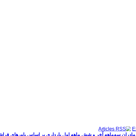
در مادران سه‌ماهه آخر و شش ماهه اول بارداری بر اساس باورهای فر