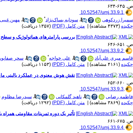
ص. ۶۴۵-۶۳۴
‎ 10.52547/umj.33.9.1
*
سمیرا زردکوهی
،
سودابه بساک‌نژاد
،
مهین غیبی‌
چکیده
(۴۳۷۳ مشاهده)
|
متن کامل (PDF)
(۱۳۵۷ دریافت)
بررسی پارامترهای هماتولوژیک و سطح فری
ص. ۶۵۱-۶۴۶
‎ 10.52547/umj.33.9.2
*
قاسم میری علی‌آباد
،
علی خواجه
،
سحر صفاپور
چکیده
(۴۱۶۱ مشاهده)
|
متن کامل (PDF)
(۱۱۵۳ دریافت)
نقش هوش معنوی در عملکرد بالینی مام
ص. ۶۶۰-۶۵۲
‎ 10.52547/umj.33.9.3
فاطمه رضایی
،
ناهید گلمکانی
،
سیدرضا مظلوم
چکیده
(۳۸۶۹ مشاهده)
|
متن کامل (PDF)
(۱۲۹۲ دریافت)
تأثیر یک دوره تمرینات مقاومتی همراه با محدودیت جریان
ص. ۶۷۵-۶۶۱
‎ 10.52547/umj.33.9.4