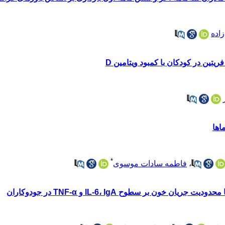
زاده
تین در کودکان با کمبود ویتامین D
اها
*
،
فاطمه سادات موسوی
 خون بر سطوح IL-6، IgA و TNF-α در جودوکاران