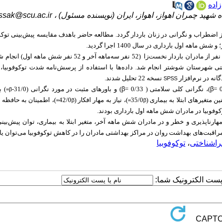
زاده
 شهید چمران اهواز، اهواز، ایران (نویسنده مسئول) ،
ssak@scu.ac.ir
ز اضطراب و نگرانی در زنان باردار گردد. مطالعه حاضر باهدف مقایسه پیش‌بینی توکوف
اول بارداری در سال 1400 اجرا گردید.
: این پژوهش از نوع مورد-شاهدی بوده که در سال 1400 در مورد 104 نفر از مادران باردار نخست‌زا (52 نفر سه‌ماهه آخر و 
ی شهرستان شوشتر انجام شد. داده‌ها با استفاده از پرسش‌نامه شدت توکوفوبیا، ب
نه در نرم‌افزار
نسخه 22 تحلیل شدند.
SPSS
کلی سلامتی (
β
= 0/33) و باورهای مثبت در مورد نگرانی (31/0-
β
) ب
β=
تغیرهای ابتلا به بیماری (35/0
)‌، نیاز به مهار افکار (42/0
)، اطمینان به حافظه (27/0
β=
β=
وکوفوبیا در مادران شش ماهه اول بارداری بودند.
هارناپذیری و خطر و در مادران شش ماهه آخر، متغیر ابتلا به بیماری، توان پیش‌بینی
اقبت‌های بهداشت روان در مراکز بهداشتی مادران را در کاهش تو‌کوفوبیا می‌توان یار
راشناختی
،
توکوفوبیا
ا پست الکترونیک شما: