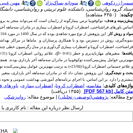
*
سمیرا زردکوهی
،
سودابه بساک‌نژاد
،
مهین غیبی‌
استاد گروه روان‌شناسی، دانشکده علوم تربیتی و روان‌شناسی، دانشگاه
چکیده:
(۴۳۵۰ مشاهده)
یش‌زمینه و هدف:
توکوفوبیا ترس بیمارگونه از زایمان است که می‌تواند منجر به برو
اساس باورهای فراشناختی، اضطراب کرونا و اضطراب بیماری در مادران سه‌ماهه آخر؛ و شش ماهه 
واد و روش‌ کار
نمونه‌گیری، روش در دسترس بود و با همکاری پرستاران و ماماها در مراکز بهداشت
فراشناخت، اضطراب کرونا و اضطراب بیماری گرد‌آوری و در مدل رگرسیون خطی چند‌گا
افته‌ها
: متغیرهای مهارناپذیری و خطر (
= 0/41)، علائم روانی اضطراب کرونا (
β
= 0/31)، نگرانی 
هم‌ترین عوامل پیش‌بینی‌کننده توکوفوبیا در مادران سه‌ماهه آخر بارداری بودند. همچنین م
و علائم جسمانی اضطراب کرونا (23/0
) به ترتیب مهم‌ترین عوامل پیش‌بینی‌کننده ت
β=
حث و نتیجه‌گیری
: این پژوهش نشان داد که در مادران سه‌ماهه آخر بارداری، متغیر م
بیشتری را دارد. بر این اساس، با اجرای برنامه‌های آموزشی بهداشت عمومی و نحوه مر
واژه‌های کلیدی:
مقایسه‌
،
اضطراب کرونا
،
اضطراب بیماری
،
باورهای ف
متن کامل
[PDF 567 kb]
(۱۳۵۵ دریافت)
نوع مطالعه:
پژوهشي(توصیفی- تحلیلی)
| موضوع مقاله:
روانپزشکی
ارسال نظر درباره این مقاله : نام کاربری ی