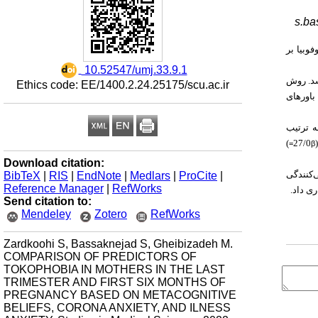
s.ba
وبیا بر
‎ 10.52547/umj.33.9.1
52 نفر شش ماهه اول) انجام شد. روش
Ethics code: EE/1400.2.24.25175/scu.ac.ir
اور‌های
ه ترتیب
)
β=
Download citation:
BibTeX
|
RIS
|
EndNote
|
Medlars
|
ProCite
|
‌کنندگی
Reference Manager
|
RefWorks
ی داد.
Send citation to:
Mendeley
Zotero
RefWorks
Zardkoohi S, Bassaknejad S, Gheibizadeh M.
COMPARISON OF PREDICTORS OF
TOKOPHOBIA IN MOTHERS IN THE LAST
TRIMESTER AND FIRST SIX MONTHS OF
PREGNANCY BASED ON METACOGNITIVE
BELIEFS, CORONA ANXIETY, AND ILNESS