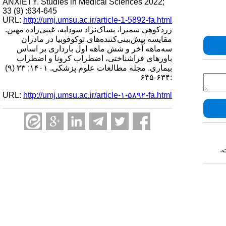
ANXIETY. Studies in Medical Sciences 2022;
33 (9) :634-645
URL:
http://umj.umsu.ac.ir/article-1-5892-fa.html
زردکوهی سمیرا، بساک‌نژاد سودابه، غیبی‌زاده مهین.
مقایسه پیش‌بینی‌کننده‌های توکوفوبیا در مادران
سه‌ماهه آخر و شش ماهه اول بارداری بر اساس
باورهای فراشناختی، اضطراب کرونا و اضطراب
بیماری. مجله مطالعات علوم پزشکی. ۱۴۰۱; ۳۳ (۹)
:۶۳۴-۶۴۵
URL:
http://umj.umsu.ac.ir/article-۱-۵۸۹۲-fa.html
.