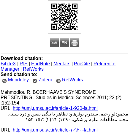
Download citation:
BibTeX
|
RIS
|
EndNote
|
Medlars
|
ProCite
|
Reference
Manager
|
RefWorks
Send citation to:
Mendeley
Zotero
RefWorks
Mahmodlou R. BOERHAAVE'S SYNDROME
PRESENTING . Studies in Medical Sciences 2011; 22 (2)
:152-154
URL:
http://umj.umsu.ac.ir/article-1-920-fa.html
محمودلو رحیم. سندرم بوئرهاو: تظاهر با تنگی نفس و درد سینه.
مجله مطالعات علوم پزشکی. ۱۳۹۰; ۲۲ (۲) :۱۵۲-۱۵۴
URL:
http://umj.umsu.ac.ir/article-۱-۹۲۰-fa.html