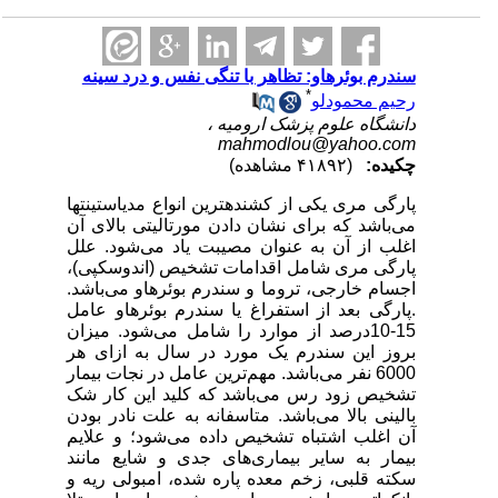
سندرم بوئرهاو: تظاهر با تنگی نفس و درد سینه
*
رحیم محمودلو
دانشگاه علوم پزشک ارومیه ،
mahmodlou@yahoo.com
چکیده:
(۴۱۸۹۲ مشاهده)
پارگی مری یکی از کشنده­ترین انواع مدیاستینت­ها
می‌باشد که برای نشان دادن مورتالیتی بالای آن
اغلب از آن به عنوان مصیبت یاد می‌شود. علل
پارگی مری شامل اقدامات تشخیص (اندوسکپی)،
اجسام خارجی، تروما و سندرم بوئرهاو می‌باشد.
.پارگی بعد از استفراغ یا سندرم بوئرهاو عامل
15-10درصد از موارد را شامل می‌شود. میزان
بروز این سندرم یک مورد در سال به ازای هر
6000 نفر می‌باشد. مهم‌ترین عامل در نجات بیمار
تشخیص زود رس می‌باشد که کلید این کار شک
بالینی بالا می‌باشد. متاسفانه به علت نادر بودن
آن اغلب اشتباه تشخیص داده می‌شود؛ و علایم
بیمار به سایر بیماری‌های جدی و شایع مانند
سکته قلبی، زخم معده پاره شده، امبولی ریه و