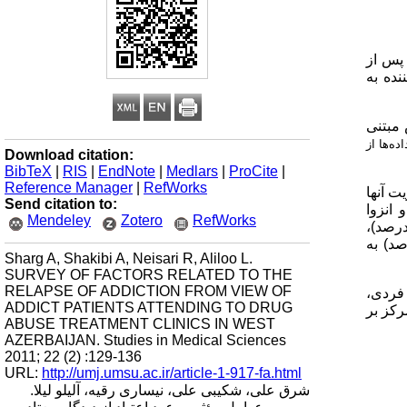
د از معتادان ایرانی پس از
نده به
 مبتنی
ده‌ها از
Download citation:
BibTeX
|
RIS
|
EndNote
|
Medlars
|
ProCite
|
Reference Manager
|
RefWorks
ریت آن­ها
Send citation to:
 انزوا
Mendeley
Zotero
RefWorks
) در زمینه عوامل خانوادگی، روابط نامناسب والدین با فرزندان (5/17درصد) در زمینه عوامل اجتماعی، وجود دوستان معتاد (5/35درصد)،
6/درصد) و در زمینه عوامل فرهنگی، نداشتن تفریحات و سرگرمی سالم در اوقات فراغت (4/40درصد) به
Sharg A, Shakibi A, Neisari R, Aliloo L.
SURVEY OF FACTORS RELATED TO THE
RELAPSE OF ADDICTION FROM VIEW OF
 فردی،
ADDICT PATIENTS ATTENDING TO DRUG
رکز بر
ABUSE TREATMENT CLINICS IN WEST
AZERBAIJAN. Studies in Medical Sciences
2011; 22 (2) :129-136
URL:
http://umj.umsu.ac.ir/article-1-917-fa.html
شرق علی، شکیبی علی، نیساری رقیه، آلیلو لیلا.