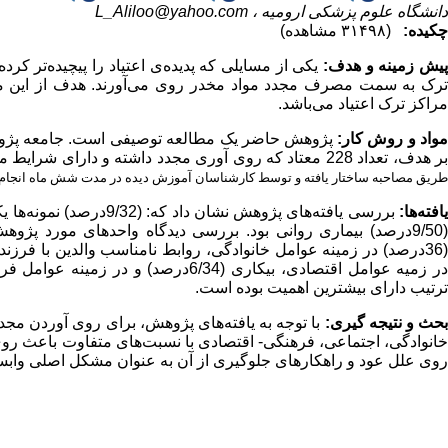
دانشگاه علوم پزشکی ارومیه ،
L_Aliloo@yahoo.com
چکیده:
(۳۱۴۹۸ مشاهده)
یش زمینه و هدف:
رک به سمت مصرف مجدد مواد مخدر روی می‌آورند. هدف از این مط
مراکز ترک اعتیاد می‌باشد.
واد و روش کار:
پژوهش حاضر یک مطالعه توصیفی است. جامعه پژوهش ک
ر هدف، تعداد 228 معتاد که روی آوری مجدد داشته و دارای شرایط مورد پژوهش بودند، انتخاب شدند. ابزار مطالعه پرسش­نامه بود
طریق مصاحبه ساختار یافته و
توسط کارشناسان آموزش دیده در مدت شش ماه انجام 
افته‌ها:
بررسی یافته‌های پژوهش نش
(9/50درصد) بیماری روانی بود. بررسی دیدگاه واحدهای مورد پژ
ترتیب دارای بیشترین اهمیت بوده است.
حث و نتیجه گیری:
با توجه به یافته‌های پژوهش، برای روی آوردن مجد
خانوادگی، اجتماعی، فرهنگی- اقتصادی با نسبت‌های متفاوت باعث روی آ
روی علل عود و راهکارهای جلوگیری از آن به عنوان مشکل اصلی وابست