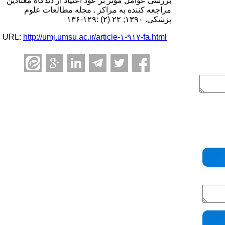
بررسی عوامل مؤثر بر عود اعتیاد از دیدگاه معتادین
مراجعه کننده به مراکز . مجله مطالعات علوم
پزشکی. ۱۳۹۰; ۲۲ (۲) :۱۲۹-۱۳۶
URL:
http://umj.umsu.ac.ir/article-۱-۹۱۷-fa.html