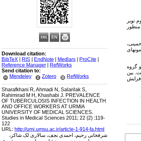
م توبر
 منظور
خمینی،
مون­های
Download citation:
BibTeX
|
RIS
|
EndNote
|
Medlars
|
ProCite
|
Reference Manager
|
RefWorks
نت در دو گروه
Send citation to:
ت. بین
Mendeley
Zotero
RefWorks
فزایش
Sharafkhani R, Ahmadi N, Salarilak S,
Rahimirad M H, Khashabi J. PREVALENCE
.
OF TUBERCULOSIS INFECTION IN HEALTH
AND OFFICE WORKERS AT URMIA
UNIVERSITY OF MEDICAL SCIENCES.
Studies in Medical Sciences 2011; 22 (2) :119-
122
URL:
http://umj.umsu.ac.ir/article-1-914-fa.html
شرفخانی رحیم، احمدی نجف، سالاری لک شاکر،