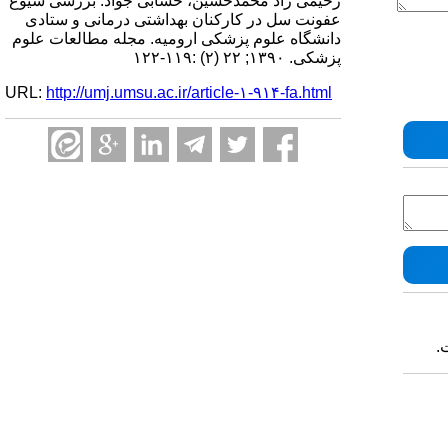
رحیمی راد محمدحسین، خشابی جواد. بررسی شیوع
عفونت سل در کارکنان بهداشتی درمانی و ستادی
دانشگاه علوم پزشکی ارومیه. مجله مطالعات علوم
پزشکی. ۱۳۹۰; ۲۲ (۲) :۱۱۹-۱۲۲
URL:
http://umj.umsu.ac.ir/article-۱-۹۱۴-fa.html
.