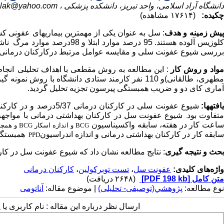
دانشگاه آراد اسلامی، واحد تبریز، دانشکده پزشکی ،
rilak@yahoo.com
چکیده:
(۱۷۶۱۴ مشاهده)
یش زمینه
و هدف
: سل به عنوان یکی از مهم­ترین بیماری­های عفونی ک
لوزیس آلوده هستند. 95 درصد موارد ابتلا و 98درصد موارد مرگ
ناش
بررسی شیوع عفونت سلی و مقایسه عوامل مرتبط درکارکنان درمانی
واد و روش کار
: این مطالعه به روش مقطعی
با اهداف
تحلیلی
انجام شد
طهری، طالقانی)و 110 نفر کارمند ستادی دانشگاه با روش نمونه گیری طبقه ای چند مرحله ای وارد مطالعه شدند.
آماری کای دو و ضریب همبستگی پیرسون تجزیه تحلیل گردید.
افته­ها:
تفاوت بود
شیوع عفونت سل در کارکنان بهداشتی درمانی با مواجهه با
.
اعت کار در هفته، سابقه واکسیناسیون
BCG
و اندازه اسکار
BCG
و همچن
سابقه کار در کارکنان بهداشتی درمانی و اندازه اندراسیون
همبستگی
PPD
بحث و نتیجه گیری
: نتایج مطالعه نشان داد که شیوع عفونت سل در کارکن
واژه‌های کلیدی:
عفونت سل
،
تست توبرکولین
،
کارکنان درمانی
متن کامل
[PDF 198 kb]
(۲۶۴۸ دریافت)
نوع مطالعه:
پژوهشي(توصیفی- تحلیلی)
| موضوع مقاله:
آناتومی
ارسال نظر درباره این مقاله : نام کاربری ی