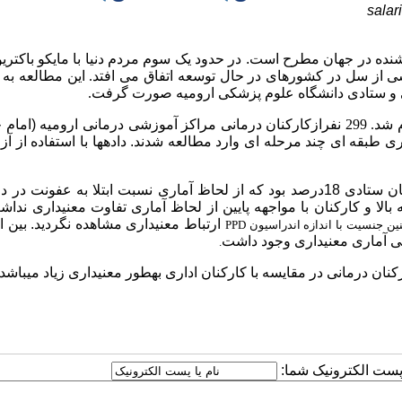
sala
شنده در جهان مطرح است. در حدود یک سوم مردم دنیا با مایکو باکتریو
ی از سل در کشورهای در حال توسعه اتفاق می افتد. این مطالعه به
 و ستادی دانشگاه علوم پزشکی ارومیه صورت گرفت.
. 299 نفر
ازکارکنان
درمانی مراکز آموزشی درمانی ارومیه (امام 
داده­ها با استفاده از آز
شیوع عفونت سلی در کارکنان درمانی 5/37درصد و در کارکنان ستادی 18درصد بود که از لحاظ آماری نسبت ابتلا به عفو
لا و کارکنان با مواجهه پایین از لحاظ آماری تفاوت معنی­داری نداش
ارتباط معنی­داری مشاهده نگردید.
بین ا
ین جنسیت با اندازه اندراسیون
PPD
 آماری معنی­داری وجود داشت
.
ان درمانی در مقایسه با کارکنان اداری به­طور معنی­داری زیاد می­باشد
ا پست الکترونیک شما: