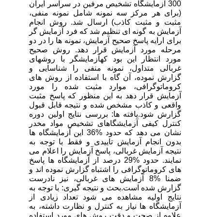
300 آزمایشگاه تشخیص مرفین در سراسر ایران
(برای هر مرکز سه نمونه شامل نمونه منفی،
مثبت و مثبت کاذب) ارسال شد. روش انجام
آزمایش به گونه ای تنظیم شد که فرد آزمایش گر
برای ارایه پاسخ صحیح آزمایش، نمونه ها را در دو
مرحله مورد آزمایش قرار دهد. روش صحیح
مورد انتظار این بود کهآزمایشگر با روشهای
غربالی متداول، نمونه منفی را شناسایی و
گزارش نموده، آن گاه با استفاده از روش های
کروماتوگرافی، موارد مثبت شده را مورد
آزمایش قرار دهد به این منظور که پاسخ مثبت
واقعی و کاذب مشخص شده و نتیجه قابل قبول
گزارش شود.یافته ها: بررسی نتایج اولین دوره
کنترل کیفی آزمایشگاهای تشخیص مواد مخدر
نشان می دهد که حدود %36 این آزمایشگاه ها
بدون انجام آزمایش تاییدی و فقط با توجه به
نتیجه آزمایش غربالی، پاسخ آزمایش را اعلام می
نمایند. حدود %29 درصد از آزمایشگاه ها پاسخ
های کروماتوگرافی را اشتباه گزارش نموده اند و
ضمنا %8 آزمایش های غربالی، نیز نادرست
گزارش شده است.بحث و نتیجه گیری: با توجه به
نتایج اولیه مشاهده می شود تعداد زیادی از
آزمایشگاه ها نیاز به کنترل و نظارت داشته، به
علاوه از صحت و دقت روش های مورد استفاده