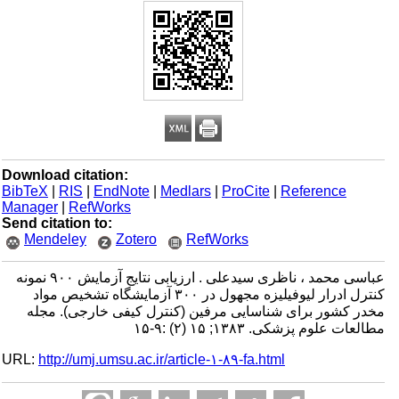
Download citation:
BibTeX
|
RIS
|
EndNote
|
Medlars
|
ProCite
|
Reference
Manager
|
RefWorks
Send citation to:
Mendeley
Zotero
RefWorks
عباسی محمد ، ناظری سیدعلی . ارزیابی نتایج آزمایش ۹۰۰ نمونه
کنترل ادرار لیوفیلیزه مجهول در ۳۰۰ آزمایشگاه تشخیص مواد
مخدر کشور برای شناسایی مرفین (کنترل کیفی خارجی). مجله
مطالعات علوم پزشکی. ۱۳۸۳; ۱۵ (۲) :۹-۱۵
URL:
http://umj.umsu.ac.ir/article-۱-۸۹-fa.html