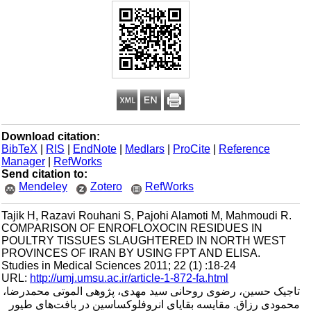
Download citation:
BibTeX
|
RIS
|
EndNote
|
Medlars
|
ProCite
|
Reference
Manager
|
RefWorks
Send citation to:
Mendeley
Zotero
RefWorks
Tajik H, Razavi Rouhani S, Pajohi Alamoti M, Mahmoudi R.
COMPARISON OF ENROFLOXOCIN RESIDUES IN
POULTRY TISSUES SLAUGHTERED IN NORTH WEST
PROVINCES OF IRAN BY USING FPT AND ELISA.
Studies in Medical Sciences 2011; 22 (1) :18-24
URL:
http://umj.umsu.ac.ir/article-1-872-fa.html
تاجیک حسین، رضوی روحانی سید مهدی، پژوهی الموتی محمدرضا،
محمودی رزاق. مقایسه بقایای انروفلوکساسین در بافت‌های طیور