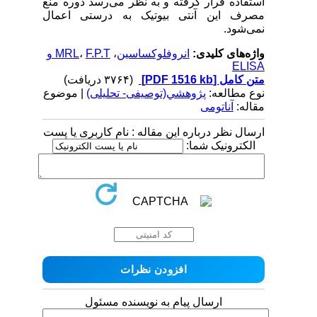
استفاده قرار گرفته و به نظر می‌رسد دوره منع
مصرف این آنتی بیوتیک به درستی اعمال
نمی‌شود.
واژه‌های کلیدی:
انروفلوکساسین
،
،
MRL
F.P.T و
ELISA
متن کامل
[PDF 1516 kb]
(۳۷۶۴ دریافت)
نوع مطالعه:
پژوهشي(توصیفی- تحلیلی)
| موضوع
مقاله:
آناتومی
ارسال نظر درباره این مقاله : نام کاربری یا پست
الکترونیک شما:
ارسال پیام به نویسنده مسئول