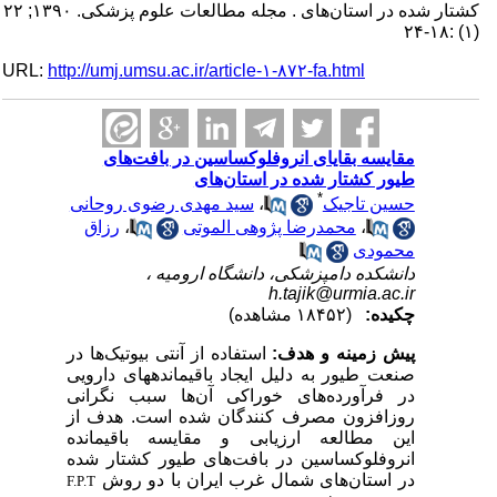
کشتار شده در استان‌های . مجله مطالعات علوم پزشکی. ۱۳۹۰; ۲۲
(۱) :۱۸-۲۴
URL:
http://umj.umsu.ac.ir/article-۱-۸۷۲-fa.html
مقایسه بقایای انروفلوکساسین در بافت‌های
طیور کشتار شده در استان‌های
*
حسین تاجیک
،
سید مهدی رضوی روحانی
،
محمدرضا پژوهی الموتی
،
رزاق
محمودی
دانشکده دامپزشکی، دانشگاه ارومیه ،
h.tajik@urmia.ac.ir
چکیده:
(۱۸۴۵۲ مشاهده)
پیش زمینه و هدف:
استفاده از آنتی بیوتیک‌ها در
صنعت طیور به دلیل ایجاد باقیمانده­های دارویی
در فرآورده‌های خوراکی آن‌ها سبب نگرانی
روزافزون مصرف کنندگان شده است. هدف از
این مطالعه ارزیابی و مقایسه باقیمانده
انروفلوکساسین در بافت‌های طیور کشتار شده
در استان‌های شمال غرب ایران با دو روش
F.P.T