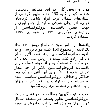
و
ELISA
می‌باشد.
مواد و روش کار:
در این مطالعه بافت‌های
عضله، کبد و کلیه 160 لاشه طیور گوشتی از
استان‌های شمال غرب ایران شامل آذربایجان
غربی، آذربایجان شرقی و اردبیل جمع آوری و
جهت تعیین باقیمانده انروفلوکساسین از
روش‌های میکروبی
و شیمیایی
ELISA
F.P.T
استفاده گردید.
یافته‌ها:
براساس نتایج حاصله از روش
تعداد
F.P.T
28 لاشه از مجموع 160 لاشه مورد بررسی واجد
باقیمانده انروفلوکساسین بودند. تست الایزا نشان
داد که از 28 لاشه مثبت در روش
، تعداد 24
F.P.T
نمونه کبد، 7 نمونه کلیه و 4 نمونه عضله دارای
باقیمانده انروفلوکساسین بالاتر از حد مجاز
تعریف شده (
) برای این آنتی بیوتیک بود.
MRL
حداکثر و حداقل انروفلوکساسین شناسایی شده
به وسیله الایزا به ترتیب در بافت کبد به میزان
10 بود.
ng/g
31/659 و در عضله به میزان
ng/g
بحث و نتیجه گیری:
مطالعه حاضر نشان داد که
انروفلوکساسین بطور وسیعی در منطقه شمال
غرب ایران به ویژه استان آذربایجان غربی مورد