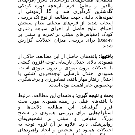
والدین و معلم)، فرم تاریخچه دوره کودکی
گلدشتاین گردآوری شد و 15 آزمودنی از
نمونه‌های بالینی جهت مطالعه از نوع تک بررسی
انتخاب شدند. از فرم‌های مختلف نظام سنجش
آخنباخ، نتایج حاصل از اجرای سیاهه رفتاری
کودک (مقیاس‌های مبتنی بر تجربه و مبتنی بر
) برای بررسی میزان اختلالات گزارش
DSM-IV
شدند.
یِافته­ها:
یافته‌های حاصل از این مطالعه، حاکی از
همبودی بالای اختلال نارسایی توجه /فزون کنشی
با اختلالات برون نمودی و درون نمودی است.
همبودی اختلال نارسایی توجه/فزون کنشی با
اختلال رفتار مهار یافته، تضادورزی و پرخاشگری
به­خصوص حایز اهمیت بوده است.
بحث و نتیجه گیری:
یافته‌های این مطالعه، مرتبط
با یافته‌های قبلی در زمینه همبودی مورد بحث
قرار گرفته‌اند. این مطالعه دلالت‌ها و
استلزام‌هایی برای بررسی همبودی در سطح
بزرگ مقیاس و مبتنی بر تشخیص‌های
روانپزشکی دارد. علاوه بر آن لزوم توجه به
اختلالات همبود در تشخیص و اتخاذ راهبردهای