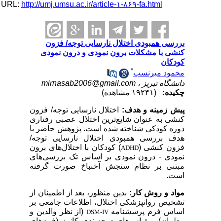
URL:
http://umj.umsu.ac.ir/article-۱-۸۶۹-fa.html
بررسی همبودی اختلال نارسایی توجه/ فزون
کنشی با مشکلات برون نمودی و درون نمودی
کودکان
*
محمود میرنسب
دانشگاه تبریز ،
mirnasab2006@gmail.com
چکیده:
(۱۹۲۴۱ مشاهده)
پیش زمینه و هدف:
اختلال نارسا
یی
توجه/ فزون
کنش
ی
به عنوان شا
ی
ع‌تر
ی
ن اختلال عصب
ی
رفتار
ی
دوره کودک
ی
شناخته شده است.
پژوهش حاضر با
هدف بررسی همبودی اختلال نارسایی توجه/
فزون کنشی (
) کودکان با اختلال‌های برون
ADHD
نمودی
- درون نمودی بر اساس تک بررسی‌های
مبتنی بر نظام سنجش آخنباخ صورت گرفته
است.
مواد و روش کار:
بدین منظور، بعد از اطمینان از
تشخیص روانپزشکی اختلال، اطلاعات جامعی بر
اساس فرم پرسش­نامه
(از نظر والدین و
DSM-IV
معلمان)، مقیاس‌های درجه‌بندی کانرز (فرم‌های