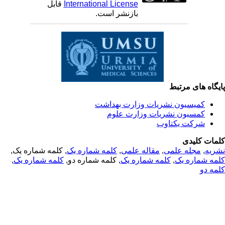
International License
قابل
بازنشر است.
یگاه های مرتبط
کمیسیون نشریات وزارت بهداشت
کمسیون نشریات وزارت علوم
شرکت یکتاوب
مات کلیدی
ریه
,
مجله علمی
,
مقاله علمی
,
کلمه شماره یک
, کلمه شماره یک,
مه شماره یک
,
کلمه شماره یک
, کلمه شماره دو,
کلمه شماره یک
,
مه دو
© 2025 All Rights Reserved | Health Science Monitor | Designed &
Developed by : Yektaweb