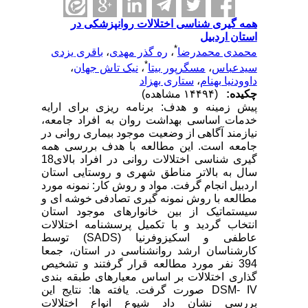
همه گیری شناسی اختلالات روانپزشکی در
استان اردبیل
*
محمدی محمدرضا
،
ره گذر مهدی
،
باقری یزدی
*
سیدعباس
،
مسگرپور بیتا
،
نیک تاش جهان
،
داوودنیا بهنام
،
ستاری بهزاد
چکیده:
(۱۴۴۹۴ مشاهده)
پیش زمینه و هدف: برنامه ریزی برای ارایه
خدمات اساسی بهداشت روان به افراد جامعه،
نیازمند آگاهی از وضعیت موجود بیماری روانی در
جامعه است. این مطالعه با هدف بررسی همه
گیری شناسی اختلالات روانی در افراد بالای18
سال به بالاتر مناطق شهری و روستایی استان
اردبیل انجام گرفت. مواد و روش کار: نمونه مورد
مطالعه با روش نمونه گیری تصادفی خوشه ای و
سیستماتیک از بین خانوارهای موجود استان
انتخاب گردید و با تکمیل پرسشنامه اختلالات
عاطفی و اسکیزوفرنیا (SADS) توسط
کارشناسان ارشد روانشناسی در استان، جمعا
394 نفر مورد مطالعه قرار گرفتند و تشخیص
گذاری اختلالات بر اساس معیارهای طبقه بندی
DSM- IV صورت گرفت. یافته ها: نتایج این
بررسی نشان داد شیوع انواع اختلالات