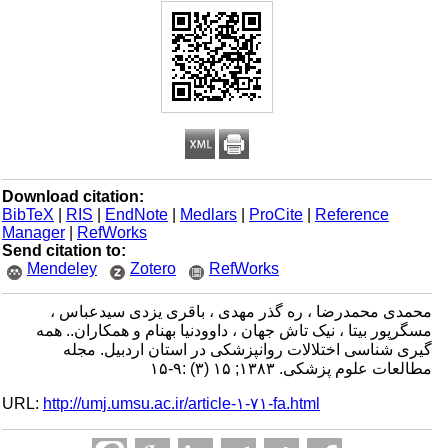
Download citation:
BibTeX
|
RIS
|
EndNote
|
Medlars
|
ProCite
|
Reference
Manager
|
RefWorks
Send citation to:
Mendeley
Zotero
RefWorks
محمدی محمدرضا ، ره گذر مهدی ، باقری یزدی سیدعباس ،
مسگرپور بیتا ، نیک تاش جهان ، داوودنیا بهنام و همکاران.. همه
گیری شناسی اختلالات روانپزشکی در استان اردبیل. مجله
مطالعات علوم پزشکی. ۱۳۸۳; ۱۵ (۳) :۹-۱۵
URL:
http://umj.umsu.ac.ir/article-۱-۷۱-fa.html